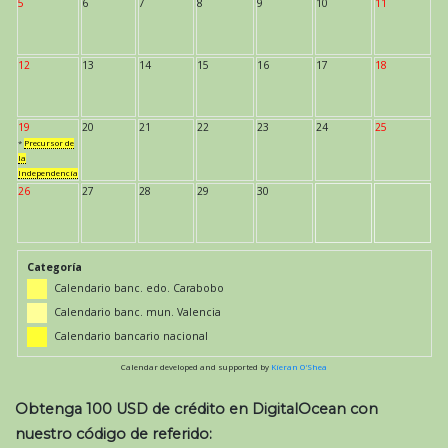
5
6
7
8
9
10
11
12
13
14
15
16
17
18
19
20
21
22
23
24
25
*
Precursor de
la
Independencia
26
27
28
29
30
Categoría
Calendario banc. edo. Carabobo
Calendario banc. mun. Valencia
Calendario bancario nacional
Calendar developed and supported by
Kieran O'Shea
Obtenga 100 USD de crédito en DigitalOcean con
nuestro código de referido: