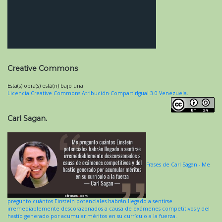
Creative Commons
Esta(s) obra(s) está(n) bajo una
Licencia Creative Commons Atribución-CompartirIgual 3.0 Venezuela
.
Carl Sagan.
Frases de Carl Sagan - Me
pregunto cuántos Einstein potenciales habrán llegado a sentirse
irremediablemente descorazonados a causa de exámenes competitivos y del
hastío generado por acumular méritos en su currículo a la fuerza.