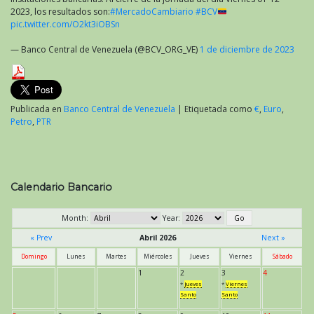
2023, los resultados son:
#MercadoCambiario
#BCV
pic.twitter.com/O2kt3iOBSn
— Banco Central de Venezuela (@BCV_ORG_VE)
1 de diciembre de 2023
Publicada en
Banco Central de Venezuela
|
Etiquetada como
€
,
Euro
,
Petro
,
PTR
Calendario Bancario
Month:
Year:
« Prev
Abril 2026
Next »
Domingo
Lunes
Martes
Miércoles
Jueves
Viernes
Sábado
1
2
3
4
*
Jueves
*
Viernes
Santo
Santo