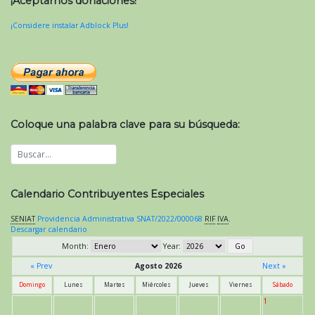
¡Aceptamos donaciones!
¡Considere instalar Adblock Plus!
Coloque una palabra clave para su búsqueda:
Calendario Contribuyentes Especiales
SENIAT
Providencia Administrativa SNAT/2022/000068
RIF
IVA
.
Descargar calendario
Month:
Year:
« Prev
Agosto 2026
Next »
Domingo
Lunes
Martes
Miércoles
Jueves
Viernes
Sábado
1