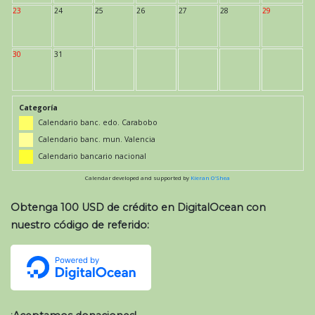
23
24
25
26
27
28
29
30
31
Categoría
Calendario banc. edo. Carabobo
Calendario banc. mun. Valencia
Calendario bancario nacional
Calendar developed and supported by
Kieran O'Shea
Obtenga 100 USD de crédito en DigitalOcean con
nuestro código de referido: