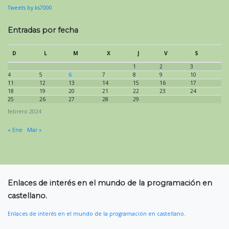
Tweets by ks7000
Entradas por fecha
D
L
M
X
J
V
S
1
2
3
4
5
6
7
8
9
10
11
12
13
14
15
16
17
18
19
20
21
22
23
24
25
26
27
28
29
febrero 2024
« Ene
Mar »
Enlaces de interés en el mundo de la programación en
castellano.
Enlaces de interés en el mundo de la programación en castellano.