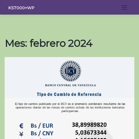
Saltar
KS7000+WP
al
contenido
Mes:
febrero 2024