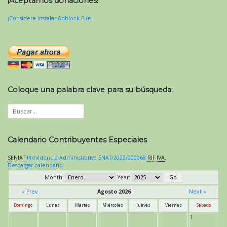
¡Aceptamos donaciones!
¡Considere instalar Adblock Plus!
Coloque una palabra clave para su búsqueda:
Calendario Contribuyentes Especiales
SENIAT
Providencia Administrativa SNAT/2022/000068
RIF
IVA
.
Descargar calendario
Month:
Year:
« Prev
Agosto 2026
Next »
Domingo
Lunes
Martes
Miércoles
Jueves
Viernes
Sábado
1