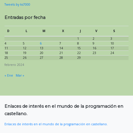
Tweets by ks7000
Entradas por fecha
D
L
M
X
J
V
S
1
2
3
4
5
6
7
8
9
10
11
12
13
14
15
16
17
18
19
20
21
22
23
24
25
26
27
28
29
febrero 2024
« Ene
Mar »
Enlaces de interés en el mundo de la programación en
castellano.
Enlaces de interés en el mundo de la programación en castellano.