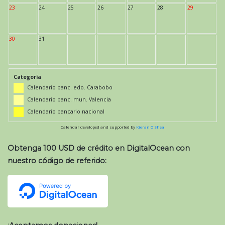
23
24
25
26
27
28
29
30
31
Categoría
Calendario banc. edo. Carabobo
Calendario banc. mun. Valencia
Calendario bancario nacional
Calendar developed and supported by
Kieran O'Shea
Obtenga 100 USD de crédito en DigitalOcean con
nuestro código de referido: