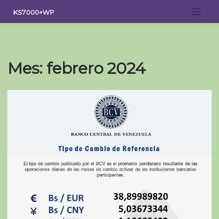
Saltar
KS7000+WP
al
contenido
Mes:
febrero 2024