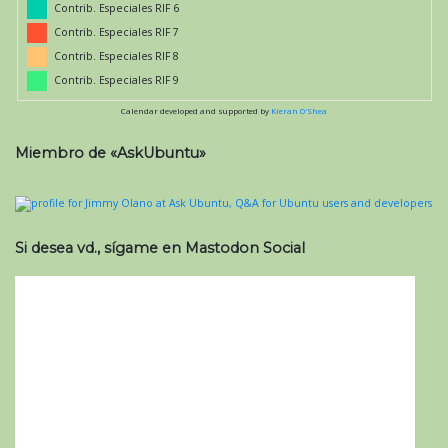
Contrib. Especiales RIF 6
Contrib. Especiales RIF 7
Contrib. Especiales RIF 8
Contrib. Especiales RIF 9
Calendar developed and supported by
Kieran O'Shea
Miembro de «AskUbuntu»
Si desea vd., sígame en Mastodon Social