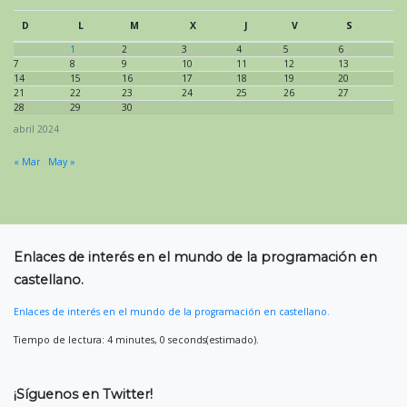
D
L
M
X
J
V
S
1
2
3
4
5
6
7
8
9
10
11
12
13
14
15
16
17
18
19
20
21
22
23
24
25
26
27
28
29
30
abril 2024
« Mar
May »
Enlaces de interés en el mundo de la programación en
castellano.
Enlaces de interés en el mundo de la programación en castellano.
Tiempo de lectura: 4 minutes, 0 seconds(estimado).
¡Síguenos en Twitter!