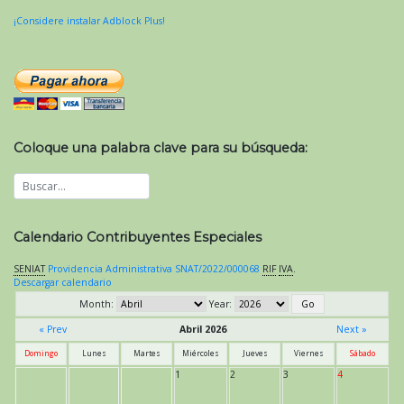
¡Considere instalar Adblock Plus!
Coloque una palabra clave para su búsqueda:
Calendario Contribuyentes Especiales
SENIAT
Providencia Administrativa SNAT/2022/000068
RIF
IVA
.
Descargar calendario
Month:
Year:
« Prev
Abril 2026
Next »
Domingo
Lunes
Martes
Miércoles
Jueves
Viernes
Sábado
1
2
3
4