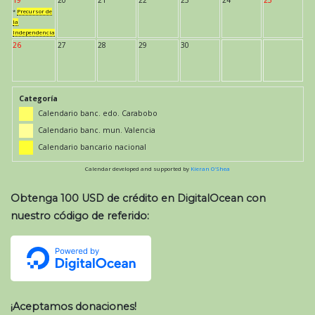
*
Precursor de
la
Independencia
26
27
28
29
30
Categoría
Calendario banc. edo. Carabobo
Calendario banc. mun. Valencia
Calendario bancario nacional
Calendar developed and supported by
Kieran O'Shea
Obtenga 100 USD de crédito en DigitalOcean con
nuestro código de referido:
¡Aceptamos donaciones!