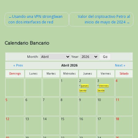
Usando una VPN strongSwan
Valor del criptoactivo Petro al
con dos interfaces de red
inicio de mayo de 2024
Navegación
de
entradas
Calendario Bancario
Month:
Year:
« Prev
Abril 2026
Next »
Domingo
Lunes
Martes
Miércoles
Jueves
Viernes
Sábado
1
2
3
4
*
Jueves
*
Viernes
Santo
Santo
5
6
7
8
9
10
11
12
13
14
15
16
17
18
19
20
21
22
23
24
25