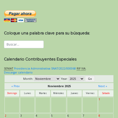
Coloque una palabra clave para su búsqueda:
Calendario Contribuyentes Especiales
SENIAT
Providencia Administrativa SNAT/2022/000068
RIF
IVA
.
Descargar calendario
Month:
Year:
« Prev
Noviembre 2025
Next »
Domingo
Lunes
Martes
Miércoles
Jueves
Viernes
Sábado
1
2
3
4
5
6
7
8