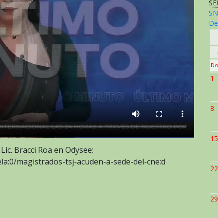
SE
SN
De
Do
1
8
15
 Lic. Bracci Roa en Odysee:
a:0/magistrados-tsj-acuden-a-sede-del-cne:d
22
29