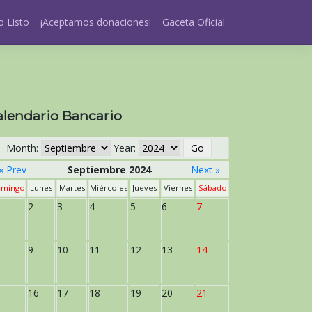
 Listo
¡Aceptamos donaciones!
Gaceta Oficial
alendario Bancario
Month:
Year:
« Prev
Septiembre 2024
Next »
mingo
Lunes
Martes
Miércoles
Jueves
Viernes
Sábado
2
3
4
5
6
7
9
10
11
12
13
14
16
17
18
19
20
21