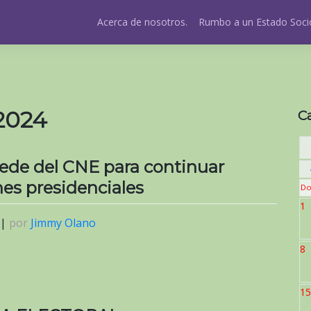
Acerca de nosotros.
Rumbo a un Estado Socio
 2024
C
ede del CNE para continuar
nes presidenciales
Do
1
|
por
Jimmy Olano
8
15