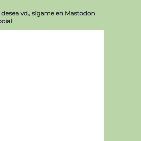
i desea vd., sígame en Mastodon
cial