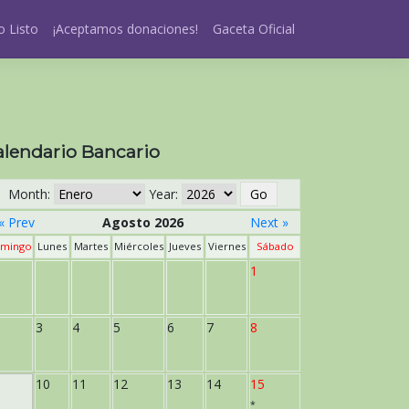
 Listo
¡Aceptamos donaciones!
Gaceta Oficial
alendario Bancario
Month:
Year:
« Prev
Agosto 2026
Next »
mingo
Lunes
Martes
Miércoles
Jueves
Viernes
Sábado
1
3
4
5
6
7
8
10
11
12
13
14
15
*