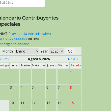
alendario Contribuyentes
speciales
NIAT
Providencia Administrativa
AT/2022/000068
RIF
IVA
.
scargar calendario
Month:
Year:
« Prev
Agosto 2026
Next »
mingo
Lunes
Martes
Miércoles
Jueves
Viernes
Sábado
1
3
4
5
6
7
8
10
11
12
13
14
15