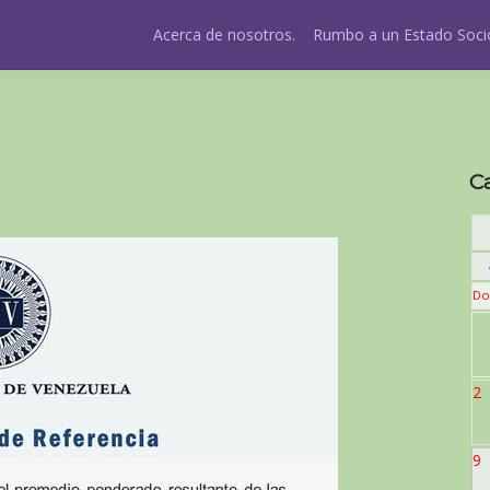
Acerca de nosotros.
Rumbo a un Estado Socio
C
Do
2
9