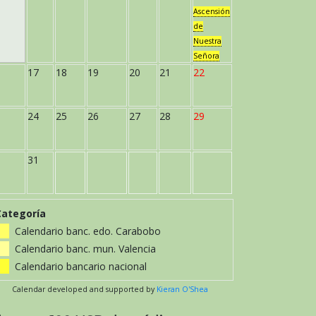
Ascensión
de
Nuestra
Señora
17
18
19
20
21
22
24
25
26
27
28
29
31
Categoría
Calendario banc. edo. Carabobo
Calendario banc. mun. Valencia
Calendario bancario nacional
Calendar developed and supported by
Kieran O'Shea