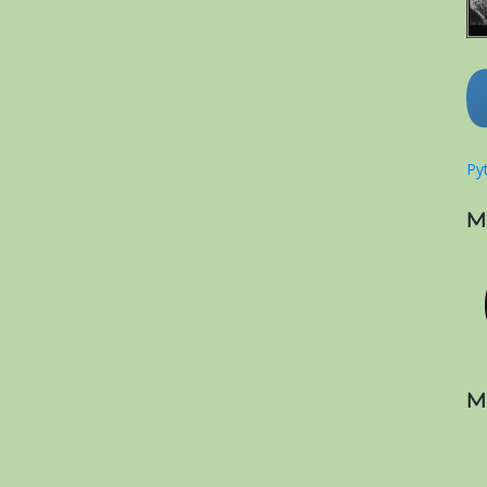
Pyt
M
M