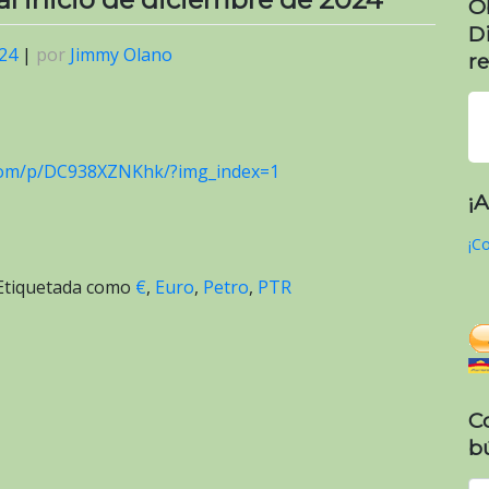
O
D
024
|
por
Jimmy Olano
re
com/p/DC938XZNKhk/?img_index=1
¡
¡Co
Etiquetada como
€
,
Euro
,
Petro
,
PTR
C
b