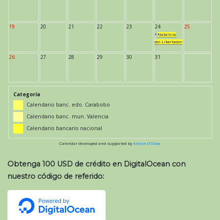
19
20
21
22
23
24
25
*
Natalicio
del Libertador
26
27
28
29
30
31
Categoría
Calendario banc. edo. Carabobo
Calendario banc. mun. Valencia
Calendario bancario nacional
Calendar developed and supported by
Kieran O'Shea
Obtenga 100 USD de crédito en DigitalOcean con
nuestro código de referido: