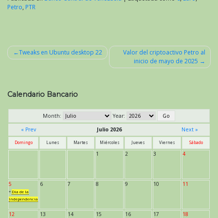
Petro
,
PTR
Tweaks en Ubuntu desktop 22
Valor del criptoactivo Petro al
inicio de mayo de 2025
Navegación
de
entradas
Calendario Bancario
Month:
Year:
« Prev
Julio 2026
Next »
Domingo
Lunes
Martes
Miércoles
Jueves
Viernes
Sábado
1
2
3
4
5
6
7
8
9
10
11
*
Día de la
Independencia
12
13
14
15
16
17
18