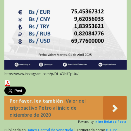
https://www.instagram.com/p/DH4DhIfSpUu/
Por favor, lea también
Valor del
criptoactivo Petro al inicio de
diciembre de 2020
Powered by
Inline Related Posts
Publicada en
Banco Central de Venezuela
|
Etiquetada como
€
,
Euro
,