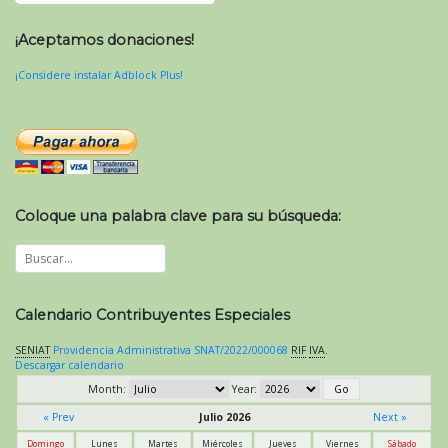
¡Aceptamos donaciones!
¡Considere instalar Adblock Plus!
Coloque una palabra clave para su búsqueda:
Calendario Contribuyentes Especiales
SENIAT
Providencia Administrativa SNAT/2022/000068
RIF
IVA
.
Descargar calendario
Month:
Year:
« Prev
Julio 2026
Next »
Domingo
Lunes
Martes
Miércoles
Jueves
Viernes
Sábado