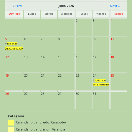
« Prev
Julio 2026
Next »
Domingo
Lunes
Martes
Miércoles
Jueves
Viernes
Sábado
1
2
3
4
5
6
7
8
9
10
11
*
Día de la
Independencia
12
13
14
15
16
17
18
19
20
21
22
23
24
25
*
Natalicio
del Libertador
26
27
28
29
30
31
Categoría
Calendario banc. edo. Carabobo
Calendario banc. mun. Valencia