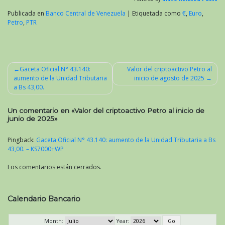
Publicada en
Banco Central de Venezuela
|
Etiquetada como
€
,
Euro
,
Petro
,
PTR
Gaceta Oficial N° 43.140:
Valor del criptoactivo Petro al
aumento de la Unidad Tributaria
inicio de agosto de 2025
Navegación
a Bs 43,00.
de
entradas
Un comentario en «
Valor del criptoactivo Petro al inicio de
junio de 2025
»
Pingback:
Gaceta Oficial N° 43.140: aumento de la Unidad Tributaria a Bs
43,00. – KS7000+WP
Los comentarios están cerrados.
Calendario Bancario
Month:
Year: