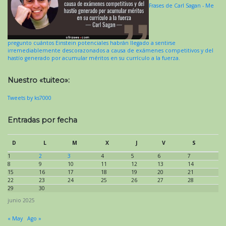
Frases de Carl Sagan - Me
pregunto cuántos Einstein potenciales habrán llegado a sentirse
irremediablemente descorazonados a causa de exámenes competitivos y del
hastío generado por acumular méritos en su currículo a la fuerza.
Nuestro «tuiteo»:
Tweets by ks7000
Entradas por fecha
D
L
M
X
J
V
S
1
2
3
4
5
6
7
8
9
10
11
12
13
14
15
16
17
18
19
20
21
22
23
24
25
26
27
28
29
30
junio 2025
« May
Ago »