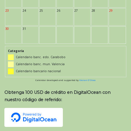
23
24
25
26
27
28
29
30
31
Categoría
Calendario banc. edo. Carabobo
Calendario banc. mun. Valencia
Calendario bancario nacional
Calendar developed and supported by
Kieran O'Shea
Obtenga 100 USD de crédito en DigitalOcean con
nuestro código de referido: