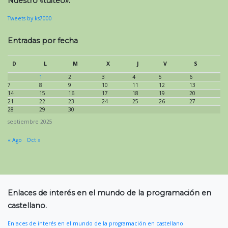
Nuestro «tuiteo»:
Tweets by ks7000
Entradas por fecha
D
L
M
X
J
V
S
1
2
3
4
5
6
7
8
9
10
11
12
13
14
15
16
17
18
19
20
21
22
23
24
25
26
27
28
29
30
septiembre 2025
« Ago
Oct »
Enlaces de interés en el mundo de la programación en
castellano.
Enlaces de interés en el mundo de la programación en castellano.