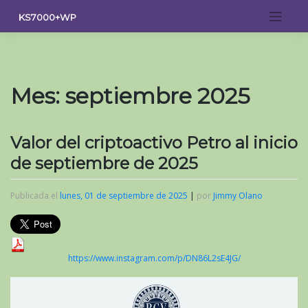
Saltar
KS7000+WP
al
contenido
Mes:
septiembre 2025
Valor del criptoactivo Petro al inicio
de septiembre de 2025
Publicada el
lunes, 01 de septiembre de 2025
|
por
Jimmy Olano
https://www.instagram.com/p/DN86L2sE4JG/