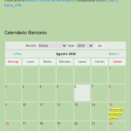
Publicada en
Banco Central de Venezuela
|
Etiquetada como
€
,
Euro
,
Petro
,
PTR
Calendario Bancario
Month:
Year:
« Prev
Agosto 2026
Next »
Domingo
Lunes
Martes
Miércoles
Jueves
Viernes
Sábado
1
2
3
4
5
6
7
8
9
10
11
12
13
14
15
*
Ascensión
de Nuestra
Señora
16
17
18
19
20
21
22