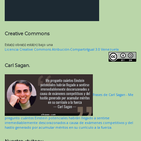
Creative Commons
Esta(s) obra(s) está(n) bajo una
Licencia Creative Commons Atribución-CompartirIgual 3.0 Venezuela
.
Carl Sagan.
Frases de Carl Sagan - Me
pregunto cuántos Einstein potenciales habrán llegado a sentirse
irremediablemente descorazonados a causa de exámenes competitivos y del
hastío generado por acumular méritos en su currículo a la fuerza.