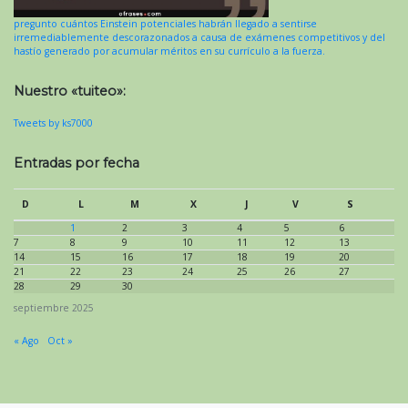
pregunto cuántos Einstein potenciales habrán llegado a sentirse
irremediablemente descorazonados a causa de exámenes competitivos y del
hastío generado por acumular méritos en su currículo a la fuerza.
Nuestro «tuiteo»:
Tweets by ks7000
Entradas por fecha
D
L
M
X
J
V
S
1
2
3
4
5
6
7
8
9
10
11
12
13
14
15
16
17
18
19
20
21
22
23
24
25
26
27
28
29
30
septiembre 2025
« Ago
Oct »