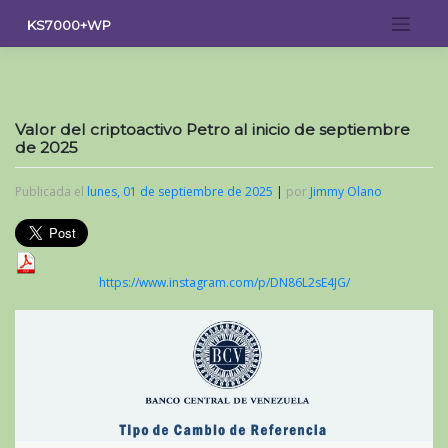
Saltar
KS7000+WP
al
contenido
Valor del criptoactivo Petro al inicio de septiembre
de 2025
Publicada el
lunes, 01 de septiembre de 2025
|
por
Jimmy Olano
https://www.instagram.com/p/DN86L2sE4JG/