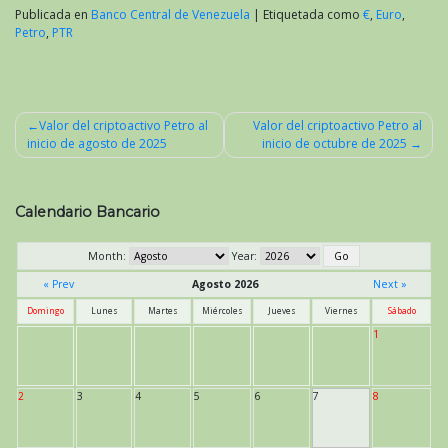
Publicada en
Banco Central de Venezuela
|
Etiquetada como
€
,
Euro
,
Petro
,
PTR
Valor del criptoactivo Petro al
Valor del criptoactivo Petro al
inicio de agosto de 2025
inicio de octubre de 2025
Navegación
de
entradas
Calendario Bancario
Month:
Year:
« Prev
Agosto 2026
Next »
Domingo
Lunes
Martes
Miércoles
Jueves
Viernes
Sábado
1
2
3
4
5
6
7
8