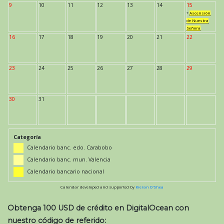
9
10
11
12
13
14
15
*
Ascensión
de Nuestra
Señora
16
17
18
19
20
21
22
23
24
25
26
27
28
29
30
31
Categoría
Calendario banc. edo. Carabobo
Calendario banc. mun. Valencia
Calendario bancario nacional
Calendar developed and supported by
Kieran O'Shea
Obtenga 100 USD de crédito en DigitalOcean con
nuestro código de referido: