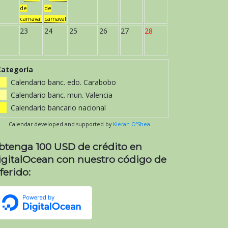
de
de
carnaval
carnaval
23
24
25
26
27
28
Categoría
Calendario banc. edo. Carabobo
Calendario banc. mun. Valencia
Calendario bancario nacional
Calendar developed and supported by
Kieran O'Shea
btenga 100 USD de crédito en
igitalOcean con nuestro código de
ferido: