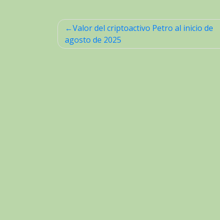
Valor del criptoactivo Petro al inicio de
Navegación
agosto de 2025
de
entradas