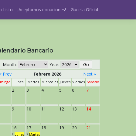
 Listo
¡Aceptamos donaciones!
Gaceta Oficial
alendario Bancario
Month:
Year:
« Prev
Febrero 2026
Next »
mingo
Lunes
Martes
Miércoles
Jueves
Viernes
Sábado
2
3
4
5
6
7
9
10
11
12
13
14
16
17
18
19
20
21
*
Lunes
*
Martes