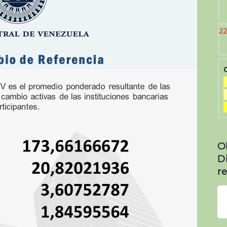
22
O
D
re