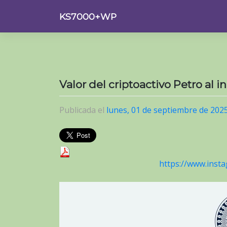
Saltar
KS7000+WP
al
contenido
Valor del criptoactivo Petro al 
Publicada el
lunes, 01 de septiembre de 202
https://www.ins