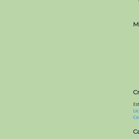
M
C
Es
Li
Co
C