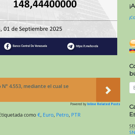
¡
¡Co
C
b
N° 4.553, mediante el cual se
Powered by
Inline Related Posts
C
E
Etiquetada como
€
,
Euro
,
Petro
,
PTR
SE
SN