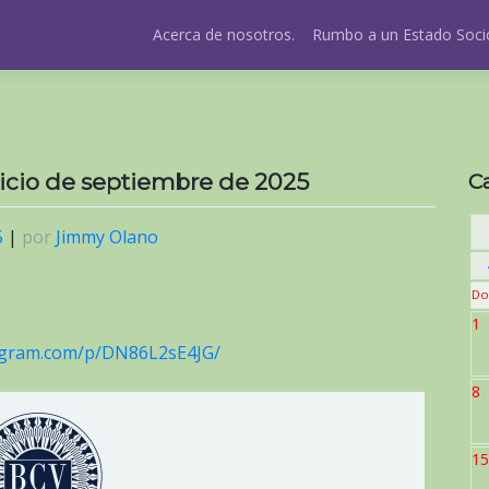
Acerca de nosotros.
Rumbo a un Estado Socio
inicio de septiembre de 2025
C
5
|
por
Jimmy Olano
Do
1
tagram.com/p/DN86L2sE4JG/
8
15