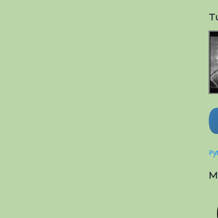
T
Pyt
M