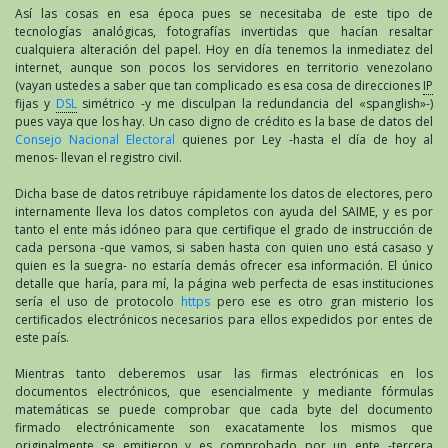
Así las cosas en esa época pues se necesitaba de este tipo de
tecnologías analógicas, fotografías invertidas que hacían resaltar
cualquiera alteración del papel. Hoy en día tenemos la inmediatez del
internet, aunque son pocos los servidores en territorio venezolano
(vayan ustedes a saber que tan complicado es esa cosa de direcciones
IP
fijas y
DSL
simétrico -y me disculpan la redundancia del «spanglish»-)
pues vaya que los hay. Un caso digno de crédito es la base de datos del
Consejo Nacional Electoral
quienes por Ley -hasta el día de hoy al
menos- llevan el registro civil.
Dicha base de datos retribuye rápidamente los datos de electores, pero
internamente lleva los datos completos con ayuda del SAIME, y es por
tanto el ente más idóneo para que certifique el grado de instrucción de
cada persona -que vamos, si saben hasta con quien uno está casaso y
quien es la suegra- no estaría demás ofrecer esa información. El único
detalle que haría, para mí, la página web perfecta de esas instituciones
sería el uso de protocolo
https
pero ese es otro gran misterio los
certificados electrónicos necesarios para ellos expedidos por entes de
este país.
Mientras tanto deberemos usar las firmas electrónicas en los
documentos electrónicos, que esencialmente y mediante fórmulas
matemáticas se puede comprobar que cada byte del documento
firmado electrónicamente son exacatamente los mismos que
originalmente se emitieron y es comprobado por un ente -tercera