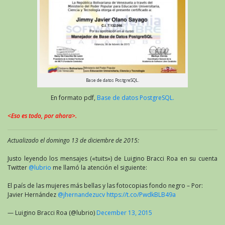
Base de datos PostgreSQL.
En formato pdf,
Base de datos PostgreSQL.
<Eso es todo, por ahora>.
Actualizado el domingo 13 de diciembre de 2015:
Justo leyendo los mensajes («tuits») de Luigino Bracci Roa en su cuenta
Twitter
@lubrio
me llamó la atención el siguiente:
El país de las mujeres más bellas y las fotocopias fondo negro – Por:
Javier Hernández
@jhernandezucv
https://t.co/PwdkBLB49a
— Luigino Bracci Roa (@lubrio)
December 13, 2015