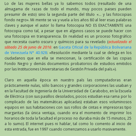
Lo de las mujeres bellas ya lo sabemos todos (resultado de una
almagama de razas de todo el mundo, muy pocos paises pueden
presumir de esto) sino la segunda parte del título «… y las fotocopias
fondo negro». Mi mente se va y vuela a los años 80 al leer esas palabras
claves y aunque el autor lo llama fotocopia NO ES EXACTAMENTE una
fotocopia como tal, a pesar que en algunos casos se puede hacer con
una fotocopia en transparencia. En realidad es un proceso fotográfico
que necesita cuarto oscuro y químicos para su revelado (
actualizado el
sábado 25 de junio de 2016
:
en
Gaceta Oficial de la República Bolivariana
de Venezuela N° 40.928
: «Resolución mediante la cual se delega en los
ciudadanos que en ella se mencionan, la certificación de las copias
Fondo Negro y demás documentos probatorios de estudios emitidos
por las Instituciones Universitarias de Gestión Privada del país.»).
Claro en aquella época en nuestro país las computadoras eran
prácticamente nulas, sólo bancos y grandes corporaciones las usaban y
en la Facultad de Ingeniería de la Universidad de Carabobo, en la Escuela
de Eléctrica (con sus pasillos desolados, pocos estudian esa rama por lo
complicado de las matemáticas aplicadas) estaban esos voluminosos
equipos en sus habitaciones con sus rollos de cintas e impresoras tipo
margaritas (la única ventaja, cuando era el momento de imprimir los
horarios de toda la facultad el proceso no duraba más de 15 minutos, 25
a lo sumo). El internet pues ni hablar, tal como lo comento al inicio de
esta entrada, fue en 1997 cuando comenzamos a usarlo masivamente.