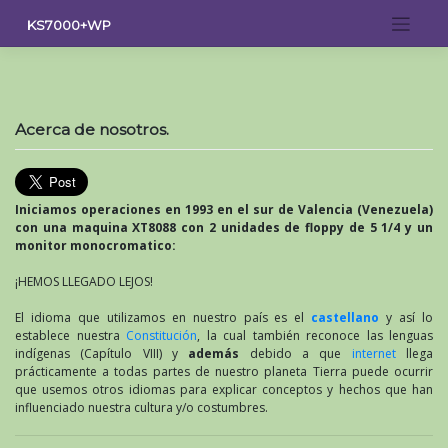
Saltar
KS7000+WP
al
contenido
Acerca de nosotros.
Iniciamos operaciones en 1993 en el sur de Valencia (Venezuela)
con una maquina XT8088 con 2 unidades de floppy de 5 1/4 y un
monitor monocromatico:
¡HEMOS LLEGADO LEJOS!
El idioma que utilizamos en nuestro país es el
castellano
y así lo
establece nuestra
Constitución
, la cual también reconoce las lenguas
indígenas (Capítulo VIII) y
además
debido a que
internet
llega
prácticamente a todas partes de nuestro planeta Tierra puede ocurrir
que usemos otros idiomas para explicar conceptos y hechos que han
influenciado nuestra cultura y/o costumbres.