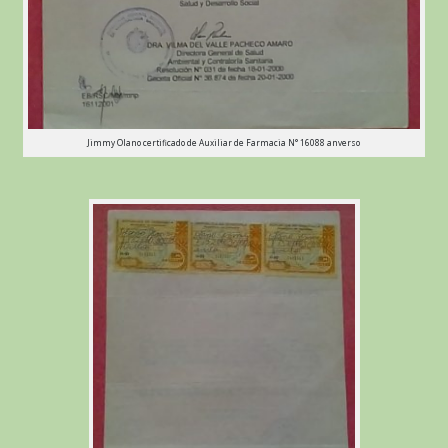
Jimmy Olano certificado de Auxiliar de Farmacia N° 16088 anverso