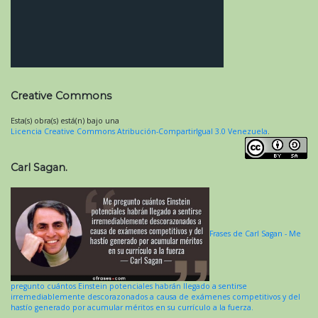
Creative Commons
Esta(s) obra(s) está(n) bajo una
Licencia Creative Commons Atribución-CompartirIgual 3.0 Venezuela
.
Carl Sagan.
Frases de Carl Sagan - Me
pregunto cuántos Einstein potenciales habrán llegado a sentirse
irremediablemente descorazonados a causa de exámenes competitivos y del
hastío generado por acumular méritos en su currículo a la fuerza.