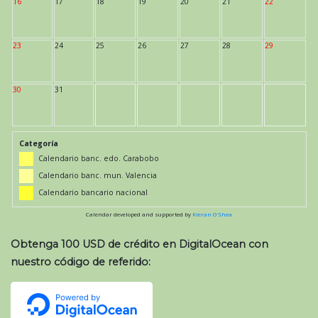
16
17
18
19
20
21
22
23
24
25
26
27
28
29
30
31
Categoría
Calendario banc. edo. Carabobo
Calendario banc. mun. Valencia
Calendario bancario nacional
Calendar developed and supported by
Kieran O'Shea
Obtenga 100 USD de crédito en DigitalOcean con
nuestro código de referido: