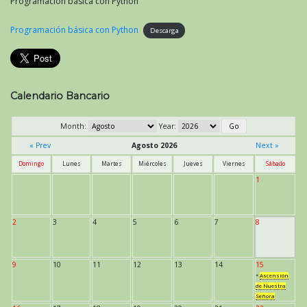
Programación básica con Python
Programación básica con Python
Descarga
Calendario Bancario
Month:
Year:
« Prev
Agosto 2026
Next »
Domingo
Lunes
Martes
Miércoles
Jueves
Viernes
Sábado
1
2
3
4
5
6
7
8
9
10
11
12
13
14
15
*
Ascensión
de Nuestra
Señora