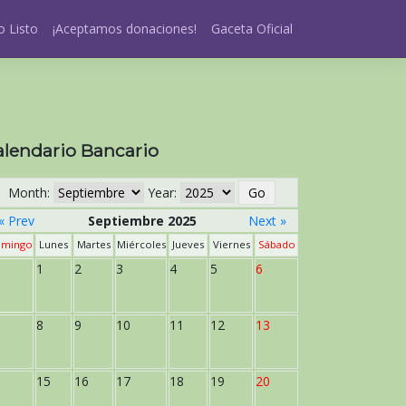
 Listo
¡Aceptamos donaciones!
Gaceta Oficial
alendario Bancario
Month:
Year:
« Prev
Septiembre 2025
Next »
mingo
Lunes
Martes
Miércoles
Jueves
Viernes
Sábado
1
2
3
4
5
6
8
9
10
11
12
13
15
16
17
18
19
20