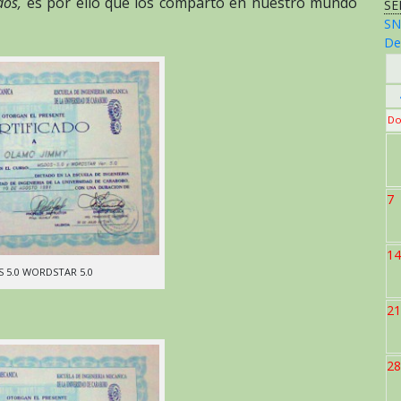
dos,
es por ello que los comparto en nuestro mundo
SE
SN
De
Do
7
14
 5.0 WORDSTAR 5.0
21
28