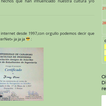
 hechos que han influenciado nuestra cultura y/o
21
28
 internet desde 1997,con orgullo podemos decir que
erNet» ja ja ja
:
O
D
re