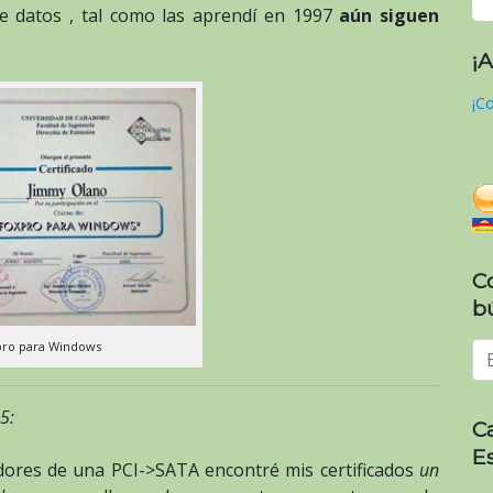
de datos , tal como las aprendí en 1997
aún siguen
¡
¡Co
C
b
pro para Windows
5:
C
E
dores de una PCI->SATA encontré mis certificados
un