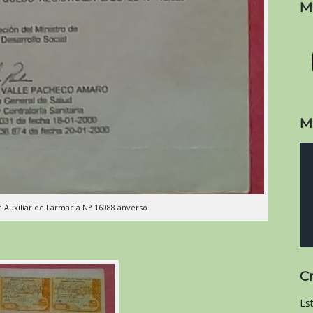
M
M
e Auxiliar de Farmacia N° 16088 anverso
C
Es