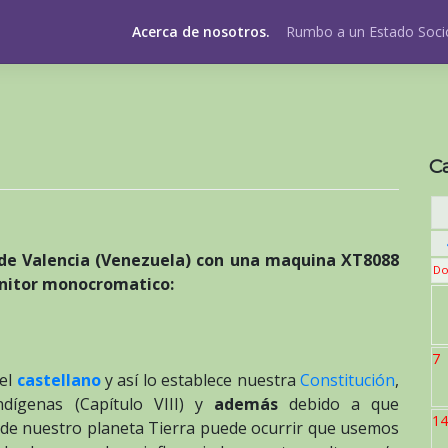
Acerca de nosotros.
Rumbo a un Estado Socio
C
r de Valencia (Venezuela) con una maquina XT8088
Do
monitor monocromatico:
7
 el
castellano
y así lo establece nuestra
Constitución
,
ndígenas (Capítulo VIII) y
además
debido a que
14
 de nuestro planeta Tierra puede ocurrir que usemos