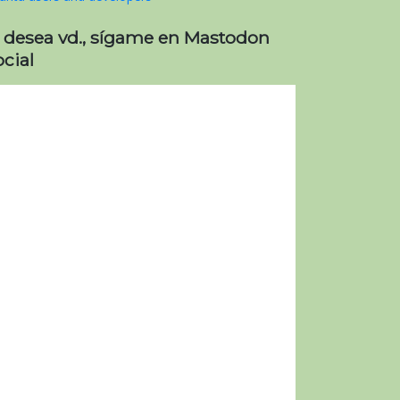
i desea vd., sígame en Mastodon
cial