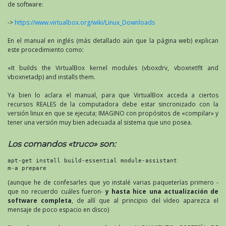
de software:
->
https://www.virtualbox.org/wiki/Linux_Downloads
En el manual en inglés (más detallado aún que la página web) explican
este procedimiento como:
«It builds the VirtualBox kernel modules (vboxdrv, vboxnetflt and
vboxnetadp) and installs them.
Ya bien lo aclara el manual, para que VirtualBox acceda a ciertos
recursos REALES de la computadora debe estar sincronizado con la
versión linux en que se ejecuta; IMAGINO con propósitos de «compilar» y
tener una versión muy bien adecuada al sistema que uno posea.
Los comandos «truco» son:
apt-get install build-essential module-assistant

m-a prepare
(aunque he de confesarles que yo instalé varias paqueterías primero -
que no recuerdo cuáles fueron-
y hasta hice una actualización de
software completa
, de allí que al principio del vídeo aparezca el
mensaje de poco espacio en disco)