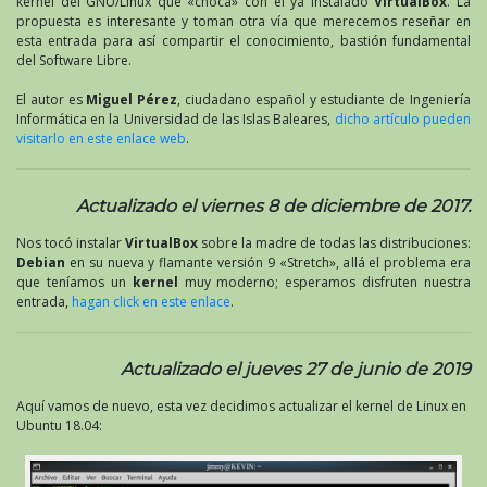
kernel del GNU/Linux que «choca» con el ya instalado
VirtualBox
. La
propuesta es interesante y toman otra vía que merecemos reseñar en
esta entrada para así compartir el conocimiento, bastión fundamental
del Software Libre.
El autor es
Miguel Pérez
, ciudadano español y estudiante de Ingeniería
Informática en la Universidad de las Islas Baleares,
dicho artículo pueden
visitarlo en este enlace web
.
Actualizado el viernes 8 de diciembre de 2017.
Nos tocó instalar
VirtualBox
sobre la madre de todas las distribuciones:
Debian
en su nueva y flamante versión 9 «Stretch», allá el problema era
que teníamos un
kernel
muy moderno; esperamos disfruten nuestra
entrada,
hagan click en este enlace
.
Actualizado el jueves 27 de junio de 2019
Aquí vamos de nuevo, esta vez decidimos actualizar el kernel de Linux en
Ubuntu 18.04: