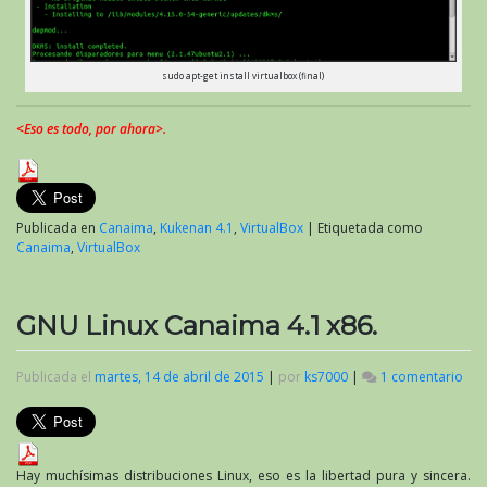
sudo apt-get install virtualbox (final)
<Eso es todo, por ahora>.
Publicada en
Canaima
,
Kukenan 4.1
,
VirtualBox
|
Etiquetada como
Canaima
,
VirtualBox
GNU Linux Canaima 4.1 x86.
Publicada el
martes, 14 de abril de 2015
|
por
ks7000
|
1 comentario
en
GN
Lin
Can
4.1
x86
Hay muchísimas distribuciones Linux, eso es la libertad pura y sincera.