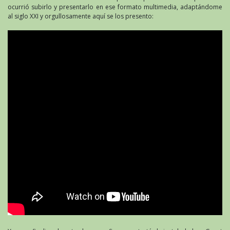
ocurrió subirlo y presentarlo en ese formato multimedia, adaptándome
al siglo XXI y orgullosamente aquí se los presento: