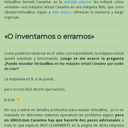
VirtualBox kernels Canaima: en la
entrada anterior
les indiqué cómo
«instalar» una máquina virtual Canaima en una máquina REAL que corre
Ubuntu+VirtualBox. Vayan a
este enlace,
refrescan la memoria y luego
regresan.
«O inventamos o erramos»
Como pudieron observar en el video correspondiente, la máquina virtual
quedó instalada y funcionando.
Luego se me ocurre la pregunta
¿Puedo instalar VirtualBox
en ésa máquina virtual Canaima que acabo
de crear
?
La respuesta es SI, si se puede,
pero es más fácil decirlo que hacerlo,
je je je.
No voy a entrar en detalles profundos para instalar VirtualBox, yo lo he
instalado en diferentes sistemas operativos sin problema alguno
pero
en GNU/Linux Canaima hay que hacerle dos pasos adicionales
a
todo lo que explican MUY CLARAMENTE en la página de dicha empresa