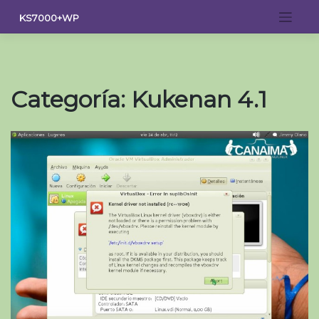
Saltar
KS7000+WP
al
contenido
Categoría:
Kukenan 4.1