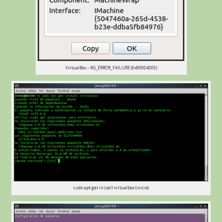
VirtualBox – NS_ERROR_FAILURE (0x80004005)
sudo apt-get install virtualbox (inicio)