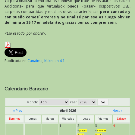
Ya para finalizar la entrada os confieso que traté de instalarle las «Guest
Additions» para que VirtualBox pueda «pasar» dispositivos
USB
,
carpetas compartidas y muchas otras características
pero cansado y
con sueño cometí errores y no finalizé por eso os ruego obvien
del minuto 25:17 en adelante; gracias por su comprensión.
<Eso es todo, por ahora>.
Publicada en
Canaima
,
Kukenan 4.1
Calendario Bancario
Month:
Year:
« Prev
Abril 2026
Next »
Domingo
Lunes
Martes
Miércoles
Jueves
Viernes
Sábado
1
2
3
4
*
Jueves
*
Viernes