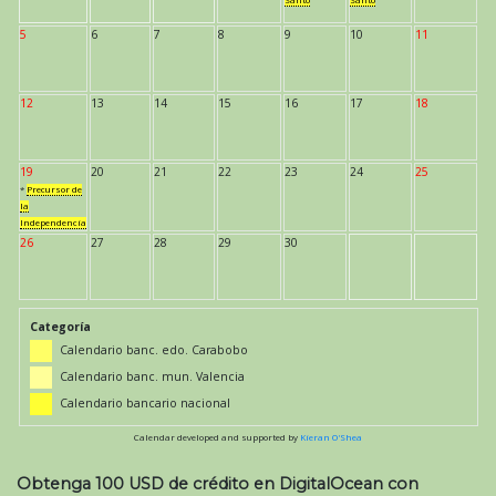
Santo
Santo
5
6
7
8
9
10
11
12
13
14
15
16
17
18
19
20
21
22
23
24
25
*
Precursor de
la
Independencia
26
27
28
29
30
Categoría
Calendario banc. edo. Carabobo
Calendario banc. mun. Valencia
Calendario bancario nacional
Calendar developed and supported by
Kieran O'Shea
Obtenga 100 USD de crédito en DigitalOcean con