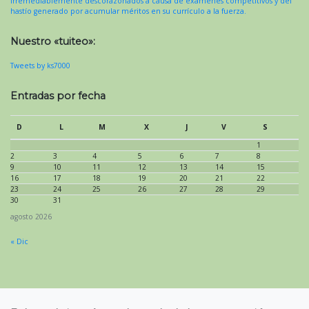
irremediablemente descorazonados a causa de exámenes competitivos y del
hastío generado por acumular méritos en su currículo a la fuerza.
Nuestro «tuiteo»:
Tweets by ks7000
Entradas por fecha
D
L
M
X
J
V
S
1
2
3
4
5
6
7
8
9
10
11
12
13
14
15
16
17
18
19
20
21
22
23
24
25
26
27
28
29
30
31
agosto 2026
« Dic