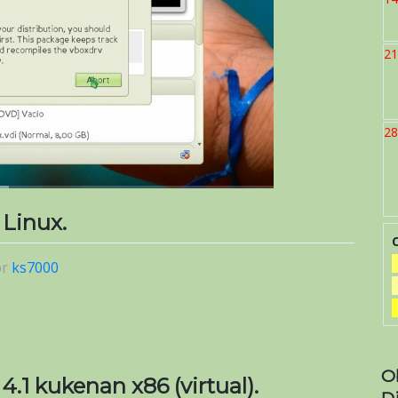
21
28
 Linux.
or
ks7000
O
.1 kukenan x86 (virtual).
D