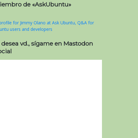
iembro de «AskUbuntu»
i desea vd., sígame en Mastodon
cial