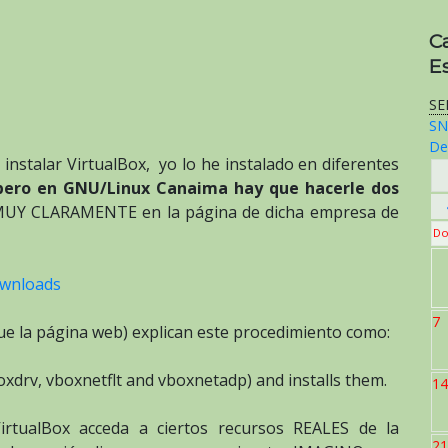
C
E
SE
SN
De
instalar VirtualBox, yo lo he instalado en diferentes
pero en GNU/Linux Canaima hay que hacerle dos
 MUY CLARAMENTE en la página de dicha empresa de
Do
ownloads
7
ue la página web) explican este procedimiento como:
oxdrv, vboxnetflt and vboxnetadp) and installs them.
14
irtualBox acceda a ciertos recursos REALES de la
21