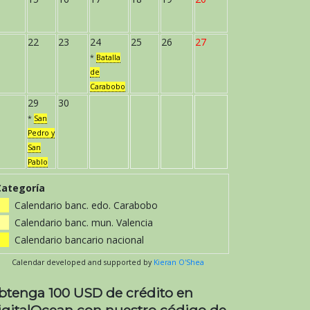
22
23
24
25
26
27
*
Batalla
de
Carabobo
29
30
*
San
Pedro y
San
Pablo
Categoría
Calendario banc. edo. Carabobo
Calendario banc. mun. Valencia
Calendario bancario nacional
Calendar developed and supported by
Kieran O'Shea
btenga 100 USD de crédito en
igitalOcean con nuestro código de