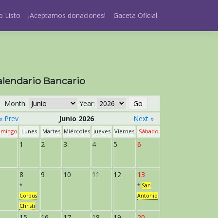
 Listo
¡Aceptamos donaciones!
Gaceta Oficial
alendario Bancario
Month:
Year:
« Prev
Junio 2026
Next »
mingo
Lunes
Martes
Miércoles
Jueves
Viernes
Sábado
1
2
3
4
5
6
8
9
10
11
12
13
*
*
San
Corpus
Antonio
Christi
15
16
17
18
19
20