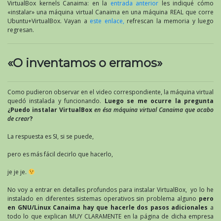
VirtualBox kernels Canaima: en la
entrada anterior
les indiqué cómo
«instalar» una máquina virtual Canaima en una máquina REAL que corre
Ubuntu+VirtualBox. Vayan a
este enlace,
refrescan la memoria y luego
regresan.
«O inventamos o erramos»
Como pudieron observar en el video correspondiente, la máquina virtual
quedó instalada y funcionando.
Luego se me ocurre la pregunta
¿Puedo instalar VirtualBox
en ésa máquina virtual Canaima que acabo
de crear
?
La respuesta es SI, si se puede,
pero es más fácil decirlo que hacerlo,
je je je.
No voy a entrar en detalles profundos para instalar VirtualBox, yo lo he
instalado en diferentes sistemas operativos sin problema alguno
pero
en GNU/Linux Canaima hay que hacerle dos pasos adicionales
a
todo lo que explican MUY CLARAMENTE en la página de dicha empresa