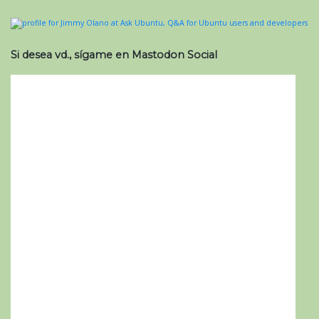
Si desea vd., sígame en Mastodon Social