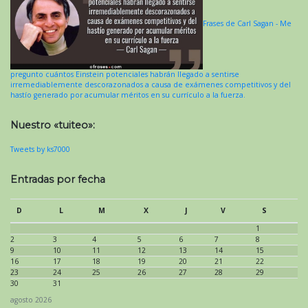
Frases de Carl Sagan - Me
pregunto cuántos Einstein potenciales habrán llegado a sentirse
irremediablemente descorazonados a causa de exámenes competitivos y del
hastío generado por acumular méritos en su currículo a la fuerza.
Nuestro «tuiteo»:
Tweets by ks7000
Entradas por fecha
D
L
M
X
J
V
S
1
2
3
4
5
6
7
8
9
10
11
12
13
14
15
16
17
18
19
20
21
22
23
24
25
26
27
28
29
30
31
agosto 2026