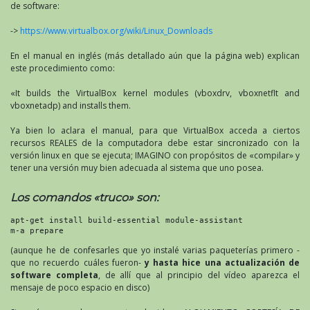
de software:
->
https://www.virtualbox.org/wiki/Linux_Downloads
En el manual en inglés (más detallado aún que la página web) explican
este procedimiento como:
«It builds the VirtualBox kernel modules (vboxdrv, vboxnetflt and
vboxnetadp) and installs them.
Ya bien lo aclara el manual, para que VirtualBox acceda a ciertos
recursos REALES de la computadora debe estar sincronizado con la
versión linux en que se ejecuta; IMAGINO con propósitos de «compilar» y
tener una versión muy bien adecuada al sistema que uno posea.
Los comandos «truco» son:
apt-get install build-essential module-assistant

m-a prepare
(aunque he de confesarles que yo instalé varias paqueterías primero -
que no recuerdo cuáles fueron-
y hasta hice una actualización de
software completa
, de allí que al principio del vídeo aparezca el
mensaje de poco espacio en disco)