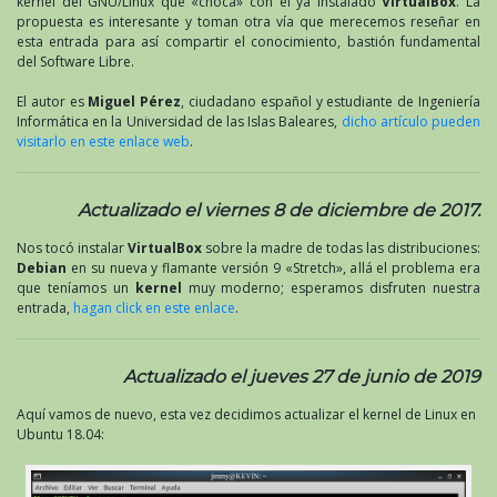
kernel del GNU/Linux que «choca» con el ya instalado
VirtualBox
. La
propuesta es interesante y toman otra vía que merecemos reseñar en
esta entrada para así compartir el conocimiento, bastión fundamental
del Software Libre.
El autor es
Miguel Pérez
, ciudadano español y estudiante de Ingeniería
Informática en la Universidad de las Islas Baleares,
dicho artículo pueden
visitarlo en este enlace web
.
Actualizado el viernes 8 de diciembre de 2017.
Nos tocó instalar
VirtualBox
sobre la madre de todas las distribuciones:
Debian
en su nueva y flamante versión 9 «Stretch», allá el problema era
que teníamos un
kernel
muy moderno; esperamos disfruten nuestra
entrada,
hagan click en este enlace
.
Actualizado el jueves 27 de junio de 2019
Aquí vamos de nuevo, esta vez decidimos actualizar el kernel de Linux en
Ubuntu 18.04: