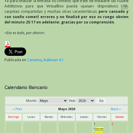
Ya para finalizar la entrada os confieso que traté de instalarle las «Guest
Additions» para que VirtualBox pueda «pasar» dispositivos
USB
,
carpetas compartidas y muchas otras características
pero cansado y
con sueño cometí errores y no finalizé por eso os ruego obvien
del minuto 25:17 en adelante; gracias por su comprensión.
<Eso es todo, por ahora>.
Publicada en
Canaima
,
Kukenan 4.1
Calendario Bancario
Month:
Year:
« Prev
Mayo 2026
Next »
Domingo
Lunes
Martes
Miércoles
Jueves
Viernes
Sábado
1
2
*
Día del