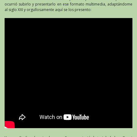
ocurrió subirlo y presentarlo en ese formato multimedia, adaptándome
al siglo XXI y orgullosamente aquí se los presento: