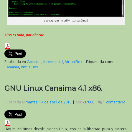
sudo apt-get install virtualbox (final)
<Eso es todo, por ahora>.
Publicada en
Canaima
,
Kukenan 4.1
,
VirtualBox
|
Etiquetada como
Canaima
,
VirtualBox
GNU Linux Canaima 4.1 x86.
Publicada el
martes, 14 de abril de 2015
|
por
ks7000
|
1 comentario
en
GN
Lin
Can
4.1
x86
Hay muchísimas distribuciones Linux, eso es la libertad pura y sincera.