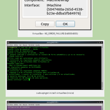
VirtualBox – NS_ERROR_FAILURE (0x80004005)
sudo apt-get install virtualbox (inicio)