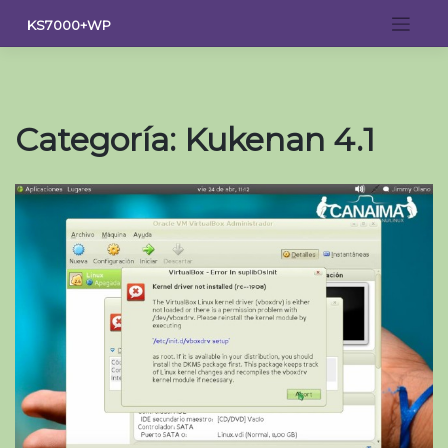
Saltar
KS7000+WP
al
contenido
Categoría:
Kukenan 4.1