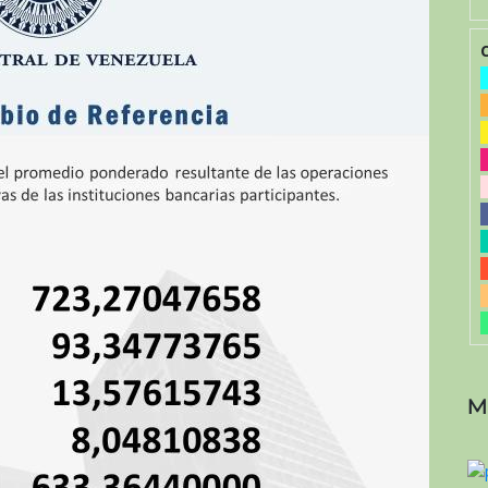
de
2026
M