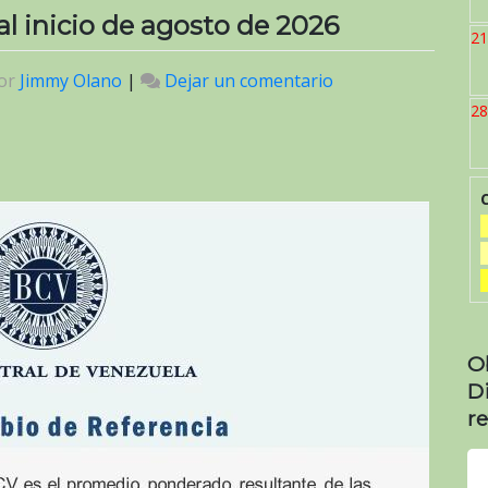
 al inicio de agosto de 2026
21
or
Jimmy Olano
|
Dejar un comentario
en
Valor
28
del
criptoactivo
Petro
al
inicio
de
agosto
de
2026
O
D
re