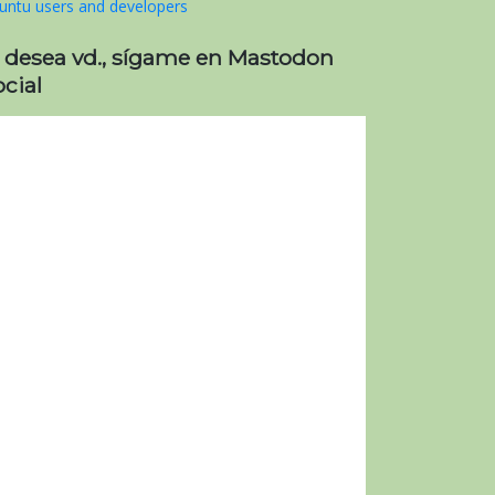
i desea vd., sígame en Mastodon
cial