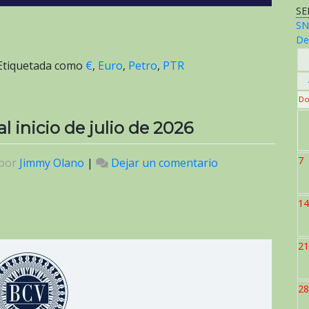
SE
SN
De
Etiquetada como
€
,
Euro
,
Petro
,
PTR
Do
al inicio de julio de 2026
7
por
Jimmy Olano
|
Dejar un comentario
en
Valor
del
14
criptoactivo
Petro
al
21
inicio
de
28
julio