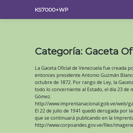
Saltar
KS7000+WP
al
contenido
Categoría:
Gaceta Ofi
La Gaceta Oficial de Venezuela fue creada p
entonces presidente Antonio Guzmán Blanco 
octubre de 1872. Por rango de Ley, la Gaceta
todo lo concerniente al Estado, el día 23 de
Gómez.
http://www.imprentanacional.gob.ve/web/gace
El 22 de julio de 1941 quedó derogada por l
que se continuará publicando en la Imprent
http://www.corpoandes.gov.ve/files/imagen