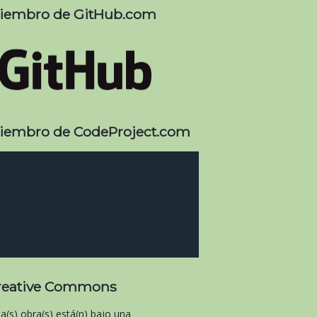
iembro de GitHub.com
iembro de CodeProject.com
reative Commons
ta(s) obra(s) está(n) bajo una