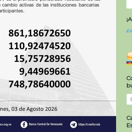
¡
¡Co
C
b
C
E