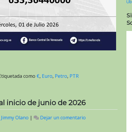
S
So
Etiquetada como
€
,
Euro
,
Petro
,
PTR
al inicio de junio de 2026
r
Jimmy Olano
|
Dejar un comentario
en
Valor
del