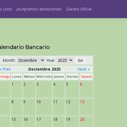
 Listo
¡Aceptamos donaciones!
Gaceta Oficial
alendario Bancario
Month:
Year:
« Prev
Deciembre 2025
Next »
mingo
Lunes
Martes
Miércoles
Jueves
Viernes
Sábado
1
2
3
4
5
6
8
9
10
11
12
13
15
16
17
18
19
20