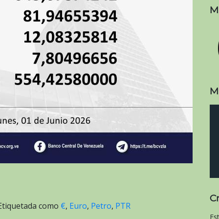
M
M
C
Etiquetada como
€
,
Euro
,
Petro
,
PTR
Es