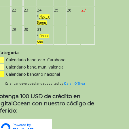
22
23
24
25
26
27
*
Noche
Buena
29
30
31
*
Fin de
Año
Categoría
Calendario banc. edo. Carabobo
Calendario banc. mun. Valencia
Calendario bancario nacional
Calendar developed and supported by
Kieran O'Shea
btenga 100 USD de crédito en
igitalOcean con nuestro código de
ferido: