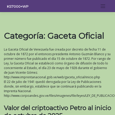
Saltar
KS7000+WP
al
contenido
Categoría:
Gaceta Oficial
La Gaceta Oficial de Venezuela fue creada por decreto de fecha 11 de
octubre de 1872 por el entonces presidente Antonio Guzmán Blanco y su
primer número fue publicado el día 15 de octubre de 1872. Por rango de
Ley, la Gaceta Oficial se estableció como órgano de difusión de todo lo
concerniente al Estado, el día 23 de mayo de 1928 durante el gobierno
de Juan Vicente Gómez.
http://www.imprentanacional.gob.ve/web/gaceta_oficial/inicio.php
El 22 de julio de 1941 quedó derogada por la Ley de Publicaciones
donde, sin embargo, establece que se continuará publicando en la
Imprenta Nacional.
http://www.corpoandes.gov.ve/files/imagenes/file/leyes/LEY_DE_PUBLICACI
Valor del criptoactivo Petro al inicio