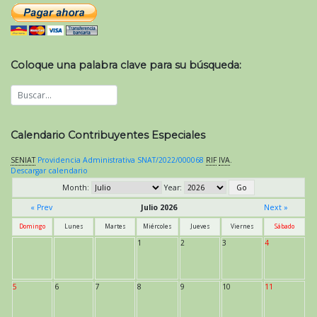
Coloque una palabra clave para su búsqueda:
Calendario Contribuyentes Especiales
SENIAT
Providencia Administrativa SNAT/2022/000068
RIF
IVA
.
Descargar calendario
Month:
Year:
« Prev
Julio 2026
Next »
Domingo
Lunes
Martes
Miércoles
Jueves
Viernes
Sábado
1
2
3
4
5
6
7
8
9
10
11