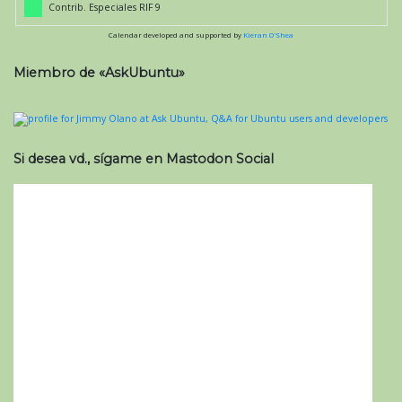
Contrib. Especiales RIF 9
Calendar developed and supported by
Kieran O'Shea
Miembro de «AskUbuntu»
Si desea vd., sígame en Mastodon Social