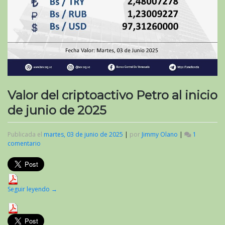
Valor del criptoactivo Petro al inicio
de junio de 2025
Publicada el
martes, 03 de junio de 2025
|
por
Jimmy Olano
|
1
comentario
en
Valor
del
criptoactivo
Petro
al
Seguir leyendo
→
inicio
de
junio
de