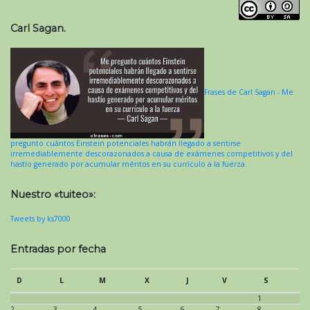
Carl Sagan.
Frases de Carl Sagan - Me
pregunto cuántos Einstein potenciales habrán llegado a sentirse
irremediablemente descorazonados a causa de exámenes competitivos y del
hastío generado por acumular méritos en su currículo a la fuerza.
Nuestro «tuiteo»:
Tweets by ks7000
Entradas por fecha
D
L
M
X
J
V
S
1
2
3
4
5
6
7
8