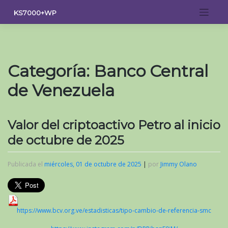
Saltar
KS7000+WP
al
contenido
Categoría:
Banco Central
de Venezuela
Valor del criptoactivo Petro al inicio
de octubre de 2025
Publicada el
miércoles, 01 de octubre de 2025
|
por
Jimmy Olano
https://www.bcv.org.ve/estadisticas/tipo-cambio-de-referencia-smc