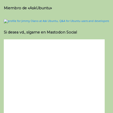
Miembro de «AskUbuntu»
Si desea vd., sígame en Mastodon Social