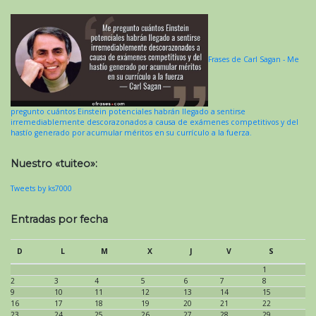
Frases de Carl Sagan - Me
pregunto cuántos Einstein potenciales habrán llegado a sentirse
irremediablemente descorazonados a causa de exámenes competitivos y del
hastío generado por acumular méritos en su currículo a la fuerza.
Nuestro «tuiteo»:
Tweets by ks7000
Entradas por fecha
D
L
M
X
J
V
S
1
2
3
4
5
6
7
8
9
10
11
12
13
14
15
16
17
18
19
20
21
22
23
24
25
26
27
28
29