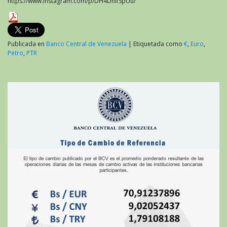
https://www.instagram.com/p/DH4DhIfSpUu/
Publicada en
Banco Central de Venezuela
|
Etiquetada como
€
,
Euro
,
Petro
,
PTR