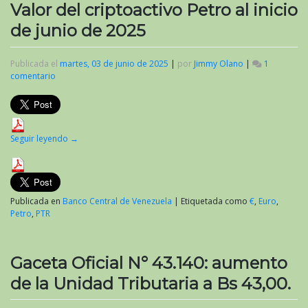
Valor del criptoactivo Petro al inicio
de junio de 2025
Publicada el
martes, 03 de junio de 2025
|
por
Jimmy Olano
|
1
comentario
en
Valor
del
criptoactivo
Petro
al
Seguir leyendo
→
inicio
de
junio
de
2025
Publicada en
Banco Central de Venezuela
|
Etiquetada como
€
,
Euro
,
Petro
,
PTR
Gaceta Oficial N° 43.140: aumento
de la Unidad Tributaria a Bs 43,00.