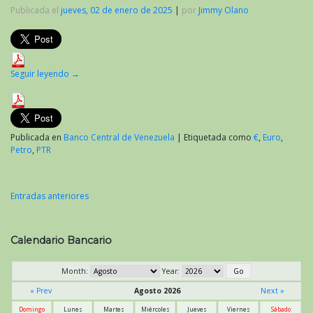
Publicada el
jueves, 02 de enero de 2025
|
por
Jimmy Olano
Seguir leyendo
→
Publicada en
Banco Central de Venezuela
|
Etiquetada como
€
,
Euro
,
Petro
,
PTR
Entradas anteriores
Navegación
de
Calendario Bancario
entradas
Month:
Year:
« Prev
Agosto 2026
Next »
Domingo
Lunes
Martes
Miércoles
Jueves
Viernes
Sábado