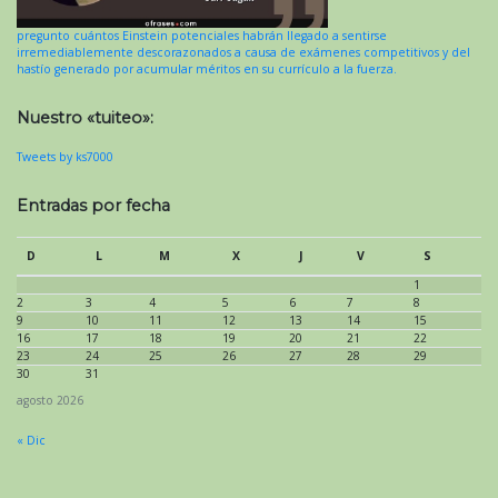
pregunto cuántos Einstein potenciales habrán llegado a sentirse
irremediablemente descorazonados a causa de exámenes competitivos y del
hastío generado por acumular méritos en su currículo a la fuerza.
Nuestro «tuiteo»:
Tweets by ks7000
Entradas por fecha
D
L
M
X
J
V
S
1
2
3
4
5
6
7
8
9
10
11
12
13
14
15
16
17
18
19
20
21
22
23
24
25
26
27
28
29
30
31
agosto 2026
« Dic