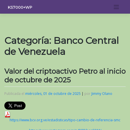
Saltar
KS7000+WP
al
contenido
Categoría:
Banco Central
de Venezuela
Valor del criptoactivo Petro al inicio
de octubre de 2025
Publicada el
miércoles, 01 de octubre de 2025
|
por
Jimmy Olano
https://www.bcv.org.ve/estadisticas/tipo-cambio-de-referencia-smc