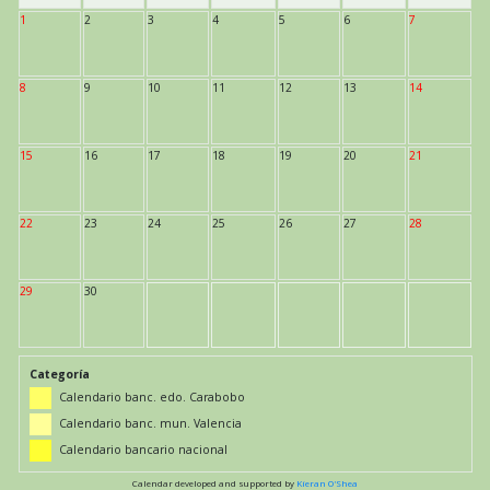
1
2
3
4
5
6
7
8
9
10
11
12
13
14
15
16
17
18
19
20
21
22
23
24
25
26
27
28
29
30
Categoría
Calendario banc. edo. Carabobo
Calendario banc. mun. Valencia
Calendario bancario nacional
Calendar developed and supported by
Kieran O'Shea