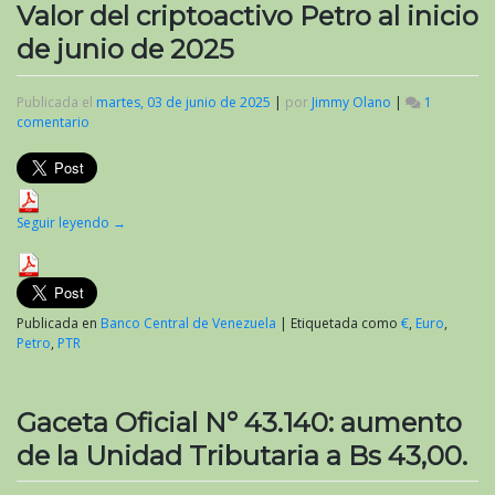
Valor del criptoactivo Petro al inicio
de junio de 2025
Publicada el
martes, 03 de junio de 2025
|
por
Jimmy Olano
|
1
comentario
en
Valor
del
criptoactivo
Petro
al
Seguir leyendo
→
inicio
de
junio
de
2025
Publicada en
Banco Central de Venezuela
|
Etiquetada como
€
,
Euro
,
Petro
,
PTR
Gaceta Oficial N° 43.140: aumento
de la Unidad Tributaria a Bs 43,00.