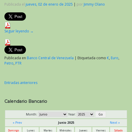
Publicada el
jueves, 02 de enero de 2025
|
por
Jimmy Olano
Seguir leyendo
→
Publicada en
Banco Central de Venezuela
|
Etiquetada como
€
,
Euro
,
Petro
,
PTR
Entradas anteriores
Navegación
de
Calendario Bancario
entradas
Month:
Year:
« Prev
Junio 2025
Next »
Domingo
Lunes
Martes
Miércoles
Jueves
Viernes
Sábado