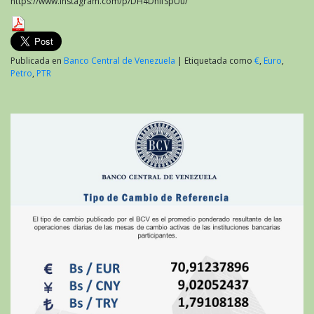
https://www.instagram.com/p/DH4DhIfSpUu/
Publicada en
Banco Central de Venezuela
|
Etiquetada como
€
,
Euro
,
Petro
,
PTR