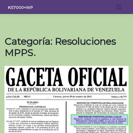
Saltar
KS7000+WP
al
contenido
Categoría:
Resoluciones
MPPS.