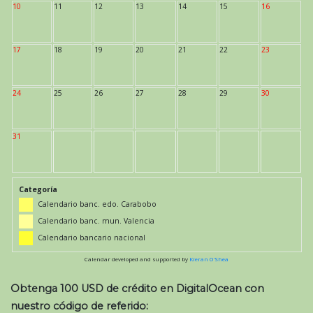
10
11
12
13
14
15
16
17
18
19
20
21
22
23
24
25
26
27
28
29
30
31
Categoría
Calendario banc. edo. Carabobo
Calendario banc. mun. Valencia
Calendario bancario nacional
Calendar developed and supported by
Kieran O'Shea
Obtenga 100 USD de crédito en DigitalOcean con
nuestro código de referido: