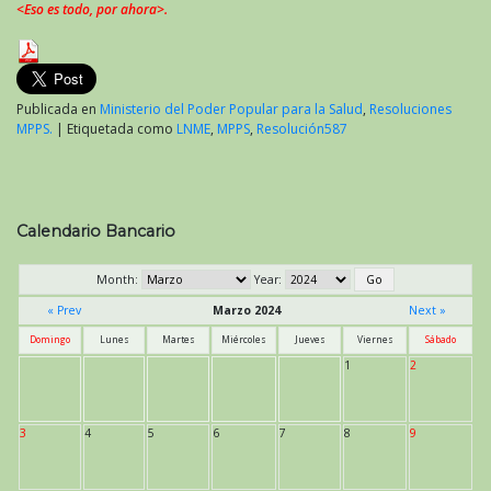
<Eso es todo, por ahora>.
Publicada en
Ministerio del Poder Popular para la Salud
,
Resoluciones
MPPS.
|
Etiquetada como
LNME
,
MPPS
,
Resolución587
Calendario Bancario
Month:
Year:
« Prev
Marzo 2024
Next »
Domingo
Lunes
Martes
Miércoles
Jueves
Viernes
Sábado
1
2
3
4
5
6
7
8
9