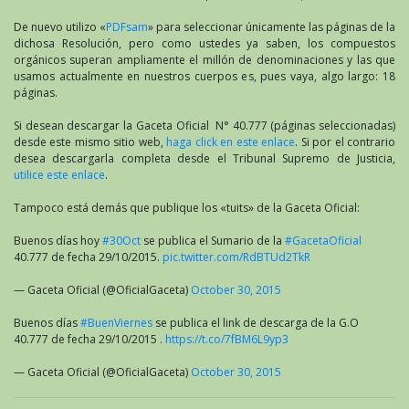
De nuevo utilizo «
PDFsam
» para seleccionar únicamente las páginas de la
dichosa Resolución, pero como ustedes ya saben, los compuestos
orgánicos superan ampliamente el millón de denominaciones y las que
usamos actualmente en nuestros cuerpos es, pues vaya, algo largo: 18
páginas.
Si desean descargar la Gaceta Oficial N° 40.777 (páginas seleccionadas)
desde este mismo sitio web,
haga click en este enlace
. Si por el contrario
desea descargarla completa desde el Tribunal Supremo de Justicia,
utilice este enlace
.
Tampoco está demás que publique los «tuits» de la Gaceta Oficial:
Buenos días hoy
#30Oct
se publica el Sumario de la
#GacetaOficial
40.777 de fecha 29/10/2015.
pic.twitter.com/RdBTUd2TkR
— Gaceta Oficial (@OficialGaceta)
October 30, 2015
Buenos días
#BuenViernes
se publica el link de descarga de la G.O
40.777 de fecha 29/10/2015 .
https://t.co/7fBM6L9yp3
— Gaceta Oficial (@OficialGaceta)
October 30, 2015