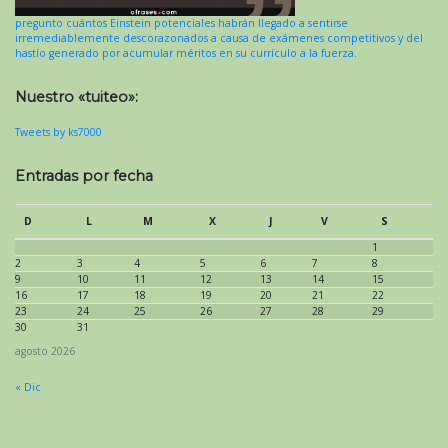
pregunto cuántos Einstein potenciales habrán llegado a sentirse
irremediablemente descorazonados a causa de exámenes competitivos y del
hastío generado por acumular méritos en su currículo a la fuerza.
Nuestro «tuiteo»:
Tweets by ks7000
Entradas por fecha
D
L
M
X
J
V
S
1
2
3
4
5
6
7
8
9
10
11
12
13
14
15
16
17
18
19
20
21
22
23
24
25
26
27
28
29
30
31
agosto 2026
« Dic