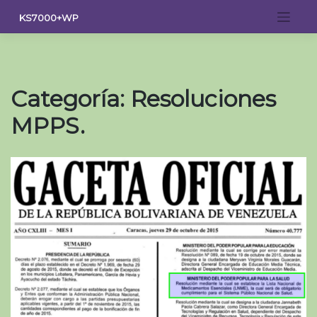
Saltar
KS7000+WP
al
contenido
Categoría:
Resoluciones
MPPS.