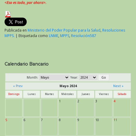
<Eso es todo, por ahora>.
Publicada en
Ministerio del Poder Popular para la Salud
,
Resoluciones
MPPS.
|
Etiquetada como
LNME
,
MPPS
,
Resolución587
Calendario Bancario
Month:
Year:
« Prev
Mayo 2024
Next »
Domingo
Lunes
Martes
Miércoles
Jueves
Viernes
Sábado
1
2
3
4
5
6
7
8
9
10
11