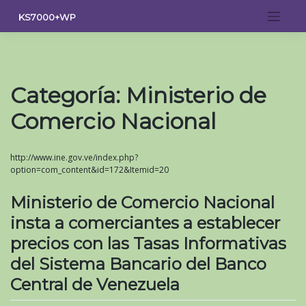
Saltar
KS7000+WP
al
contenido
Categoría:
Ministerio de
Comercio Nacional
http://www.ine.gov.ve/index.php?
option=com_content&id=172&Itemid=20
Ministerio de Comercio Nacional
insta a comerciantes a establecer
precios con las Tasas Informativas
del Sistema Bancario del Banco
Central de Venezuela