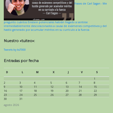
Frases de Carl Sagan - Me
pregunto cuántos Einstein potenciales habrán llegado a sentirse
irremediablemente descorazonados a causa de exámenes competitivos y del
hastío generado por acumular méritos en su currículo a la fuerza.
Nuestro «tuiteo»:
Tweets by ks7000
Entradas por fecha
D
L
M
X
J
V
S
1
2
3
4
5
6
7
8
9
10
11
12
13
14
15
16
17
18
19
20
21
22
23
24
25
26
27
28
29
30
31
agosto 2026