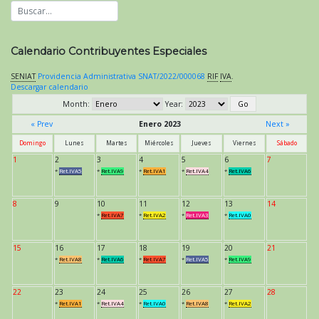
Calendario Contribuyentes Especiales
SENIAT
Providencia Administrativa SNAT/2022/000068
RIF
IVA
.
Descargar calendario
Month:
Year:
« Prev
Enero 2023
Next »
Domingo
Lunes
Martes
Miércoles
Jueves
Viernes
Sábado
1
2
3
4
5
6
7
*
Ret.IVA5
*
Ret.IVA9
*
Ret.IVA1
*
Ret.IVA4
*
Ret.IVA6
8
9
10
11
12
13
14
*
Ret.IVA7
*
Ret.IVA2
*
Ret.IVA3
*
Ret.IVA0
15
16
17
18
19
20
21
*
Ret.IVA8
*
Ret.IVA6
*
Ret.IVA7
*
Ret.IVA5
*
Ret.IVA9
22
23
24
25
26
27
28
*
Ret.IVA1
*
Ret.IVA4
*
Ret.IVA0
*
Ret.IVA8
*
Ret.IVA2