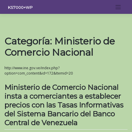
Saltar
KS7000+WP
al
contenido
Categoría:
Ministerio de
Comercio Nacional
http://www.ine.gov.ve/index.php?
option=com_content&id=172&Itemid=20
Ministerio de Comercio Nacional
insta a comerciantes a establecer
precios con las Tasas Informativas
del Sistema Bancario del Banco
Central de Venezuela