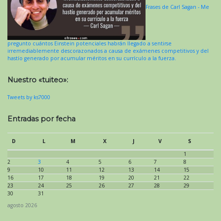
Frases de Carl Sagan - Me
pregunto cuántos Einstein potenciales habrán llegado a sentirse
irremediablemente descorazonados a causa de exámenes competitivos y del
hastío generado por acumular méritos en su currículo a la fuerza.
Nuestro «tuiteo»:
Tweets by ks7000
Entradas por fecha
D
L
M
X
J
V
S
1
2
3
4
5
6
7
8
9
10
11
12
13
14
15
16
17
18
19
20
21
22
23
24
25
26
27
28
29
30
31
agosto 2026