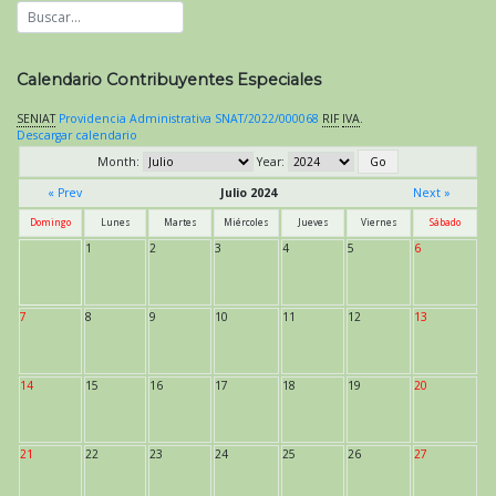
Calendario Contribuyentes Especiales
SENIAT
Providencia Administrativa SNAT/2022/000068
RIF
IVA
.
Descargar calendario
Month:
Year:
« Prev
Julio 2024
Next »
Domingo
Lunes
Martes
Miércoles
Jueves
Viernes
Sábado
1
2
3
4
5
6
7
8
9
10
11
12
13
14
15
16
17
18
19
20
21
22
23
24
25
26
27