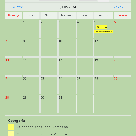
« Prev
Julio 2024
Next »
Domingo
Lunes
Martes
Miércoles
Jueves
Viernes
Sábado
1
2
3
4
5
6
*
Día de la
Independencia
7
8
9
10
11
12
13
14
15
16
17
18
19
20
21
22
23
24
25
26
27
28
29
30
31
Categoría
Calendario banc. edo. Carabobo
Calendario banc. mun. Valencia