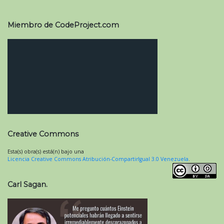
Miembro de CodeProject.com
Creative Commons
Esta(s) obra(s) está(n) bajo una
Licencia Creative Commons Atribución-CompartirIgual 3.0 Venezuela
.
Carl Sagan.