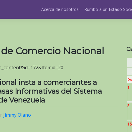
Acerca de nosotros.
Rumbo a un Estado Socio
o de Comercio Nacional
C
om_content&id=172&Itemid=20
Do
onal insta a comerciantes a
1
Tasas Informativas del Sistema
 de Venezuela
8
or
Jimmy Olano
15