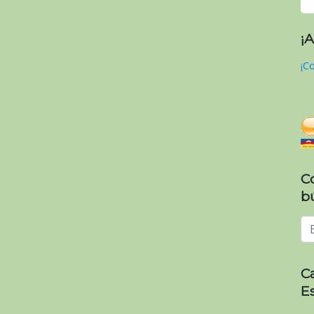
¡
¡Co
C
b
C
E