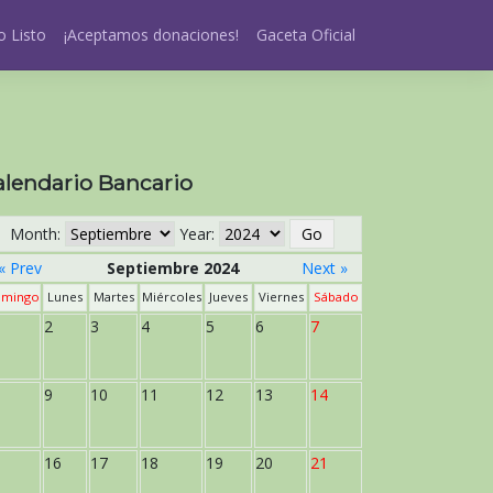
 Listo
¡Aceptamos donaciones!
Gaceta Oficial
alendario Bancario
Month:
Year:
« Prev
Septiembre 2024
Next »
mingo
Lunes
Martes
Miércoles
Jueves
Viernes
Sábado
2
3
4
5
6
7
9
10
11
12
13
14
16
17
18
19
20
21