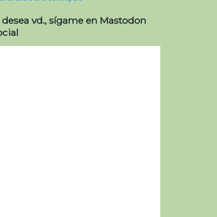
i desea vd., sígame en Mastodon
cial