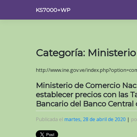
Saltar
KS7000+WP
al
contenido
Categoría:
Ministeri
http://www.ine.gov.ve/index.php?option=c
Ministerio de Comercio Naci
establecer precios con las 
Bancario del Banco Central
Publicada el
martes, 28 de abril de 2020
|
p