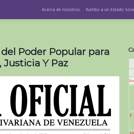
Acerca de nosotros.
Rumbo a un Estado Socio
 del Poder Popular para
C
, Justicia Y Paz
Do
3
10