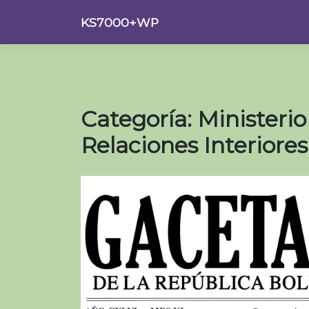
Saltar
KS7000+WP
al
contenido
Categoría:
Ministerio
Relaciones Interiores