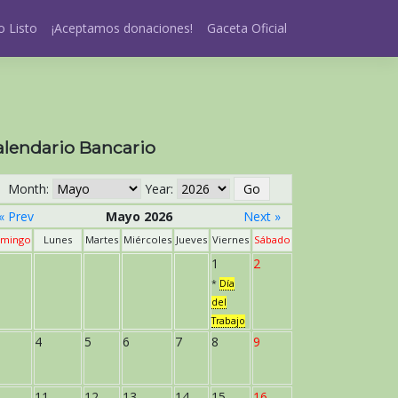
 Listo
¡Aceptamos donaciones!
Gaceta Oficial
alendario Bancario
Month:
Year:
« Prev
Mayo 2026
Next »
mingo
Lunes
Martes
Miércoles
Jueves
Viernes
Sábado
1
2
*
Día
del
Trabajo
4
5
6
7
8
9
11
12
13
14
15
16