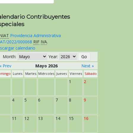
alendario Contribuyentes
speciales
NIAT
Providencia Administrativa
AT/2022/000068
RIF
IVA
.
scargar calendario
Month:
Year:
« Prev
Mayo 2026
Next »
mingo
Lunes
Martes
Miércoles
Jueves
Viernes
Sábado
1
2
4
5
6
7
8
9
11
12
13
14
15
16