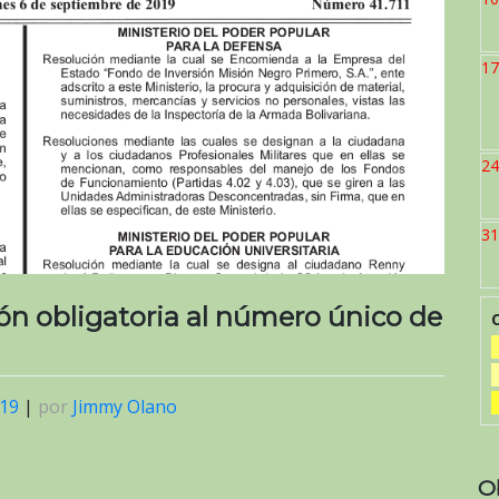
17
24
31
ón obligatoria al número único de
019
|
por
Jimmy Olano
O