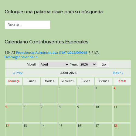
Coloque una palabra clave para su búsqueda:
Calendario Contribuyentes Especiales
SENIAT
Providencia Administrativa SNAT/2022/000068
RIF
IVA
.
Descargar calendario
Month:
Year:
« Prev
Abril 2026
Next »
Domingo
Lunes
Martes
Miércoles
Jueves
Viernes
Sábado
1
2
3
4
5
6
7
8
9
10
11
12
13
14
15
16
17
18