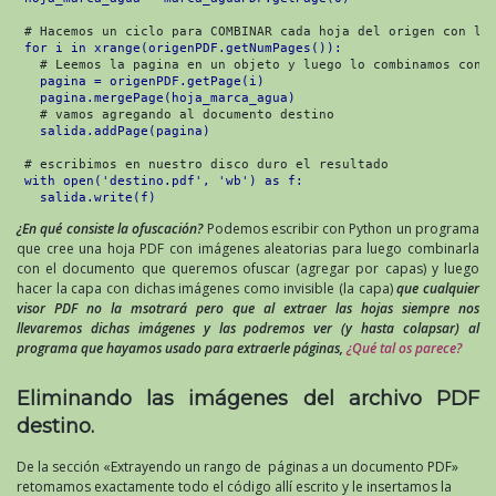
 # Hacemos un ciclo para COMBINAR cada hoja del origen con la 
for i in xrange(origenPDF.getNumPages()):
   # Leemos la pagina en un objeto y luego lo combinamos con '
pagina = origenPDF.getPage(i)
pagina.mergePage(hoja_marca_agua)
   # vamos agregando al documento destino

salida.addPage(pagina)
 # escribimos en nuestro disco duro el resultado

with open('destino.pdf', 'wb') as f:
salida.write(f)
¿En qué consiste la ofuscación?
Podemos escribir con Python un programa
que cree una hoja PDF con imágenes aleatorias para luego combinarla
con el documento que queremos ofuscar (agregar por capas) y luego
hacer la capa con dichas imágenes como invisible (la capa)
que cualquier
visor PDF no la msotrará pero que al extraer las hojas siempre nos
llevaremos dichas imágenes y las podremos ver (y hasta colapsar) al
programa que hayamos usado para extraerle páginas,
¿Qué tal os parece?
Eliminando las imágenes del archivo PDF
destino.
De la sección «Extrayendo un rango de páginas a un documento PDF»
retomamos exactamente todo el código allí escrito y le insertamos la