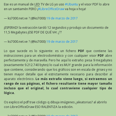
Ese es un manual de
LED
TV de LG yo uso
#Ubuntu
y el visor PDF lo abre
en un santiamén PERO ¡
#LibreOfficeDraw
va hoja x hoja!
— ks7000.net.ve ? (@ks7000)
19 de marzo de 2017
¡ESPERAD! la extracción tardó 12 segundos y produjo un documento de
11,5 Megabytes ¡ESE PDF DE QUÉ VA! ¿??
— ks7000.net.ve ? (@ks7000)
19 de marzo de 2017
Lo que sucede es lo siguiente: es un fichero
PDF
que contiene las
instrucciones para un electrodoméstico y con cualquier visor
PDF
abre
perfectamente y de maravilla. Pero he aquí lo extraño: pesa 9 megabytes
(exactamente 9.212.740 bytes) lo cual es MUY grande para la información
que contiene, considerando que los gráficos son en escala de grises y no
tienen mayor detalle que el estrictamente necesario para describir al
aparato electrónico.
Lo más extraño viene luego, si extraemos un
rango de sus páginas, el fichero resultante tiene mayor tamaño
incluso que el original, lo cual contraviene cualquier tipo de
lógica.
Os explico:el pdf trae código q dibuja imágenes ¿aleatorias? al abrirlo
con LibreOfficeDraw ESO RALENTIZA la edición.