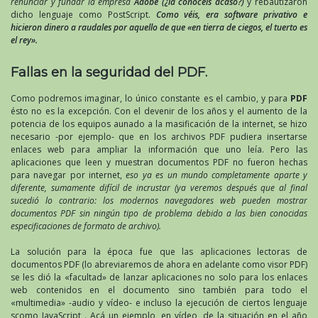
renunciar y fundar la empresa
Adobe (¿la conoceís acaso?)
y rebautizaron
dicho lenguaje como PostScript.
Como véis, era software privativo e
hicieron dinero a raudales por aquello de que «en tierra de ciegos, el tuerto es
el rey».
Fallas en la seguridad del PDF.
Como podremos imaginar, lo único constante es el cambio, y para
PDF
ésto no es la excepción. Con el devenir de los años y el aumento de la
potencia de los equipos aunado a la masificación de la internet, se hizo
necesario -por ejemplo- que en los archivos PDF pudiera insertarse
enlaces web para ampliar la información que uno leía. Pero las
aplicaciones que leen y muestran documentos PDF no fueron hechas
para navegar por internet,
eso ya es un mundo completamente aparte y
diferente, sumamente difícil de incrustar (ya veremos después que al final
sucedió lo contrario: los modernos navegadores web pueden mostrar
documentos PDF sin ningún tipo de problema debido a las bien conocidas
especificaciones de formato de archivo).
La solución para la época fue que las aplicaciones lectoras de
documentos PDF (lo abreviaremos de ahora en adelante como visor PDF)
se les dió la «facultad» de lanzar aplicaciones no solo para los enlaces
web contenidos en el documento sino también para todo el
«multimedia» -audio y vídeo- e incluso la ejecución de ciertos lenguaje
scomo JavaScript . Acá un ejemplo, en vídeo, de la situación en el año