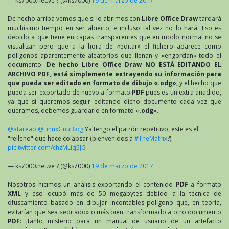
— ks7000.net.ve ? (@ks7000)
19 de marzo de 2017
De hecho arriba vemos que si lo abrimos con
Libre Office Draw
tardará
muchísimo tiempo en ser abierto, e incluso tal vez no lo hará. Eso es
debido a que tiene en capas transparentes que en modo normal no se
visualizan pero que a la hora de «editar» el fichero aparece como
polígonos aparentemente aleatorios que llenan y «engordan» todo el
documento.
De hecho Libre Office Draw NO ESTÁ EDITANDO EL
ARCHIVO PDF, está simplemente extrayendo su información para
que pueda ser editado en formato de dibujo «.odg»,
y el hecho que
pueda ser exportado de nuevo a formato
PDF
pues es un extra añadido,
ya que si queremos seguir editando dicho documento cada vez que
queramos, debemos guardarlo en formato «
.odg
«.
@atareao
@LinuxGnuBlog
Ya tengo el patrón repetitivo, este es el
"relleno" que hace colapsar (bienvenidos a
#TheMatrix
?).
pic.twitter.com/chzMLiq5JG
— ks7000.net.ve ? (@ks7000)
19 de marzo de 2017
Nosotros hicimos un análisis exportando el contenido
PDF
a formato
XML
y eso ocupó más de 50 megabytes debido a la técnica de
ofuscamiento basado en dibujar incontables polígono que, en teoría,
evitarían que sea «editado» o más bien transformado a otro documento
PDF
: ¡tanto misterio para un manual de usuario de un artefacto