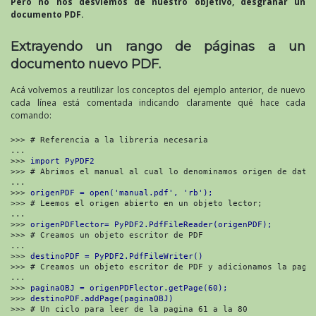
Pero no nos desviemos de nuestro objetivo, desgranar un
documento PDF.
Extrayendo un rango de páginas a un
documento nuevo PDF.
Acá volvemos a reutilizar los conceptos del ejemplo anterior, de nuevo
cada línea está comentada indicando claramente qué hace cada
comando:
>>> # Referencia a la libreria necesaria

... 

>>> 
import PyPDF2
>>> # Abrimos el manual al cual lo denominamos origen de datos
... 

>>> 
origenPDF = open('manual.pdf', 'rb');
>>> # Leemos el origen abierto en un objeto lector;

... 

>>> 
origenPDFlector= PyPDF2.PdfFileReader(origenPDF);
>>> # Creamos un objeto escritor de PDF

... 

>>> 
>>> # Creamos un objeto escritor de PDF y adicionamos la pagin
... 

>>> 
paginaOBJ = origenPDFlector.getPage(60);
>>> 
destinoPDF.addPage(paginaOBJ)
>>> # Un ciclo para leer de la pagina 61 a la 80
