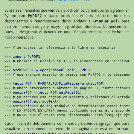
Sobre ese manual es que vamos a practicar los comandos -programa- en
Python con
PyPDF2
y para todos los efectos prácticos nosotros
descargamos y renombramos dicho archivo a «
manual.pdf
» para
escribir menos código y mayor legilbilidad didáctica. Comencemos ,
pues, a desgranar el fichero en una cónsola terminal con Python en
modo interactivo:
>>> # agregamos la referencia a la libreria necesaria

... 

>>> 
import PyPDF2
>>> # abrimos el archivo en si y lo almacenamos en 'archivoPDF
... 

>>> 
archivoPDF = open('manual.pdf', 'rb')
>>> # ese archivo abierto lo leemos con PyPDF2 y lo almacenamo
...

>>> 
lectorPDF = PyPDF2.PdfFileReader(archivoPDF)
>>> # ahora procedemos a obtener la pagina 61, instrucciones e
>>> 
paginaPDF = lectorPDF.getPage(61)
>>> # ya tenemos esa pagina en memoria y aplicamos el metodo d
>>> 
paginaPDF.extractText()
u'2Instrucciones de seguridad\nLea detenidamente estas instruc
>>> # LA PAGINA ES LARGA hemos publicado apenas el inicio de e
... # NOTAD que el texto esta 'formateado' para lenguaje Pyth
Cada línea está debidamente comentada y debemos agregar que para
visualizar correctamente el texto de la página que está en formato