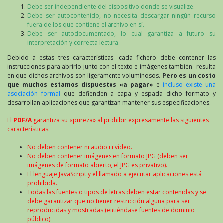
Debe ser independiente del dispositivo donde se visualize.
Debe ser autocontenido, no necesita descargar ningún recurso
fuera de los que contiene el archivo en sí.
Debe ser autodocumentado, lo cual garantiza a futuro su
interpretación y correcta lectura.
Debido a estas tres características -cada fichero debe contener las
instrucciones para abrirlo junto con el texto e imágenes también- resulta
en que dichos archivos son ligeramente voluminosos.
Pero es un costo
que muchos estamos dispuestos «a pagar»
e
incluso existe una
asociación formal
que defienden a capa y espada dicho formato y
desarrollan aplicaciones que garantizan mantener sus especificaciones.
El
PDF/A
garantiza su «pureza» al prohibir expresamente las siguientes
características:
No deben contener ni audio ni vídeo.
No deben contener imágenes en formato JPG (deben ser
imágenes de formato abierto, el JPG es privativo).
El lenguaje JavaScript y el llamado a ejecutar aplicaciones está
prohibida.
Todas las fuentes o tipos de letras deben estar contenidas y se
debe garantizar que no tienen restricción alguna para ser
reproducidas y mostradas (entiéndase fuentes de dominio
público).