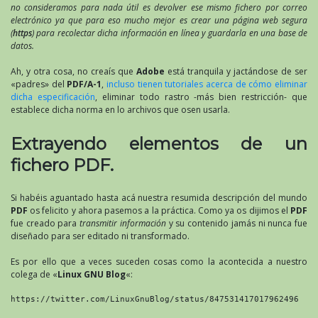
no consideramos para nada útil es devolver ese mismo fichero por correo
electrónico ya que para eso mucho mejor es crear una página web segura
(
https
) para recolectar dicha información en línea y guardarla en una base de
datos.
Ah, y otra cosa, no creaís que
Adobe
está tranquila y jactándose de ser
«padres» del
PDF/A-1
,
incluso tienen tutoriales acerca de cómo eliminar
dicha especificación
, eliminar todo rastro -más bien restricción- que
establece dicha norma en lo archivos que osen usarla.
Extrayendo elementos de un
fichero PDF.
Si habéis aguantado hasta acá nuestra resumida descripción del mundo
PDF
os felicito y ahora pasemos a la práctica. Como ya os dijimos el
PDF
fue creado para
transmitir información
y su contenido jamás ni nunca fue
diseñado para ser editado ni transformado.
Es por ello que a veces suceden cosas como la acontecida a nuestro
colega de «
Linux GNU Blog
«:
https://twitter.com/LinuxGnuBlog/status/847531417017962496
