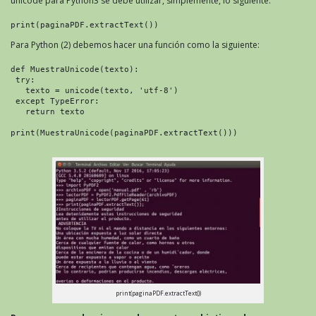
unicode para Python3 se debe utilizar, simplemente, lo siguiente:
print(paginaPDF.extractText())
Para Python (2) debemos hacer una función como la siguiente:
def MuestraUnicode(texto):

 try:

   texto = unicode(texto, 'utf-8')

 except TypeError:

   return texto

print(MuestraUnicode(paginaPDF.extractText()))

print(paginaPDF.extractText())