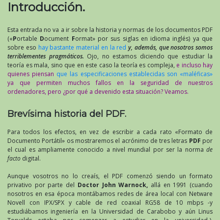
Introducción.
Esta entrada no va a ir sobre la historia y normas de los documentos PDF
(«
P
ortable
D
ocument
F
ormat» por sus siglas en idioma inglés) ya que
sobre eso
hay bastante material en la red
y, además, que nosotros somos
terriblementes pragmáticos.
Ojo, no estamos diciendo que estudiar la
teoría es mala, sino que en este caso la teoría es compleja,
e incluso hay
quienes piensan
que las especificaciones establecidas son «maléficas»
ya que permiten muchos fallos en la seguridad de nuestros
ordenadores, pero ¿por qué a devenido esta situación? Veamos.
Brevísima historia del PDF.
Para todos los efectos, en vez de escribir a cada rato «Formato de
Documento Portátil» os mostraremos el acrónimo de tres letras
PDF
por
el cual es ampliamente conocido a nivel mundial por ser la norma
de
facto
digital.
Aunque vosotros no lo creaís, el PDF comenzó siendo un formato
privativo por parte del
Doctor John Warnock,
allá en 1991 (cuando
nosotros en esa época montábamos redes de área local con Netware
Novell con IPX/SPX y cable de red coaxial RG58 de 10 mbps -y
estudiábamos ingeniería en la Universidad de Carabobo y aún Linus