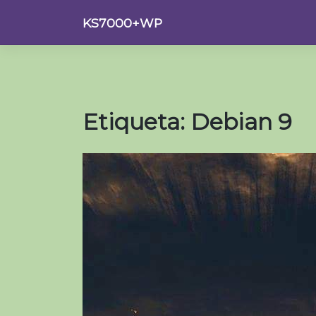
Saltar
KS7000+WP
al
contenido
Etiqueta:
Debian 9