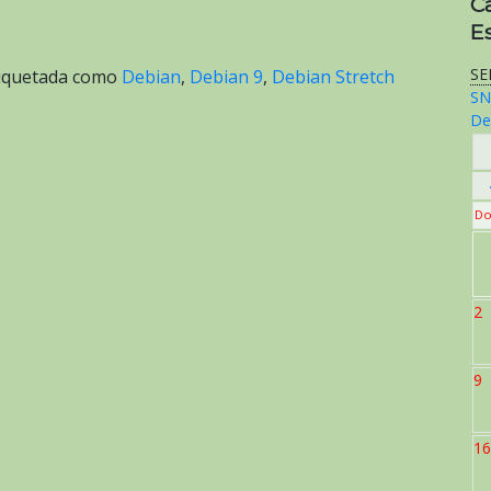
C
E
SE
iquetada como
Debian
,
Debian 9
,
Debian Stretch
SN
De
Do
2
9
16