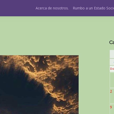
Acerca de nosotros.
Rumbo a un Estado Socio
C
Do
2
9