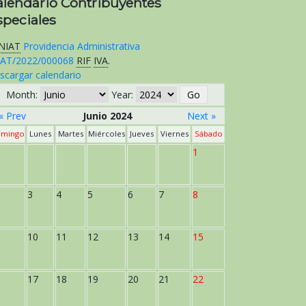
alendario Contribuyentes
speciales
NIAT
Providencia Administrativa
AT/2022/000068
RIF
IVA
.
scargar calendario
Month:
Year:
« Prev
Junio 2024
Next »
mingo
Lunes
Martes
Miércoles
Jueves
Viernes
Sábado
1
3
4
5
6
7
8
10
11
12
13
14
15
17
18
19
20
21
22