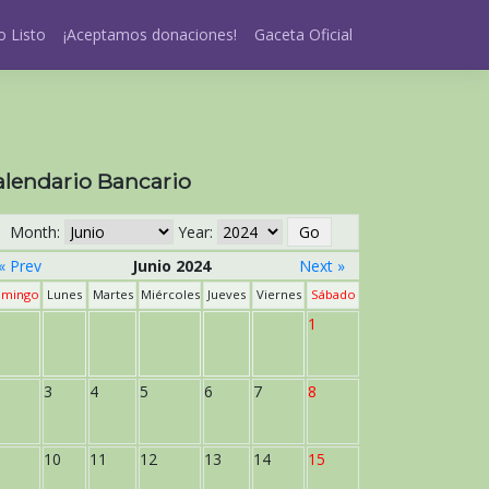
 Listo
¡Aceptamos donaciones!
Gaceta Oficial
alendario Bancario
Month:
Year:
« Prev
Junio 2024
Next »
mingo
Lunes
Martes
Miércoles
Jueves
Viernes
Sábado
1
3
4
5
6
7
8
10
11
12
13
14
15