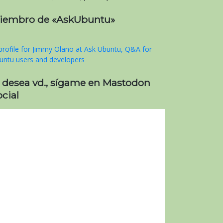
iembro de «AskUbuntu»
i desea vd., sígame en Mastodon
cial