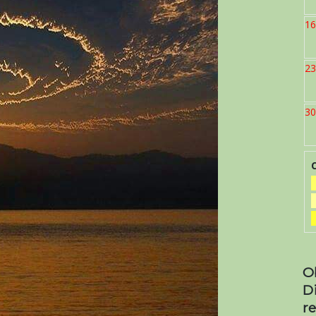
16
23
30
O
D
re