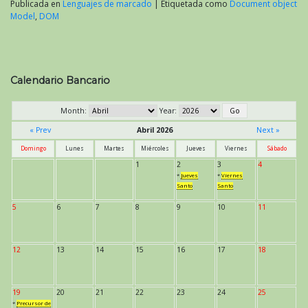
Publicada en
Lenguajes de marcado
|
Etiquetada como
Document object
Model
,
DOM
Calendario Bancario
Month:
Year:
« Prev
Abril 2026
Next »
Domingo
Lunes
Martes
Miércoles
Jueves
Viernes
Sábado
1
2
3
4
*
Jueves
*
Viernes
Santo
Santo
5
6
7
8
9
10
11
12
13
14
15
16
17
18
19
20
21
22
23
24
25
*
Precursor de