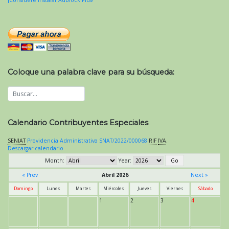
¡Considere instalar Adblock Plus!
Coloque una palabra clave para su búsqueda:
Calendario Contribuyentes Especiales
SENIAT
Providencia Administrativa SNAT/2022/000068
RIF
IVA
.
Descargar calendario
Month:
Year:
« Prev
Abril 2026
Next »
Domingo
Lunes
Martes
Miércoles
Jueves
Viernes
Sábado
1
2
3
4