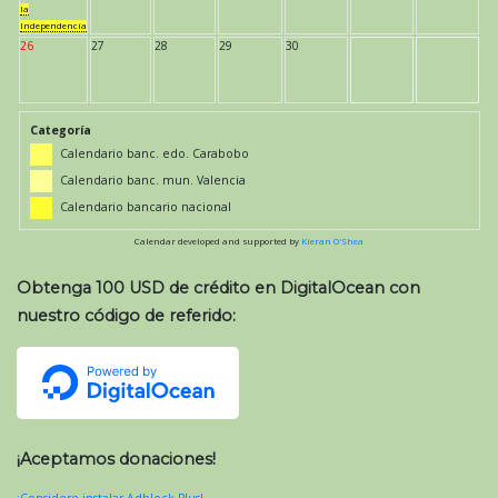
la
Independencia
26
27
28
29
30
Categoría
Calendario banc. edo. Carabobo
Calendario banc. mun. Valencia
Calendario bancario nacional
Calendar developed and supported by
Kieran O'Shea
Obtenga 100 USD de crédito en DigitalOcean con
nuestro código de referido:
¡Aceptamos donaciones!