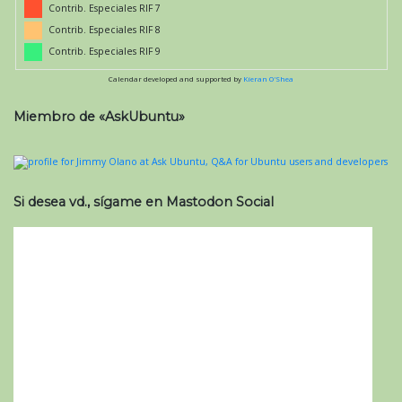
Contrib. Especiales RIF 7
Contrib. Especiales RIF 8
Contrib. Especiales RIF 9
Calendar developed and supported by
Kieran O'Shea
Miembro de «AskUbuntu»
Si desea vd., sígame en Mastodon Social