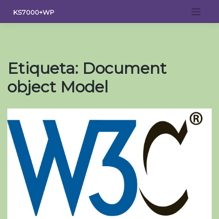
Saltar
KS7000+WP
al
contenido
Etiqueta:
Document
object Model