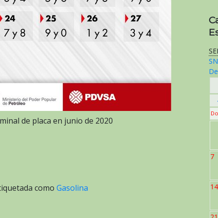
C
E
SE
SN
De
Do
minal de placa en junio de 2020
7
14
tiquetada como
Gasolina
21