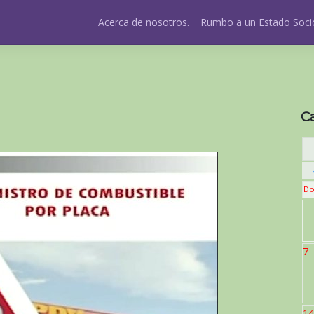
Acerca de nosotros.
Rumbo a un Estado Socio
C
Do
7
14