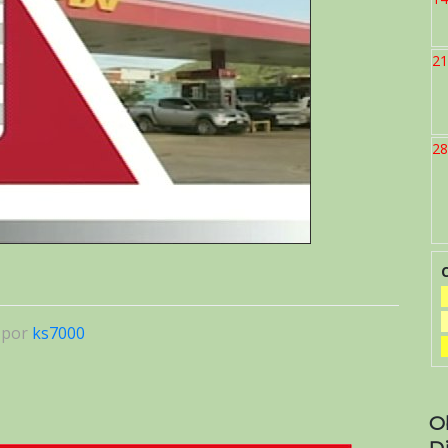
21
28
|
por
ks7000
O
D