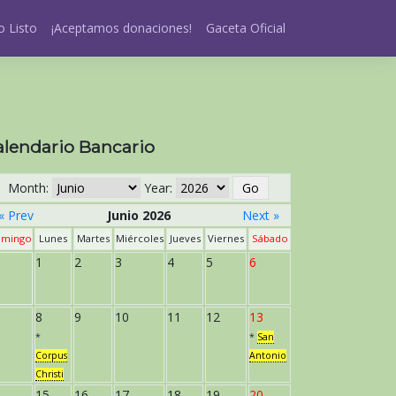
 Listo
¡Aceptamos donaciones!
Gaceta Oficial
alendario Bancario
Month:
Year:
« Prev
Junio 2026
Next »
mingo
Lunes
Martes
Miércoles
Jueves
Viernes
Sábado
1
2
3
4
5
6
8
9
10
11
12
13
*
*
San
Corpus
Antonio
Christi
15
16
17
18
19
20