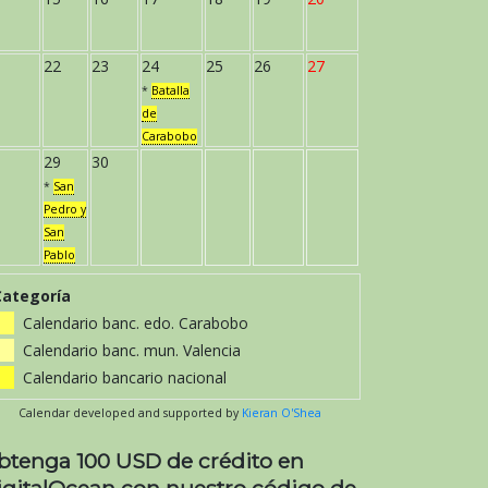
22
23
24
25
26
27
*
Batalla
de
Carabobo
29
30
*
San
Pedro y
San
Pablo
Categoría
Calendario banc. edo. Carabobo
Calendario banc. mun. Valencia
Calendario bancario nacional
Calendar developed and supported by
Kieran O'Shea
btenga 100 USD de crédito en
igitalOcean con nuestro código de