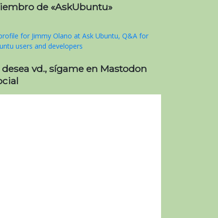
iembro de «AskUbuntu»
i desea vd., sígame en Mastodon
cial