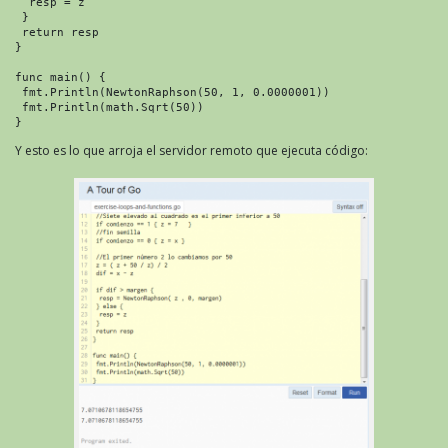
  resp = z

 }

 return resp

}

func main() {

 fmt.Println(NewtonRaphson(50, 1, 0.0000001))

 fmt.Println(math.Sqrt(50))

}
Y esto es lo que arroja el servidor remoto que ejecuta código: