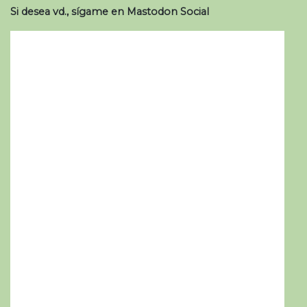
Si desea vd., sígame en Mastodon Social