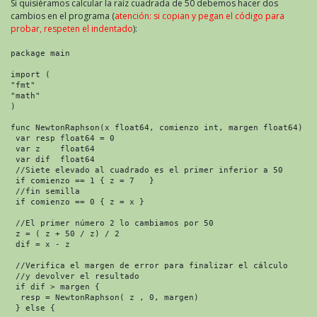
Si quisiéramos calcular la raíz cuadrada de 50 debemos hacer dos
cambios en el programa (
atención: si copian y pegan el código para
probar, respeten el indentado
):
package main

import (

"fmt"

"math"

)

func NewtonRaphson(x float64, comienzo int, margen float64) fl
 var resp float64 = 0

 var z    float64

 var dif  float64

 //Siete elevado al cuadrado es el primer inferior a 50

 if comienzo == 1 { z = 7   }

 //fin semilla

 if comienzo == 0 { z = x }

 //El primer número 2 lo cambiamos por 50

 z = ( z + 50 / z) / 2

 dif = x - z

 //Verifica el margen de error para finalizar el cálculo

 //y devolver el resultado

 if dif > margen {

  resp = NewtonRaphson( z , 0, margen)

 } else {
