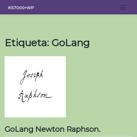
Saltar
KS7000+WP
al
contenido
Etiqueta:
GoLang
GoLang Newton Raphson.