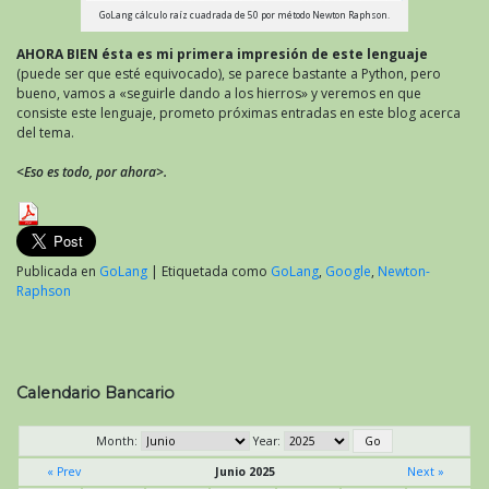
GoLang cálculo raíz cuadrada de 50 por método Newton Raphson.
AHORA BIEN ésta es mi primera impresión de este lenguaje
(puede ser que esté equivocado), se parece bastante a Python, pero
bueno, vamos a «seguirle dando a los hierros» y veremos en que
consiste este lenguaje, prometo próximas entradas en este blog acerca
del tema.
<Eso es todo, por ahora>.
Publicada en
GoLang
|
Etiquetada como
GoLang
,
Google
,
Newton-
Raphson
Calendario Bancario
Month:
Year:
« Prev
Junio 2025
Next »