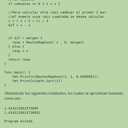
  if comienzo == 0 { z = x }

  //Para calcular otra raíz cambiar el primer 2 por

  //el numero cuya raiz cuadrada se desea calcular    

  z = ( z + 2 / z) / 2

  dif = x - z

  if dif > margen {

    resp = NewtonRaphson( z , 0, margen)

  } else {

    resp = z

  }

  return resp

}

func main() {

    fmt.Println(NewtonRaphson(2, 1, 0.0000001))

    fmt.Println(math.Sqrt(2))

}
Obteniendo los siguientes resultados, los cuales se aproximan bastante,
como ven:
1.414213562373095

1.4142135623730951
