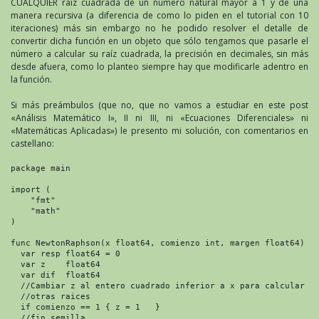
CUALQUIER raíz cuadrada de un número natural mayor a 1 y de una
manera recursiva (a diferencia de como lo piden en el tutorial con 10
iteraciones) más sin embargo no he podido resolver el detalle de
convertir dicha función en un objeto que sólo tengamos que pasarle el
número a calcular su raíz cuadrada, la precisión en decimales, sin más
desde afuera, como lo planteo siempre hay que modificarle adentro en
la función.
Si más preámbulos (que no, que no vamos a estudiar en este post
«Análisis Matemático I», II ni III, ni «Ecuaciones Diferenciales» ni
«Matemáticas Aplicadas») le presento mi solución, con comentarios en
castellano:
package main

import (

    "fmt"

    "math"

)

func NewtonRaphson(x float64, comienzo int, margen float64) fl
  var resp float64 = 0

  var z    float64

  var dif  float64

  //Cambiar z al entero cuadrado inferior a x para calcular

  //otras raices

  if comienzo == 1 { z = 1   }

  //fin semilla
