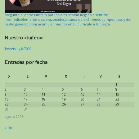
pregunto cuántos Einstein potenciales habrán llegado a sentirse
irremediablemente descorazonados a causa de exámenes competitivos y del
hastío generado por acumular méritos en su currículo a la fuerza.
Nuestro «tuiteo»:
Tweets by ks7000
Entradas por fecha
D
L
M
X
J
V
S
1
2
3
4
5
6
7
8
9
10
11
12
13
14
15
16
17
18
19
20
21
22
23
24
25
26
27
28
29
30
31
agosto 2026
« Dic