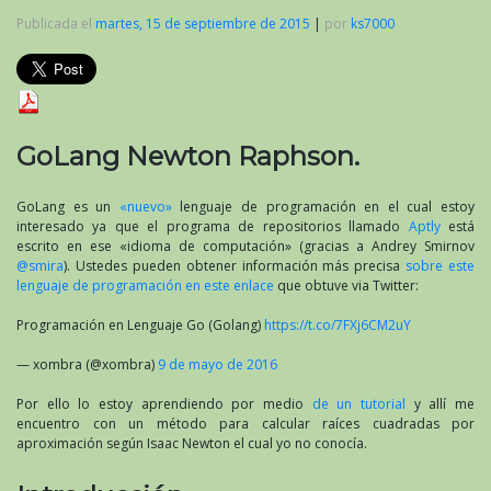
Publicada el
martes, 15 de septiembre de 2015
|
por
ks7000
GoLang Newton Raphson.
GoLang es un
«nuevo»
lenguaje de programación en el cual estoy
interesado ya que el programa de repositorios llamado
Aptly
está
escrito en ese «idioma de computación» (gracias a Andrey Smirnov
@smira
). Ustedes pueden obtener información más precisa
sobre este
lenguaje de programación en este enlace
que obtuve via Twitter:
Programación en Lenguaje Go (Golang)
https://t.co/7FXj6CM2uY
— xombra (@xombra)
9 de mayo de 2016
Por ello lo estoy aprendiendo por medio
de un tutorial
y allí me
encuentro con un método para calcular raíces cuadradas por
aproximación según Isaac Newton el cual yo no conocía.