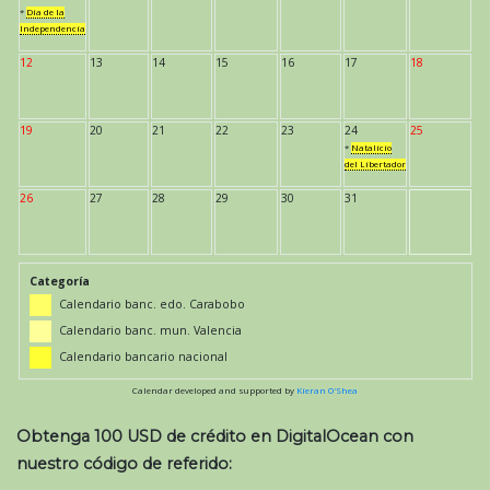
*
Día de la
Independencia
12
13
14
15
16
17
18
19
20
21
22
23
24
25
*
Natalicio
del Libertador
26
27
28
29
30
31
Categoría
Calendario banc. edo. Carabobo
Calendario banc. mun. Valencia
Calendario bancario nacional
Calendar developed and supported by
Kieran O'Shea
Obtenga 100 USD de crédito en DigitalOcean con
nuestro código de referido: