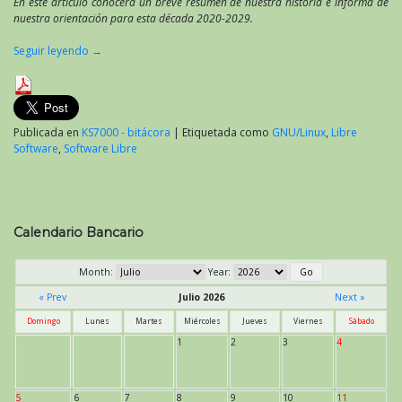
En este artículo conocerá un breve resumen de nuestra historia e informa de
nuestra orientación para esta década 2020-2029.
Seguir leyendo
→
Publicada en
KS7000 - bitácora
|
Etiquetada como
GNU/Linux
,
Libre
Software
,
Software Libre
Calendario Bancario
Month:
Year:
« Prev
Julio 2026
Next »
Domingo
Lunes
Martes
Miércoles
Jueves
Viernes
Sábado
1
2
3
4
5
6
7
8
9
10
11