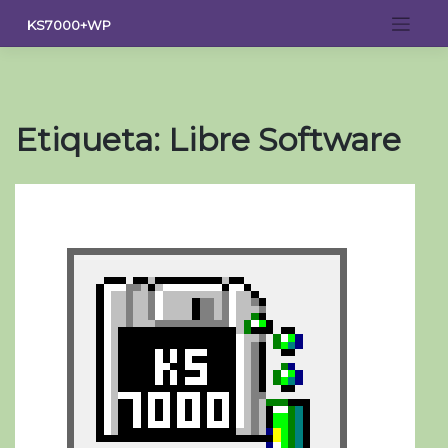
Saltar
KS7000+WP
al
contenido
Etiqueta:
Libre Software