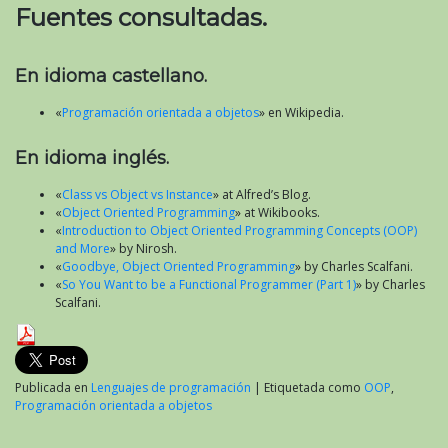
Fuentes consultadas.
En idioma castellano.
«
Programación orientada a objetos
» en Wikipedia.
En idioma inglés.
«
Class vs Object vs Instance
» at Alfred’s Blog.
«
Object Oriented Programming
» at Wikibooks.
«
Introduction to Object Oriented Programming Concepts (OOP)
and More
» by Nirosh.
«
Goodbye, Object Oriented Programming
» by Charles Scalfani.
«
So You Want to be a Functional Programmer (Part 1)
» by Charles
Scalfani.
Publicada en
Lenguajes de programación
|
Etiquetada como
OOP
,
Programación orientada a objetos