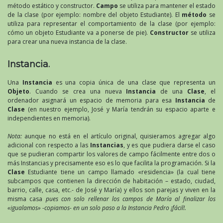
método estático y constructor.
Campo
se utiliza para mantener el estado
de la clase (por ejemplo: nombre del objeto Estudiante). El
método
se
utiliza para representar el comportamiento de la clase (por ejemplo:
cómo un objeto Estudiante va a ponerse de pie).
Constructor
se utiliza
para crear una nueva instancia de la clase.
Instancia.
Una
Instancia
es una copia única de una clase que representa un
Objeto
. Cuando se crea una nueva
Instancia
de una
Clase
, el
ordenador asignará un espacio de memoria para esa
Instancia
de
Clase
(en nuestro ejemplo, José y María tendrán su espacio aparte e
independientes en memoria).
Nota:
aunque no está en el artículo original, quisieramos agregar algo
adicional con respecto a las
Instancias
, y es que pudiera darse el caso
que se pudieran compartir los valores de campo fácilmente entre dos o
más Instancias y precisamente eso es lo que facilita la programación. Si la
Clase
Estudiante tiene un campo llamado «residencia» (la cual tiene
subcampos que contienen la dirección de habitación – estado, ciudad,
barrio, calle, casa, etc.- de José y María) y ellos son parejas y viven en la
misma casa
pues con solo rellenar los campos de María al finalizar los
«igualamos» -copiamos- en un solo paso a la Instancia Pedro ¡fácil!.