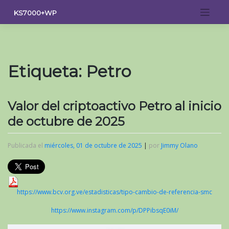
Saltar
KS7000+WP
al
contenido
Etiqueta:
Petro
Valor del criptoactivo Petro al inicio
de octubre de 2025
Publicada el
miércoles, 01 de octubre de 2025
|
por
Jimmy Olano
https://www.bcv.org.ve/estadisticas/tipo-cambio-de-referencia-smc
https://www.instagram.com/p/DPPibsqE0iM/