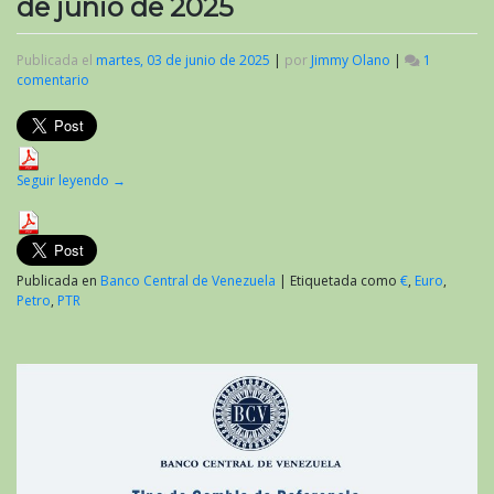
de junio de 2025
Publicada el
martes, 03 de junio de 2025
|
por
Jimmy Olano
|
1
comentario
en
Valor
del
criptoactivo
Petro
al
Seguir leyendo
→
inicio
de
junio
de
2025
Publicada en
Banco Central de Venezuela
|
Etiquetada como
€
,
Euro
,
Petro
,
PTR