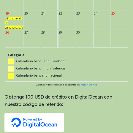
19
20
21
22
23
24
25
*
Precursor de
la
Independencia
26
27
28
29
30
Categoría
Calendario banc. edo. Carabobo
Calendario banc. mun. Valencia
Calendario bancario nacional
Calendar developed and supported by
Kieran O'Shea
Obtenga 100 USD de crédito en DigitalOcean con
nuestro código de referido: