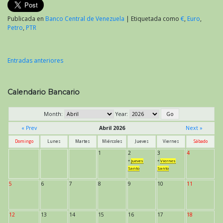
Publicada en
Banco Central de Venezuela
|
Etiquetada como
€
,
Euro
,
Petro
,
PTR
Entradas anteriores
Navegación
de
Calendario Bancario
entradas
Month:
Year:
« Prev
Abril 2026
Next »
Domingo
Lunes
Martes
Miércoles
Jueves
Viernes
Sábado
1
2
3
4
*
Jueves
*
Viernes
Santo
Santo
5
6
7
8
9
10
11
12
13
14
15
16
17
18