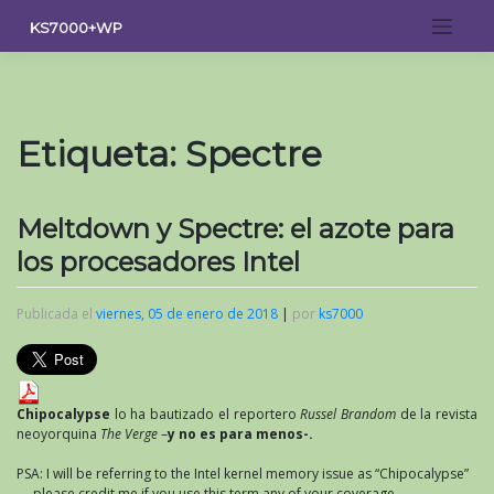
Saltar
KS7000+WP
al
contenido
Etiqueta:
Spectre
Meltdown y Spectre: el azote para
los procesadores Intel
Publicada el
viernes, 05 de enero de 2018
|
por
ks7000
Chipocalypse
lo ha bautizado el reportero
Russel Brandom
de la revista
neoyorquina
The Verge
–
y no es para menos-.
PSA: I will be referring to the Intel kernel memory issue as “Chipocalypse”
— please credit me if you use this term any of your coverage.