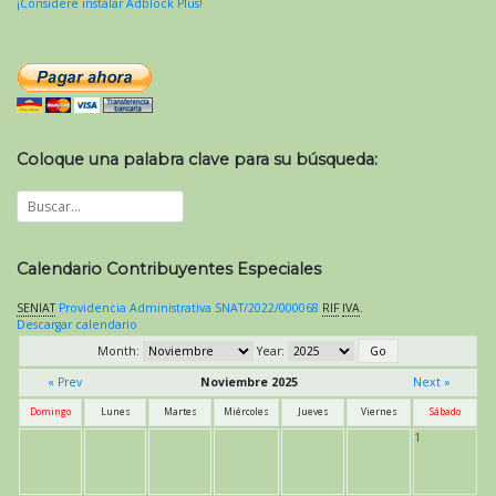
¡Considere instalar Adblock Plus!
Coloque una palabra clave para su búsqueda:
Calendario Contribuyentes Especiales
SENIAT
Providencia Administrativa SNAT/2022/000068
RIF
IVA
.
Descargar calendario
Month:
Year:
« Prev
Noviembre 2025
Next »
Domingo
Lunes
Martes
Miércoles
Jueves
Viernes
Sábado
1