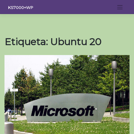
Saltar
KS7000+WP
al
contenido
Etiqueta:
Ubuntu 20