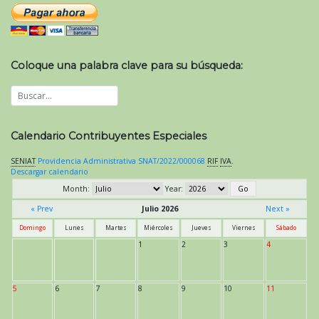
Coloque una palabra clave para su búsqueda:
Calendario Contribuyentes Especiales
SENIAT
Providencia Administrativa SNAT/2022/000068
RIF
IVA
.
Descargar calendario
Month:
Year:
« Prev
Julio 2026
Next »
Domingo
Lunes
Martes
Miércoles
Jueves
Viernes
Sábado
1
2
3
4
5
6
7
8
9
10
11