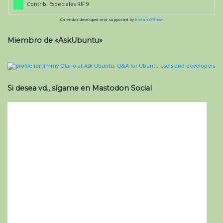
Contrib. Especiales RIF 9
Calendar developed and supported by
Kieran O'Shea
Miembro de «AskUbuntu»
Si desea vd., sígame en Mastodon Social