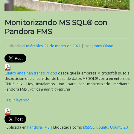
Monitorizando MS SQL® con
Pandora FMS
Publicada el
miércoles, 31 de marzo de 2021
|
por
Jimmy Olano
Cuatro años han transcurridos
desde que la empresa Microsoft® puso a
disposición que el servidor de base de datos MS
SQL
® corra en entornos
GNU/Linux. Hoy instalamos uno para ser monitorizado mediante
Pandora FMS
,
¡Vamos a por la aventura!
Seguir leyendo
→
Publicada en
Pandora FMS
|
Etiquetada como
MSSQL
,
ubuntu
,
Ubuntu 20