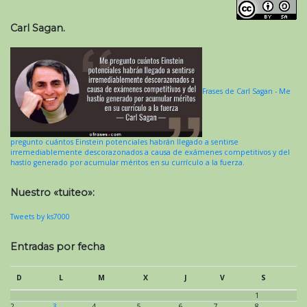
Carl Sagan.
Frases de Carl Sagan - Me
pregunto cuántos Einstein potenciales habrán llegado a sentirse
irremediablemente descorazonados a causa de exámenes competitivos y del
hastío generado por acumular méritos en su currículo a la fuerza.
Nuestro «tuiteo»:
Tweets by ks7000
Entradas por fecha
D
L
M
X
J
V
S
1
2
3
4
5
6
7
8