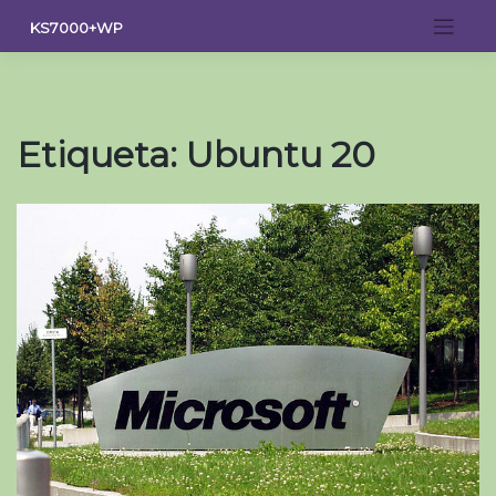
Saltar
KS7000+WP
al
contenido
Etiqueta:
Ubuntu 20