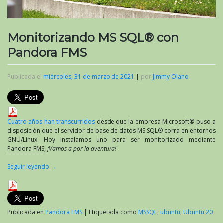
Monitorizando MS SQL® con
Pandora FMS
Publicada el
miércoles, 31 de marzo de 2021
|
por
Jimmy Olano
Cuatro años han transcurridos
desde que la empresa Microsoft® puso a
disposición que el servidor de base de datos MS
SQL
® corra en entornos
GNU/Linux. Hoy instalamos uno para ser monitorizado mediante
Pandora FMS
,
¡Vamos a por la aventura!
Seguir leyendo
→
Publicada en
Pandora FMS
|
Etiquetada como
MSSQL
,
ubuntu
,
Ubuntu 20