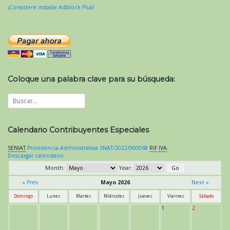
¡Considere instalar Adblock Plus!
Coloque una palabra clave para su búsqueda:
Calendario Contribuyentes Especiales
SENIAT
Providencia Administrativa SNAT/2022/000068
RIF
IVA
.
Descargar calendario
Month:
Year:
« Prev
Mayo 2026
Next »
Domingo
Lunes
Martes
Miércoles
Jueves
Viernes
Sábado
1
2