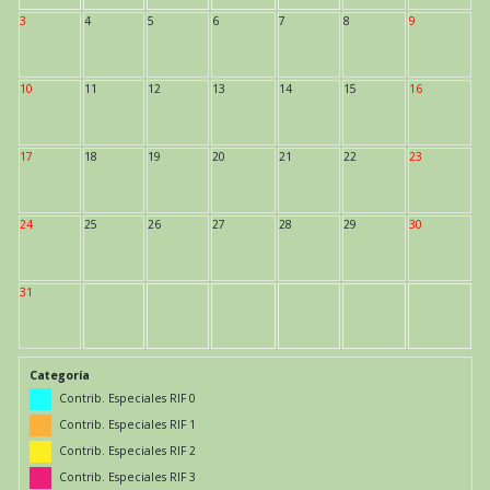
3
4
5
6
7
8
9
10
11
12
13
14
15
16
17
18
19
20
21
22
23
24
25
26
27
28
29
30
31
Categoría
Contrib. Especiales RIF 0
Contrib. Especiales RIF 1
Contrib. Especiales RIF 2
Contrib. Especiales RIF 3