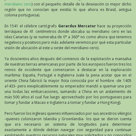
meridiano cero
) con el pequeño detalle de la desviación (o mejor dicho
región que no conocían que existía: lo que ahora es Brasil, antigua
colonia portuguesa).
En 1541 el célebre cartógrafo
Gerardus Mercator
hace su proyección
terráquea de 41 centímetros donde ubicaba su meridiano cero en las
islas Canarias (y se numeraba de 0° a 360° no como ahora que tenemos
negativos y positivos pero más adelante veremos por qué esta particular
visión de ubicación al este u oeste del meridiano cero).
Ya doscientos años después del comienzo de la explotación a mansalva
de nuestras tierras americanas por parte de los europeos fueron tres los
reinos de occidente que comenzaron a destacar en la exploración
marítima: España, Portugal e Inglaterra (vale la pena acotar que en el
oriente China fabricó la mayor flota conocida por el hombre -de 1405
a1433- pero inexplicablemente su emperador mandó a quemar una por
una todas las embarcaciones, sumando a China en un aislamiento de
más 500 años el cual fue luego aprovechado por los portugueses para
tomar y fundar a Macao e Inglaterra a tomar y fundar a Hong Kong).
Pero fueron los ingleses quienes influenciados por sus ancestros vikingos
-quienes colonizaron Islandia y Groenlandia- los que se dieron cuenta
que era necesario un sistema de longitudes para determinar
exactamente a dónde debían navegar con seguridad para continuar
explotando nuestros recursos naturales muy solicitados y no conocidos