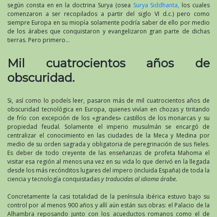
según consta en en la doctrina Surya (osea
Surya Siddhanta,
los cuales
comenzaron a ser recopilados a partir del siglo VI d.c.) pero como
siempre Europa en su miopía solamente podría saber de ello por medio
de los árabes que conquistaron y evangelizaron gran parte de dichas
tierras. Pero primero…
Mil cuatrocientos años de
obscuridad.
Si, así como lo podeís leer, pasaron más de mil cuatrocientos años de
obscuridad tecnológica en Europa, quienes vivían en chozas y tiritando
de frío con excepción de los «grandes» castillos de los monarcas y su
propiedad feudal. Solamente el imperio musulmán se encargó de
centralizar el conocimiento en las ciudades de la Meca y Medina por
medio de su orden sagrada y obligatoria de peregrinación de sus fieles.
Es deber de todo creyente de las enseñanzas de profeta Mahoma el
visitar esa región al menos una vez en su vida lo que derivó en la llegada
desde los más recónditos lugares del impero (incluida España) de toda la
ciencia y tecnología conquistadas
y traducidas al idioma árabe.
Concretamente la casi totalidad de la península ibérica estuvo bajo su
control por al menos 900 años y allí aún están sus obras: el Palacio de la
Alhambra reposando junto con los acueductos romanos como el de