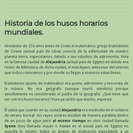
Historia de los husos horarios
mundiales.
Alrededor de 250 años antes de Cristo el matemático griego Eratóstenes
de Cirene (actual país de Libia) conocía de la esfericidad de nuestro
planeta tierra, especulamos debido a sus estudios de astronomía. Vivía
en la famosa ciudad de
Alejandría
(actual país de Egipto) en donde era
rector de Biblioteca de dicha ciudad, el más lejano antecesor del internet
que todos conocemos y por donde os llegan a vosotros estas líneas.
Eratóstenes aparte de matemático era poeta, astrónomo y teoricista de
la música. No era geógrafo (aunque murió siéndolo) porque
sencillamente es considerado el padre de la geografía. ¿Qué tiene que
ver con los husos horarios? Pues ya veréis que mucho, esperad.
Él sabía que cuando en su ciudad
Alejandría
era mediodía en el solsticio
de verano boreal los rayos solares incidían de manera paralela dentro
de un pozo de agua pero
al mismo tiempo
en otra ciudad llamada
Syene
(hoy llamada Asuán o Aswan en el actual país de Egipto) no
sucedía lo mismo: había un ángulo de inclinación equivalente a un