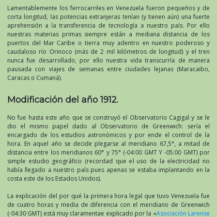
Lamentablemente los ferrocarriles en Venezuela fueron pequeños y de
corta longitud, las potencias extranjeras tenían (y tienen aún) una fuerte
aprehensión a la transferencia de tecnología a nuestro país. Por ello
nuestras materias primas siempre están a mediana distancia de los
puertos del Mar Caribe o tierra muy adentro en nuestro poderoso y
caudaloso río Orinoco (más de 2 mil kilómetros de longitud) y el tren
nunca fue desarrollado, por ello nuestra vida transcurría de manera
pausada con viajes de semanas entre ciudades lejanas (Maracaibo,
Caracas o Cumaná).
Modificación del año 1912.
No fue hasta este año que se construyó el Observatorio Cagigal y se le
dio el mismo papel dado al Observatorio de Greenwich: sería el
encargado de los estudios astronómicos y por ende el control de la
hora. En aquel año se decide plegarse al meridiano 67,5°, a mitad de
distancia entre los meridianos 60° y 75° (-04:00 GMT Y -05:00 GMT) por
simple estudio geográfico (recordad que el uso de la electricidad no
había llegado a nuestro país pues apenas se estaba implantando en la
costa este de los Estados Unidos).
La explicación del por qué la primera hora legal que tuvo Venezuela fue
de cuatro horas y media de diferencia con el meridiano de Greenwich
(-04:30 GMT) está muy claramentae explicado por la «
Asociación Larense