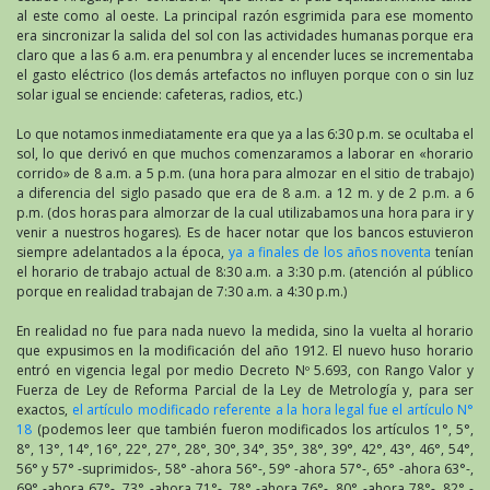
al este como al oeste. La principal razón esgrimida para ese momento
era sincronizar la salida del sol con las actividades humanas porque era
claro que a las 6 a.m. era penumbra y al encender luces se incrementaba
el gasto eléctrico (los demás artefactos no influyen porque con o sin luz
solar igual se enciende: cafeteras, radios, etc.)
Lo que notamos inmediatamente era que ya a las 6:30 p.m. se ocultaba el
sol, lo que derivó en que muchos comenzaramos a laborar en «horario
corrido» de 8 a.m. a 5 p.m. (una hora para almozar en el sitio de trabajo)
a diferencia del siglo pasado que era de 8 a.m. a 12 m. y de 2 p.m. a 6
p.m. (dos horas para almorzar de la cual utilizabamos una hora para ir y
venir a nuestros hogares). Es de hacer notar que los bancos estuvieron
siempre adelantados a la época,
ya a finales de los años noventa
tenían
el horario de trabajo actual de 8:30 a.m. a 3:30 p.m. (atención al público
porque en realidad trabajan de 7:30 a.m. a 4:30 p.m.)
En realidad no fue para nada nuevo la medida, sino la vuelta al horario
que expusimos en la modificación del año 1912. El nuevo huso horario
entró en vigencia legal por medio Decreto Nº 5.693, con Rango Valor y
Fuerza de Ley de Reforma Parcial de la Ley de Metrología y, para ser
exactos,
el artículo modificado referente a la hora legal fue el artículo N°
18
(podemos leer que también fueron modificados los artículos 1°, 5°,
8°, 13°, 14°, 16°, 22°, 27°, 28°, 30°, 34°, 35°, 38°, 39°, 42°, 43°, 46°, 54°,
56° y 57° -suprimidos-, 58° -ahora 56°-, 59° -ahora 57°-, 65° -ahora 63°-,
69° -ahora 67°-, 73° -ahora 71°-, 78° -ahora 76°-, 80° -ahora 78°-, 82° -