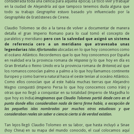
considerada toda una ciencia para aquella época). Le tocó vivir y trabajar
en la ciudad de Alejandría así que tampoco tenemos duda alguna que
todo su trabajo
Geographia
estuvo basado y/o influenciado por la
Geographika
de Eratóstenes de Cirene.
Claudio Tolomeo se dio a la tarea de volver a documentar de manera
detalla el gran Imperio Romano para lo cual tomó el concepto de
paralelos y meridiano
pero con la salvedad que asignó un sistema
de referencia cero a un meridiano que atravesaba unas
legendarias
Islas Afortunadas
ubicadas en lo que hoy conocemos como
el océano Atlántico. Recordemos que lo que hoy conocemos por España
en realidad era la provincia romana de
Hispania
(y lo que hoy en día es
Gran Bretaña o Reino Unido era la provincia romana de
Britania
) así que
los romanos conocían palmo a palmo a lo que hoy llamamos continente
Europeo y como barrera natural hacia el oeste tenían al oceáno Atlántico.
Como ellos conocían que al este había muchas tierras que Alejandro
Magno conquistó (Imperio Persa lo que hoy conocemos como Irán) y
otras que no llegó a conquistar en su totalidad (Imperio de Magadha lo
que hoy es India)
imaginamos que Claudio Tolomeo partió desde cero en el
punto donde ellos consideraban nada de tierra firme había, a excepción de
las pequeñas islas nombradas por muchos otros estudiosos y que
consideraban reales sin saber a ciencia cierta si de verdad existían.
Tan lejos llegó Claudio Tolomeo en su labor, que hasta incluyó a Sinae
(hoy China) en su mapa del mundo conocido, el cual colocamos aquí