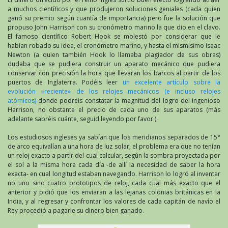
a muchos científicos y que produjeron soluciones geniales (cada quien
ganó su premio según cuantía de importancia) pero fue la solución que
propuso John Harrison con su cronómetro marino la que dio en el clavo.
El famoso científico Robert Hook se molestó por considerar que le
habían robado su idea, el cronómetro marino, y hasta el mismísimo Isaac
Newton (a quien también Hook lo llamaba plagiador de sus obras)
dudaba que se pudiera construir un aparato mecánico que pudiera
conservar con precisión la hora que llevaran los barcos al partir de los
puertos de Inglaterra. Podéis leer
un excelente artículo sobre la
evolución «reciente» de los relojes mecánicos (e incluso relojes
atómicos)
donde podréis constatar la magnitud del logro del ingenioso
Harrison, no obstante el precio de cada uno de sus aparatos (más
adelante sabréis cuánte, seguid leyendo por favor.)
Los estudiosos ingleses ya sabían que los meridianos separados de 15°
de arco equivalían a una hora de luz solar, el problema era que no tenían
un reloj exacto a partir del cual calcular, según la sombra proyectada por
el sol a la misma hora cada día -de allí la necesidad de saber la hora
exacta- en cual longitud estaban navegando. Harrison lo logró al inventar
no uno sino cuatro prototipos de reloj, cada cual más exacto que el
anterior y pidió que los enviaran a las lejanas colonias británicas en la
India, y al regresar y confrontar los valores de cada capitán de navío el
Rey procedió a pagarle su dinero bien ganado.