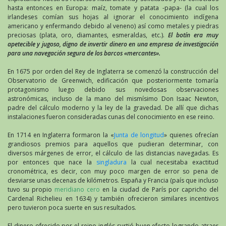
hasta entonces en Europa: maíz, tomate y patata -papa- (la cual los
irlandeses comían sus hojas al ignorar el conocimiento indígena
americano y enfermando debido al veneno) así como metales y piedras
preciosas (plata, oro, diamantes, esmeraldas, etc.).
El botín era muy
apetecible y jugoso, digno de invertir dinero en una empresa de investigación
para una navegación segura de los barcos «mercantes».
En 1675 por orden del Rey de Inglaterra se comenzó la construcción del
Observatorio de Greenwich, edificación que posteriormente tomaría
protagonismo luego debido sus novedosas observaciones
astronómicas, incluso de la mano del mismísimo Don Isaac Newton,
padre del cálculo moderno y la ley de la gravedad. De allí que dichas
instalaciones fueron consideradas cunas del conocimiento en ese reino.
En 1714 en Inglaterra formaron la «
Junta de longitud
» quienes ofrecían
grandiosos premios para aquellos que pudieran determinar, con
diversos márgenes de error, el cálculo de las distancias navegadas. Es
por entonces que nace la
singladura
la cual necesitaba exactitud
cronométrica, es decir, con muy poco margen de error so pena de
desviarse unas decenas de kilómetros. España y Francia (país que incluso
tuvo su propio
meridiano cero
en la ciudad de París por capricho del
Cardenal Richelieu en 1634) y también ofrecieron similares incentivos
pero tuvieron poca suerte en sus resultados.
El dinero ofrecido por el reino inglés surtió buen efecto logrando atraer