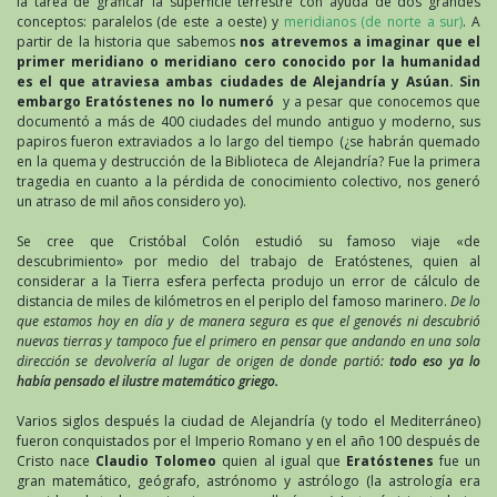
la tarea de graficar la superficie terrestre con ayuda de dos grandes
conceptos: paralelos (de este a oeste) y
meridianos (de norte a sur)
. A
partir de la historia que sabemos
nos atrevemos a imaginar que el
primer meridiano o meridiano cero conocido por la humanidad
es el que atraviesa ambas ciudades de Alejandría y Asúan. Sin
embargo Eratóstenes no lo numeró
y a pesar que conocemos que
documentó a más de 400 ciudades del mundo antiguo y moderno, sus
papiros fueron extraviados a lo largo del tiempo (¿se habrán quemado
en la quema y destrucción de la Biblioteca de Alejandría? Fue la primera
tragedia en cuanto a la pérdida de conocimiento colectivo, nos generó
un atraso de mil años considero yo).
Se cree que Cristóbal Colón estudió su famoso viaje «de
descubrimiento» por medio del trabajo de Eratóstenes, quien al
considerar a la Tierra esfera perfecta produjo un error de cálculo de
distancia de miles de kilómetros en el periplo del famoso marinero.
De lo
que estamos hoy en día y de manera segura es que el genovés ni descubrió
nuevas tierras y tampoco fue el primero en pensar que andando en una sola
dirección se devolvería al lugar de origen de donde partió:
todo eso ya lo
había pensado el ilustre matemático griego.
Varios siglos después la ciudad de Alejandría (y todo el Mediterráneo)
fueron conquistados por el Imperio Romano y en el año 100 después de
Cristo nace
Claudio Tolomeo
quien al igual que
Eratóstenes
fue un
gran matemático, geógrafo, astrónomo y astrólogo (la astrología era