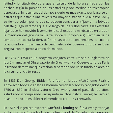
latitud y longitud) debido a que el cálculo de la hora se hacía por las
noches según la posición de las estrellas y por medios de telescopios
especiales. En resúmen, del tiempo sidério es más exacto por basarse en
estrellas que están a una muchísima mayor distancia que nuestro Sol -y
su tiempo solar- por lo que se pueden considerar «fijas» en la bóveda
celeste (luego veremos que a lo largo de los siglos hasta esas estrellas
lejanas se han movido levemente lo cual ocasiona minúsculos errores en
la medición del giro de la Tierra sobre su propio eje). También se ha
tomado en cuenta la derivación de las placas continentales, lo cual ha
ocasionado el movimiento de centímetros del observatorio de su lugar
original con respecto al resto del mundo.
De 1784 a 1790 en un proyecto conjunto entre Francia e Inglaterra se
logró triangular el Observatorio de Greenwich y el Observatorio de París
logrando determinar que estaban separados por un segundo de arco de
la circunferencia terrestre.
En 1835 Don George Biddell Airy fue nombrado «Astrónomo Real» y
aprovechó todos los datos astronómicos observados y recogidos desde
1750 a 1830 en el observatorio Greenwich y con el paso de los años,
estudiando y compilando (incluyendo muchos datos lunares) le llevó en
al año de 1851 a establecer el meridiano cero de Greenwich.
En 1876 el ingeniero escocés
Sanford Fleming
se fue a vivir y trabajar
en la construcción de las líneas de ferrocarril de Canadá, país conocido