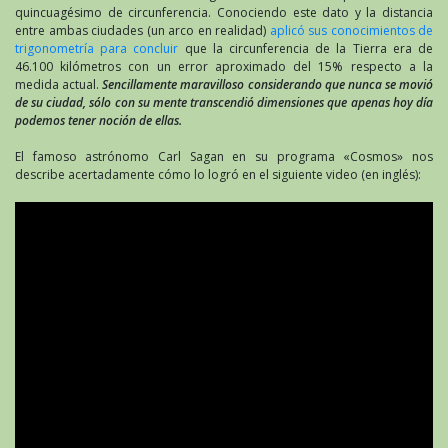
quincuagésimo de circunferencia. Conociendo este dato y la distancia
entre ambas ciudades (un arco en realidad)
aplicó sus conocimientos de
trigonometría para concluir
que la circunferencia de la Tierra era de
46.100 kilómetros con un error aproximado del 15% respecto a la
medida actual.
Sencillamente maravilloso considerando que nunca se movió
de su ciudad, sólo con su mente transcendió dimensiones que apenas hoy día
podemos tener noción de ellas.
El famoso astrónomo Carl Sagan en su programa «Cosmos» nos
describe acertadamente cómo lo logró en el siguiente video (en inglés):