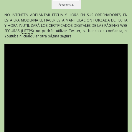
Advertencia.
NO INTENTEN ADELANTAR FECHA Y HORA EN SUS ORDENADORES, EN
ESTA ERA MODERNA EL HACER ESTA MANIPULACIÓN FORZADA DE FECHA
Y HORA INUTILIZARÁ LOS CERTIFICADOS DIGITALES DE LAS PÁGINAS WEB
SEGURAS (
HTTPS
): no podrán utilizar Twitter, su banco de confianza, ni
Youtube ni cualquier otra página segura.