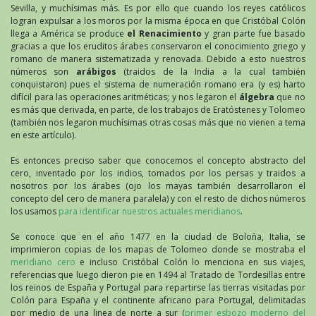
Sevilla, y muchísimas más. Es por ello que cuando los reyes católicos
logran expulsar a los moros por la misma época en que Cristóbal Colón
llega a América se produce
el Renacimiento
y gran parte fue basado
gracias a que los eruditos árabes conservaron el conocimiento griego y
romano de manera sistematizada y renovada. Debido a esto nuestros
números son
arábigos
(traidos de la India a la cual también
conquistaron) pues el sistema de numeración romano era (y es) harto
difícil para las operaciones aritméticas; y nos legaron el
álgebra
que no
es más que derivada, en parte, de los trabajos de Eratóstenes y Tolomeo
(también nos legaron muchísimas otras cosas más que no vienen a tema
en este artículo).
Es entonces preciso saber que conocemos el concepto abstracto del
cero, inventado por los indios, tomados por los persas y traidos a
nosotros por los árabes (ojo los mayas también desarrollaron el
concepto del cero de manera paralela) y con el resto de dichos números
los usamos
para identificar nuestros actuales meridianos
.
Se conoce que en el año 1477 en la ciudad de Boloña, Italia, se
imprimieron copias de los mapas de Tolomeo donde se mostraba el
meridiano cero
e incluso Cristóbal Colón lo menciona en sus viajes,
referencias que luego dieron pie en 1494 al Tratado de Tordesillas entre
los reinos de España y Portugal para repartirse las tierras visitadas por
Colón para España y el continente africano para Portugal, delimitadas
por medio de una linea de norte a sur (
primer esbozo moderno del