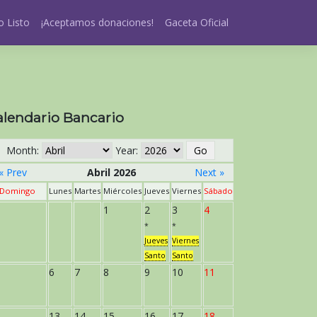
 Listo
¡Aceptamos donaciones!
Gaceta Oficial
alendario Bancario
Month:
Year:
« Prev
Abril 2026
Next »
Domingo
Lunes
Martes
Miércoles
Jueves
Viernes
Sábado
1
2
3
4
*
*
Jueves
Viernes
Santo
Santo
6
7
8
9
10
11
13
14
15
16
17
18