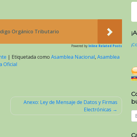
digo Orgánico Tributario
¡
¡Co
Powered by
Inline Related Posts
nte
|
Etiquetada como
Asamblea Nacional
,
Asamblea
 Oficial
C
b
Anexo: Ley de Mensaje de Datos y Firmas
Electrónicas
C