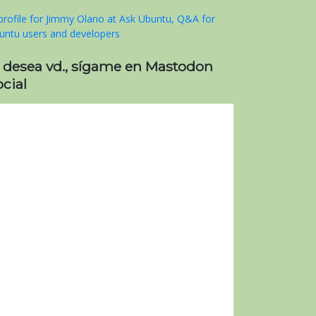
i desea vd., sígame en Mastodon
cial