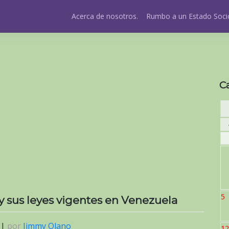
Acerca de nosotros.
Rumbo a un Estado Socio
C
5
y sus leyes vigentes en Venezuela
|
por
Jimmy Olano
12