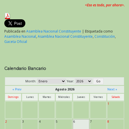
<Eso es todo, por ahora>.
Publicada en
Asamblea Nacional Constituyente
|
Etiquetada como
Asamblea Nacional
,
Asamblea Nacional Constituyente
,
Constitución
,
Gaceta Oficial
Calendario Bancario
Month:
Year:
« Prev
Agosto 2026
Next »
Domingo
Lunes
Martes
Miércoles
Jueves
Viernes
Sábado
1
2
3
4
5
6
7
8