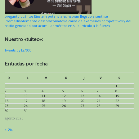
pregunto cuántos Einstein potenciales habrán llegado a sentirse
irremediablemente descorazonados a causa de exámenes competitivos y del
hastío generado por acumular méritos en su currículo a la fuerza.
Nuestro «tuiteo»:
Tweets by ks7000
Entradas por fecha
D
L
M
X
J
V
S
1
2
3
4
5
6
7
8
9
10
11
12
13
14
15
16
17
18
19
20
21
22
23
24
25
26
27
28
29
30
31
agosto 2026
« Dic