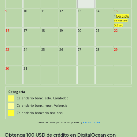
9
10
11
12
13
14
15
*
Ascensión
de Nuestra
Señora
16
17
18
19
20
21
22
23
24
25
26
27
28
29
30
31
Categoría
Calendario banc. edo. Carabobo
Calendario banc. mun. Valencia
Calendario bancario nacional
Calendar developed and supported by
Kieran O'Shea
Obtenga 100 USD de crédito en DigitalOcean con