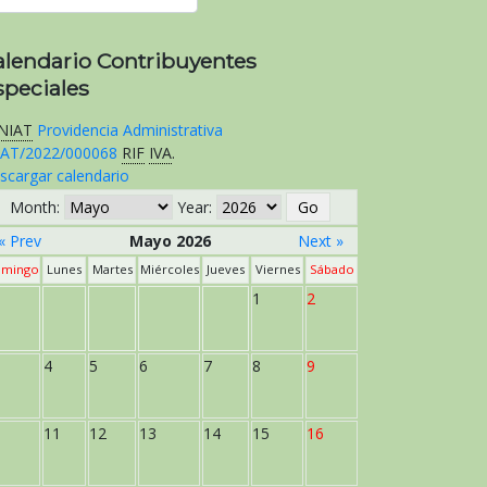
alendario Contribuyentes
speciales
NIAT
Providencia Administrativa
AT/2022/000068
RIF
IVA
.
scargar calendario
Month:
Year:
« Prev
Mayo 2026
Next »
mingo
Lunes
Martes
Miércoles
Jueves
Viernes
Sábado
1
2
4
5
6
7
8
9
11
12
13
14
15
16