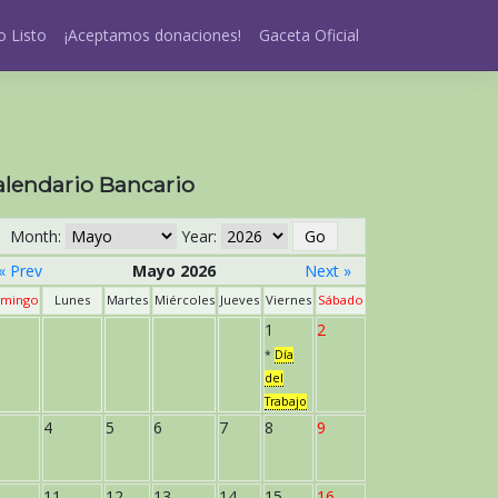
 Listo
¡Aceptamos donaciones!
Gaceta Oficial
alendario Bancario
Month:
Year:
« Prev
Mayo 2026
Next »
mingo
Lunes
Martes
Miércoles
Jueves
Viernes
Sábado
1
2
*
Día
del
Trabajo
4
5
6
7
8
9
11
12
13
14
15
16