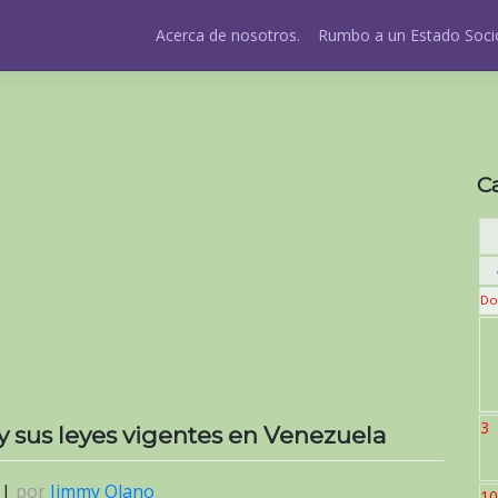
Acerca de nosotros.
Rumbo a un Estado Socio
C
Do
3
y sus leyes vigentes en Venezuela
|
por
Jimmy Olano
10