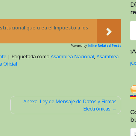
D
re
titucional que crea el Impuesto a los
Powered by
Inline Related Posts
¡
nte
|
Etiquetada como
Asamblea Nacional
,
Asamblea
¡Co
 Oficial
Anexo: Ley de Mensaje de Datos y Firmas
Electrónicas
C
b