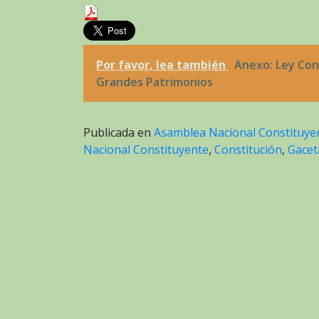
Por favor, lea también
Anexo: Ley Cons
Grandes Patrimonios
Publicada en
Asamblea Nacional Constituye
Nacional Constituyente
,
Constitución
,
Gaceta
Navegación
de
entradas