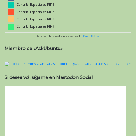
Contrib. Especiales RIF 6
Contrib. Especiales RIF 7
Contrib. Especiales RIF 8
Contrib. Especiales RIF 9
Calendar developed and supported by
Kieran O'Shea
Miembro de «AskUbuntu»
Si desea vd., sígame en Mastodon Social