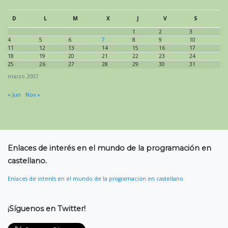
D
L
M
X
J
V
S
1
2
3
4
5
6
7
8
9
10
11
12
13
14
15
16
17
18
19
20
21
22
23
24
25
26
27
28
29
30
31
marzo 2007
« Jun
Nov »
Enlaces de interés en el mundo de la programación en
castellano.
Enlaces de interés en el mundo de la programación en castellano.
¡Síguenos en Twitter!