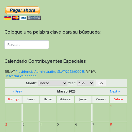
Coloque una palabra clave para su búsqueda:
Calendario Contribuyentes Especiales
SENIAT
Providencia Administrativa SNAT/2022/000068
RIF
IVA
.
Descargar calendario
Month:
Year:
« Prev
Marzo 2025
Next »
Domingo
Lunes
Martes
Miércoles
Jueves
Viernes
Sábado
1
2
3
4
5
6
7
8