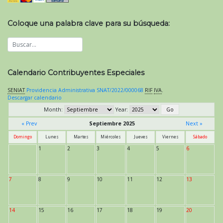
Coloque una palabra clave para su búsqueda:
Calendario Contribuyentes Especiales
SENIAT
Providencia Administrativa SNAT/2022/000068
RIF
IVA
.
Descargar calendario
Month:
Year:
« Prev
Septiembre 2025
Next »
Domingo
Lunes
Martes
Miércoles
Jueves
Viernes
Sábado
1
2
3
4
5
6
7
8
9
10
11
12
13
14
15
16
17
18
19
20