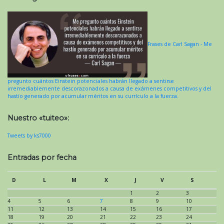
Frases de Carl Sagan - Me
pregunto cuántos Einstein potenciales habrán llegado a sentirse
irremediablemente descorazonados a causa de exámenes competitivos y del
hastío generado por acumular méritos en su currículo a la fuerza.
Nuestro «tuiteo»:
Tweets by ks7000
Entradas por fecha
D
L
M
X
J
V
S
1
2
3
4
5
6
7
8
9
10
11
12
13
14
15
16
17
18
19
20
21
22
23
24