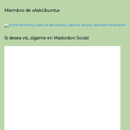
Miembro de «AskUbuntu»
Si desea vd., sígame en Mastodon Social