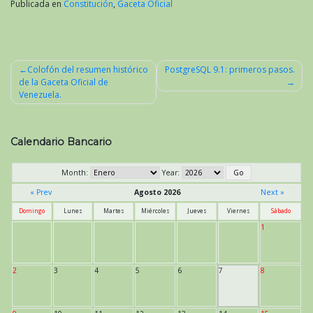
Publicada en
Constitución
,
Gaceta Oficial
Colofón del resumen histórico
PostgreSQL 9.1: primeros pasos.
de la Gaceta Oficial de
Navegación
Venezuela.
de
entradas
Calendario Bancario
Month:
Year:
« Prev
Agosto 2026
Next »
Domingo
Lunes
Martes
Miércoles
Jueves
Viernes
Sábado
1
2
3
4
5
6
7
8