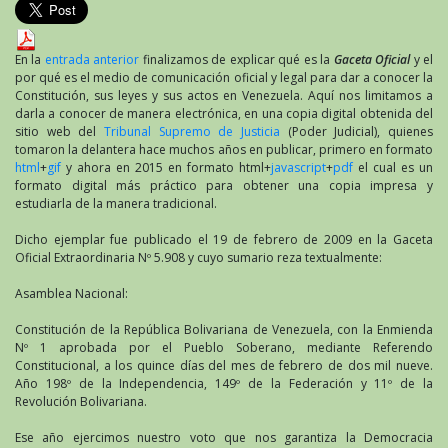
En la
entrada anterior
finalizamos de explicar qué es la
Gaceta Oficial
y el
por qué es el medio de comunicación oficial y legal para dar a conocer la
Constitución, sus leyes y sus actos en Venezuela. Aquí nos limitamos a
darla a conocer de manera electrónica, en una copia digital obtenida del
sitio web del
Tribunal Supremo de Justicia
(Poder Judicial), quienes
tomaron la delantera hace muchos años en publicar, primero en formato
html
+
gif
y ahora en 2015 en formato html+
javascript
+
pdf
el cual es un
formato digital más práctico para obtener una copia impresa y
estudiarla de la manera tradicional.
Dicho ejemplar fue publicado el 19 de febrero de 2009 en la Gaceta
Oficial Extraordinaria Nº 5.908 y cuyo sumario reza textualmente:
Asamblea Nacional:
Constitución de la República Bolivariana de Venezuela, con la Enmienda
Nº 1 aprobada por el Pueblo Soberano, mediante Referendo
Constitucional, a los quince días del mes de febrero de dos mil nueve.
Año 198º de la Independencia, 149º de la Federación y 11º de la
Revolución Bolivariana.
Ese año ejercimos nuestro voto que nos garantiza la Democracia