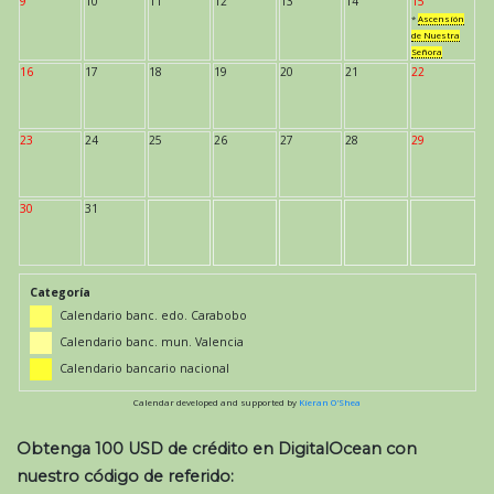
9
10
11
12
13
14
15
*
Ascensión
de Nuestra
Señora
16
17
18
19
20
21
22
23
24
25
26
27
28
29
30
31
Categoría
Calendario banc. edo. Carabobo
Calendario banc. mun. Valencia
Calendario bancario nacional
Calendar developed and supported by
Kieran O'Shea
Obtenga 100 USD de crédito en DigitalOcean con
nuestro código de referido: