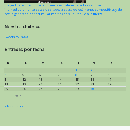
pregunto cuántos Einstein potenciales habrán llegado a sentirse
irremediablemente descorazonados a causa de exámenes competitivos y del
hastío generado por acumular méritos en su currículo a la fuerza.
Nuestro «tuiteo»:
Tweets by ks7000
Entradas por fecha
D
L
M
X
J
V
S
1
2
3
4
5
6
7
8
9
10
11
12
13
14
15
16
17
18
19
20
21
22
23
24
25
26
27
28
29
30
31
enero 2015
« Nov
Feb »