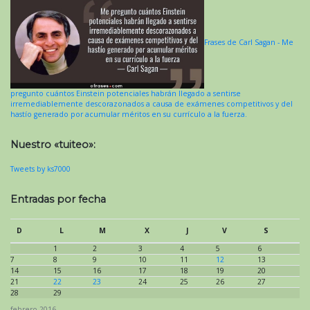
Frases de Carl Sagan - Me
pregunto cuántos Einstein potenciales habrán llegado a sentirse
irremediablemente descorazonados a causa de exámenes competitivos y del
hastío generado por acumular méritos en su currículo a la fuerza.
Nuestro «tuiteo»:
Tweets by ks7000
Entradas por fecha
D
L
M
X
J
V
S
1
2
3
4
5
6
7
8
9
10
11
12
13
14
15
16
17
18
19
20
21
22
23
24
25
26
27
28
29
febrero 2016