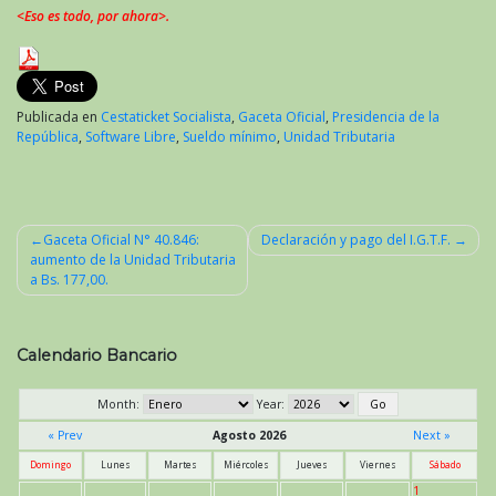
<Eso es todo, por ahora>.
Publicada en
Cestaticket Socialista
,
Gaceta Oficial
,
Presidencia de la
República
,
Software Libre
,
Sueldo mínimo
,
Unidad Tributaria
Gaceta Oficial N° 40.846:
Declaración y pago del I.G.T.F.
aumento de la Unidad Tributaria
Navegación
a Bs. 177,00.
de
entradas
Calendario Bancario
Month:
Year:
« Prev
Agosto 2026
Next »
Domingo
Lunes
Martes
Miércoles
Jueves
Viernes
Sábado
1