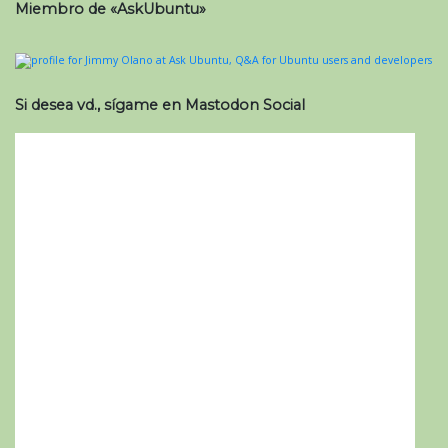
Miembro de «AskUbuntu»
Si desea vd., sígame en Mastodon Social