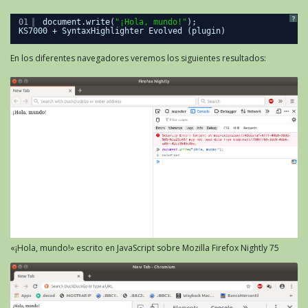
?
01
document.write(
"¡Hola, mundo!"
);
KS7000 + SyntaxHighlighter Evolved (plugin)
En los diferentes navegadores veremos los siguientes resultados:
«¡Hola, mundo!» escrito en JavaScript sobre Mozilla Firefox Nightly 75