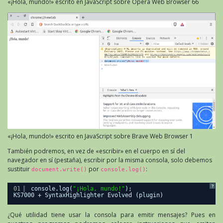
«¡Hola, mundo!» escrito en JavaScript sobre Opera Web Browser 66
«¡Hola, mundo!» escrito en JavaScript sobre Brave Web Browser 1
También podremos, en vez de «escribir» en el cuerpo en sí del
navegador en sí (pestaña), escribir por la misma consola, solo debemos
sustituir
por
:
document.write()
console.log()
?
01
console.log(
"¡Hola, mundo!"
);
KS7000 + SyntaxHighlighter Evolved (plugin)
¿Qué utilidad tiene usar la consola para emitir mensajes? Pues en