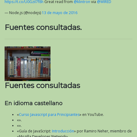
https://t.co/U0GziI7f8h
Great read from
@klintron
via
@WIRED
— Node.js (@nodejs)
13 de mayo de 2016
Fuentes consultadas.
Fuentes consultadas
En idioma castellano
«
Curso Javascript para Principiantes
» en YouTube.
«».
«».
«Guía de JavaScript:
Introducción
» por Ramiro Neher, miembro de
«Mozilla Developer Network».