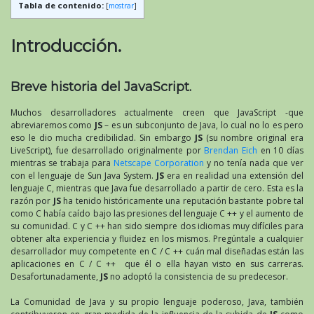
Tabla de contenido:
[
mostrar
]
Introducción.
Breve historia del JavaScript.
Muchos desarrolladores actualmente creen que JavaScript -que
abreviaremos como
JS
– es un subconjunto de Java, lo cual no lo es pero
eso le dio mucha credibilidad. Sin embargo
JS
(su nombre original era
LiveScript), fue desarrollado originalmente por
Brendan Eich
en 10 días
mientras se trabaja para
Netscape Corporation
y no tenía nada que ver
con el lenguaje de Sun Java System.
JS
era en realidad una extensión del
lenguaje C, mientras que Java fue desarrollado a partir de cero. Esta es la
razón por
JS
ha tenido históricamente una reputación bastante pobre tal
como C había caído bajo las presiones del lenguaje C ++ y el aumento de
su comunidad. C y C ++ han sido siempre dos idiomas muy difíciles para
obtener alta experiencia y fluidez en los mismos. Pregúntale a cualquier
desarrollador muy competente en C / C ++ cuán mal diseñadas están las
aplicaciones en C / C ++ que él o ella hayan visto en sus carreras.
Desafortunadamente,
JS
no adoptó la consistencia de su predecesor.
La Comunidad de Java y su propio lenguaje poderoso, Java, también