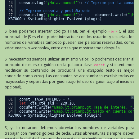
24
console.log(
"¡Hola, mundo!"
); 
// Imprime por la consola
25
26
// Imprime consola y pestaña web:
27
console.log(
"¡Hola, mundo!"
);      document.write(
"¡Hol
KS7000 + SyntaxHighlighter Evolved (plugin)
Si bien podemos insertar código HTML (en el ejemplo
), el uso
<br>
principal de JS es el de poder interactuar con los usuarios y usuarias. los
nombres de variables tampoco pueden ser palabras reservadas, como
«document» o «console», entre otras que mostraremos después.
Si necesitamos siempre utilizar un mismo valor, lo podremos declarar al
principio de nuestro guión con la palabra clave
y si intentamos
const
modificar su contenido se producirá una
excepción
(esto es mejor
conocido como
error
). Las constantes se acostumbran escribir todas en
mayúsculas y separadas por guión bajo (el uso de guión bajo al inicio es
opcional).
?
01
const _TASA_INTERES = 7;
02
let
_cta_cte_sld = 220.10;
03
document.write(
"&amp;lt;br&amp;gt;Tasa de interés: "
, _
04
document.write(
"&amp;lt;br&amp;gt;Saldo en cuenta corri
KS7000 + SyntaxHighlighter Evolved (plugin)
Sí, ya lo notaron: debemos abreviar los nombres de variables para
trabajar con menos golpes de tecla. Estas abreviaturas siempre deben
guardar legibilidad y permitirle recordar qué significan y para qué sirven