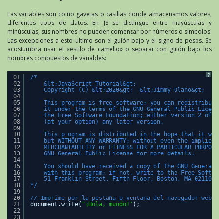
Las variables son como gavetas o casillas donde almacenamos valores,
diferentes tipos de datos. En JS se distingue entre mayúsculas y
minúsculas, sus nombres no pueden comenzar por números o símbolos.
Las excepciones a esto último son el guión bajo y el signo de pesos. Se
acostumbra usar el «estilo de camello» o separar con guión bajo los
nombres compuestos de variables:
?
01
/*
02
&lt;JavaScript Tutorial&gt;
03
Copyright (C) &lt;2020&gt;  &lt;Jimmy Olano&gt;
04
05
This program is free software; you can redistribute
06
it under the terms of the GNU General Public Licens
07
the Free Software Foundation; either version 2 of t
08
(at your option) any later version.
09
10
This program is distributed in the hope that it wil
11
but WITHOUT ANY WARRANTY; without even the implied 
12
MERCHANTABILITY or FITNESS FOR A PARTICULAR PURPOSE
13
GNU General Public License for more details.
14
15
You should have received a copy of the GNU General 
16
with this program; if not, write to the Free Softwa
17
51 Franklin Street, Fifth Floor, Boston, MA 02110-1
18
*/
19
20
// Imprime por la pestaña o ventana del navegador web:
21
document.write(
"¡Hola, mundo!"
);
22
23