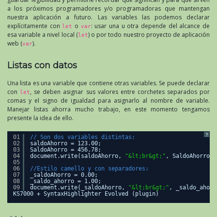
a los próximos programadores y/o programadoras que mantengan
nuestra aplicación a futuro. Las variables las podemos declarar
explícitamente con
o
: usar una u otra depende del alcance de
let
var
esa variable a nivel local (
) o por todo nuestro proyecto de aplicación
let
web (
).
var
Listas con datos
Una lista es una variable que contiene otras variables. Se puede declarar
con
, se deben asignar sus valores entre corchetes separados por
let
comas y el signo de igualdad para asignarlo al nombre de variable.
Manejar listas ahorra mucho trabajo, en este momento tengamos
presente la idea de ello.
?
01
// Son dos variables distintas:
02
saldoAhorro = 123.00;
03
SaldoAhorro = 456.78;
04
document.write(saldoAhorro, 
"&lt;br&gt;"
, SaldoAhorro);
05
06
//Estilo camello y con separadores:
07
_saldoAhorro = 0.00;
08
_saldo_ahorro = 1.00;
09
document.write(_saldoAhorro, 
"&lt;br&gt;"
, _saldo_ahorr
KS7000 + SyntaxHighlighter Evolved (plugin)