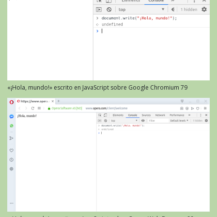
«¡Hola, mundo!» escrito en JavaScript sobre Google Chromium 79