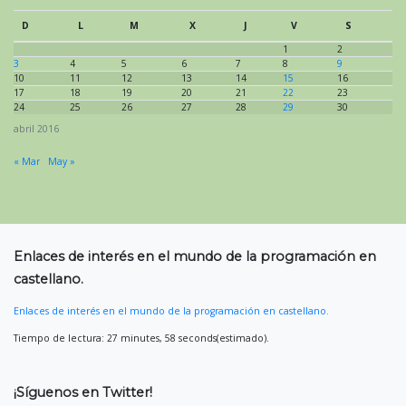
D
L
M
X
J
V
S
1
2
3
4
5
6
7
8
9
10
11
12
13
14
15
16
17
18
19
20
21
22
23
24
25
26
27
28
29
30
abril 2016
« Mar
May »
Enlaces de interés en el mundo de la programación en
castellano.
Enlaces de interés en el mundo de la programación en castellano.
Tiempo de lectura: 27 minutes, 58 seconds(estimado).
¡Síguenos en Twitter!