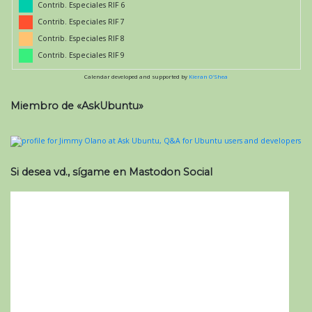
Contrib. Especiales RIF 6
Contrib. Especiales RIF 7
Contrib. Especiales RIF 8
Contrib. Especiales RIF 9
Calendar developed and supported by
Kieran O'Shea
Miembro de «AskUbuntu»
Si desea vd., sígame en Mastodon Social