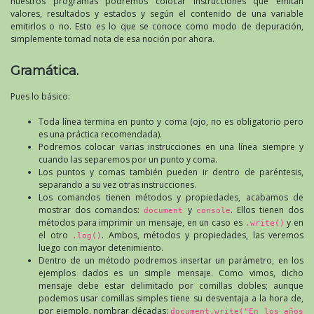
nuestros programas podremos colocar instrucciones que emitan
valores, resultados y estados y según el contenido de una variable
emitirlos o no. Esto es lo que se conoce como modo de depuración,
simplemente tomad nota de esa noción por ahora.
Gramática.
Pues lo básico:
Toda línea termina en punto y coma (ojo, no es obligatorio pero
es una práctica recomendada).
Podremos colocar varias instrucciones en una línea siempre y
cuando las separemos por un punto y coma.
Los puntos y comas también pueden ir dentro de paréntesis,
separando a su vez otras instrucciones.
Los comandos tienen métodos y propiedades, acabamos de
mostrar dos comandos:
y
. Ellos tienen dos
document
console
métodos para imprimir un mensaje, en un caso es
y en
.write()
el otro
. Ambos, métodos y propiedades, las veremos
.log()
luego con mayor detenimiento.
Dentro de un método podremos insertar un parámetro, en los
ejemplos dados es un simple mensaje. Como vimos, dicho
mensaje debe estar delimitado por comillas dobles; aunque
podemos usar comillas simples tiene su desventaja a la hora de,
por ejemplo, nombrar décadas:
document.write("En los años