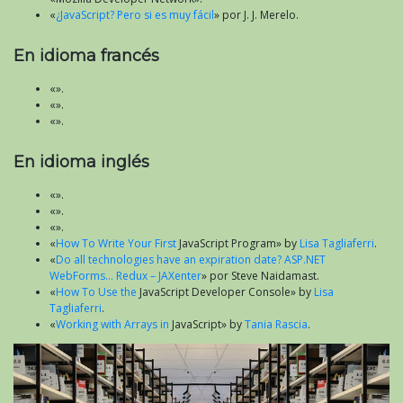
«
¿JavaScript? Pero si es muy fácil
» por J. J. Merelo.
En idioma francés
«».
«».
«».
En idioma inglés
«».
«».
«».
«
How To Write Your First
JavaScript Program» by
Lisa Tagliaferri
.
«
Do all technologies have an expiration date? ASP.NET
WebForms… Redux – JAXenter
» por Steve Naidamast.
«
How To Use the
JavaScript Developer Console» by
Lisa
Tagliaferri
.
«
Working with Arrays in
JavaScript» by
Tania Rascia
.