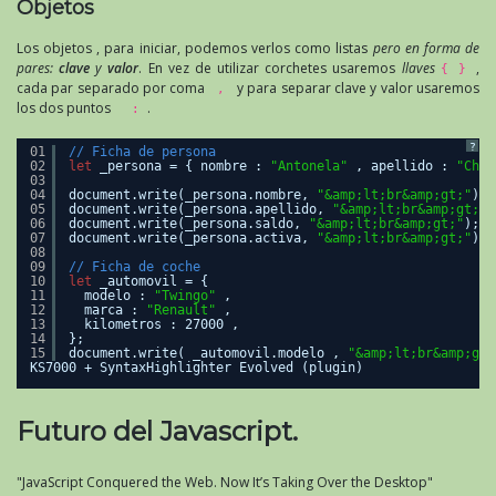
Objetos
Los objetos , para iniciar, podemos verlos como listas
pero en forma de
pares:
clave
y
valor
. En vez de utilizar corchetes usaremos
llaves
,
{ }
cada par separado por coma
y para separar clave y valor usaremos
,
los dos puntos
.
:
?
01
// Ficha de persona
02
let
_persona = { nombre : 
"Antonela"
, apellido : 
"Cháv
03
04
document.write(_persona.nombre, 
"&amp;lt;br&amp;gt;"
);
05
document.write(_persona.apellido, 
"&amp;lt;br&amp;gt;"
)
06
document.write(_persona.saldo, 
"&amp;lt;br&amp;gt;"
);
07
document.write(_persona.activa, 
"&amp;lt;br&amp;gt;"
);
08
09
// Ficha de coche
10
let
_automovil = { 
11
modelo : 
"Twingo"
,
12
marca : 
"Renault"
,
13
kilometros : 27000 ,  
14
};
15
document.write( _automovil.modelo , 
"&amp;lt;br&amp;gt;
KS7000 + SyntaxHighlighter Evolved (plugin)
Futuro del Javascript.
"JavaScript Conquered the Web. Now It’s Taking Over the Desktop"