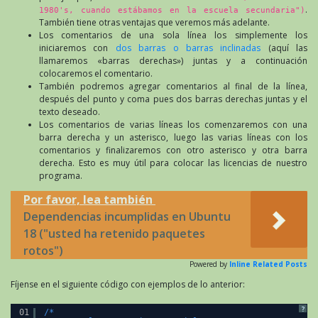
.
1980's, cuando estábamos en la escuela secundaria")
También tiene otras ventajas que veremos más adelante.
Los comentarios de una sola línea los simplemente los
iniciaremos con
dos barras o barras inclinadas
(aquí las
llamaremos «barras derechas») juntas y a continuación
colocaremos el comentario.
También podremos agregar comentarios al final de la línea,
después del punto y coma pues dos barras derechas juntas y el
texto deseado.
Los comentarios de varias líneas los comenzaremos con una
barra derecha y un asterisco, luego las varias líneas con los
comentarios y finalizaremos con otro asterisco y otra barra
derecha. Esto es muy útil para colocar las licencias de nuestro
programa.
Por favor, lea también
Dependencias incumplidas en Ubuntu
18 ("usted ha retenido paquetes
rotos")
Powered by
Inline Related Posts
Fíjense en el siguiente código con ejemplos de lo anterior:
?
01
/*