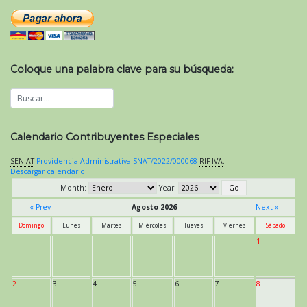
Coloque una palabra clave para su búsqueda:
Calendario Contribuyentes Especiales
SENIAT
Providencia Administrativa SNAT/2022/000068
RIF
IVA
.
Descargar calendario
Month:
Year:
« Prev
Agosto 2026
Next »
Domingo
Lunes
Martes
Miércoles
Jueves
Viernes
Sábado
1
2
3
4
5
6
7
8