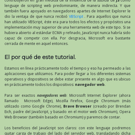
contribuyeron en gran medida de la influencia de la subida de
JS
como
lenguaje de scripting web predominante, de manera indirecta. Y que
también fuera apoyado en navegadores apartes de Internet Explorer le
dio la ventaja de que nunca recibió
VBScript
. Para aquellos que nunca
han utilizado VBScript, éste era para todos los efectos y propósitos una
implementación muy superior de una herramienta web de este tipo. Si se
hubiera abierto al estándar ECMA y refinado, JavaScript nunca habría sido
capaz de competir con ella. Por desgracia, Microsoft era bastante
cerrada de mente en aquel entonces.
El por qué de este tutorial.
Estamos en línea prácticamente todo el tiempo y eso ha permeado a las
aplicaciones que utilizamos. Para poder llegar a los diferentes sistemas
operativos y dispositivos se debe estar presente en algo que es ubicuo
en prácticamente todos los dispositivos:
navegador web
.
Para ser exactos
navegadores web
: Microsoft Internet Explorer (ahora
llamado
Microsoft Edge
), Mozilla Firefox, Google Chromium (más
utilizado como Google Chrome),
Brave Browser
(creado por Brendan
Eich, padre del JavaScript, y basado en el motor web Chromium), Opera
Web Browser (también basado en Chromium) y paremos de contar.
Los beneficios del JavaScript son claros: con este lenguaje podremos
quitar carga de trabajo del lado del servidor web, transladando dicha