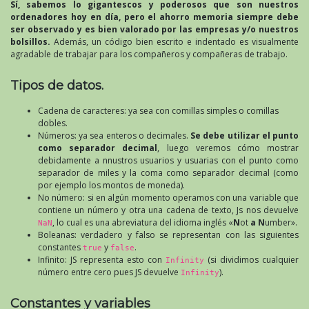
Sí, sabemos lo gigantescos y poderosos que son nuestros
ordenadores hoy en día, pero el ahorro memoria siempre debe
ser observado y es bien valorado por las empresas y/o nuestros
bolsillos.
Además, un código bien escrito e indentado es visualmente
agradable de trabajar para los compañeros y compañeras de trabajo.
Tipos de datos.
Cadena de caracteres: ya sea con comillas simples o comillas
dobles.
Números: ya sea enteros o decimales.
Se debe utilizar el punto
como separador decimal
, luego veremos cómo mostrar
debidamente a nnustros usuarios y usuarias con el punto como
separador de miles y la coma como separador decimal (como
por ejemplo los montos de moneda).
No número: si en algún momento operamos con una variable que
contiene un número y otra una cadena de texto, Js nos devuelve
, lo cual es una abreviatura del idioma inglés «
N
ot
a
N
umber».
NaN
Boleanas: verdadero y falso se representan con las siguientes
constantes
y
.
true
false
Infinito: JS representa esto con
(si dividimos cualquier
Infinity
número entre cero pues JS devuelve
).
Infinity
Constantes y variables