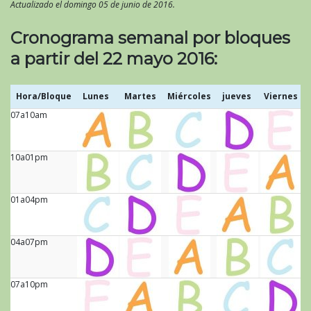
Actualizado el domingo 05 de junio de 2016.
Cronograma semanal por bloques
a partir del 22 mayo 2016:
Hora/Bloque
Lunes
Martes
Miércoles
jueves
Viernes
07a10am
Hora/Bloque
Lunes
Martes
Miércoles
jueves
Viernes
10a01pm
01a04pm
04a07pm
07a10pm