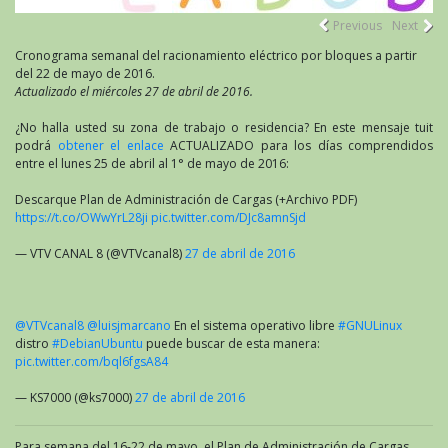
Previous
Next
Cronograma semanal del racionamiento eléctrico por bloques a partir
del 22 de mayo de 2016.
Actualizado el miércoles 27 de abril de 2016.
¿No halla usted su zona de trabajo o residencia? En este mensaje tuit
podrá
obtener el enlace
ACTUALIZADO para los días comprendidos
entre el lunes 25 de abril al 1° de mayo de 2016:
Descarque Plan de Administración de Cargas (+Archivo PDF)
https://t.co/OWwYrL28ji
pic.twitter.com/DJc8amnSjd
— VTV CANAL 8 (@VTVcanal8)
27 de abril de 2016
@VTVcanal8
@luisjmarcano
En el sistema operativo libre
#GNULinux
distro
#DebianUbuntu
puede buscar de esta manera:
pic.twitter.com/bql6fgsA84
— KS7000 (@ks7000)
27 de abril de 2016
Para semana del 16-22 de mayo, el Plan de Administración de Cargas