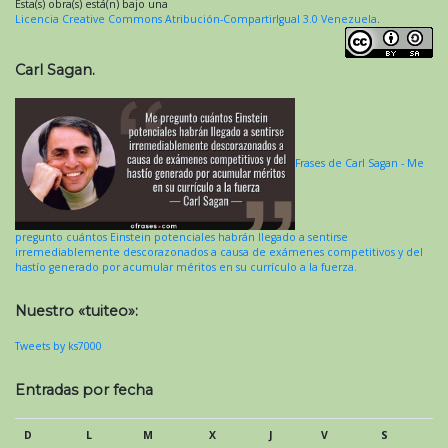
Esta(s) obra(s) está(n) bajo una
Licencia Creative Commons Atribución-CompartirIgual 3.0 Venezuela
.
Carl Sagan.
Frases de Carl Sagan - Me
pregunto cuántos Einstein potenciales habrán llegado a sentirse
irremediablemente descorazonados a causa de exámenes competitivos y del
hastío generado por acumular méritos en su currículo a la fuerza.
Nuestro «tuiteo»:
Tweets by ks7000
Entradas por fecha
D
L
M
X
J
V
S