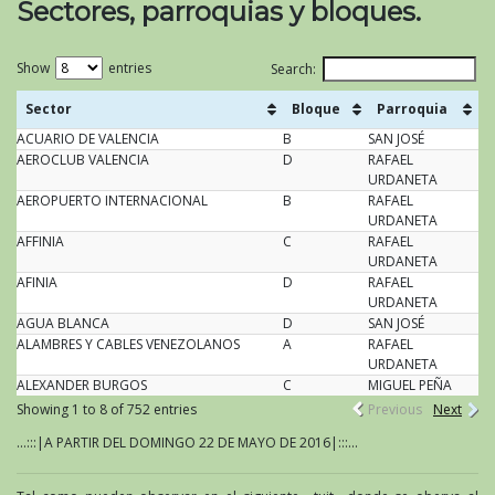
Sectores, parroquias y bloques.
Show
entries
Search:
Sector
Bloque
Parroquia
ACUARIO DE VALENCIA
Sector
B
Bloque
SAN JOSÉ
Parroquia
AEROCLUB VALENCIA
D
RAFAEL
URDANETA
AEROPUERTO INTERNACIONAL
B
RAFAEL
URDANETA
AFFINIA
C
RAFAEL
URDANETA
AFINIA
D
RAFAEL
URDANETA
AGUA BLANCA
D
SAN JOSÉ
ALAMBRES Y CABLES VENEZOLANOS
A
RAFAEL
URDANETA
ALEXANDER BURGOS
C
MIGUEL PEÑA
Showing 1 to 8 of 752 entries
Previous
Next
...:::|A PARTIR DEL DOMINGO 22 DE MAYO DE 2016|:::...