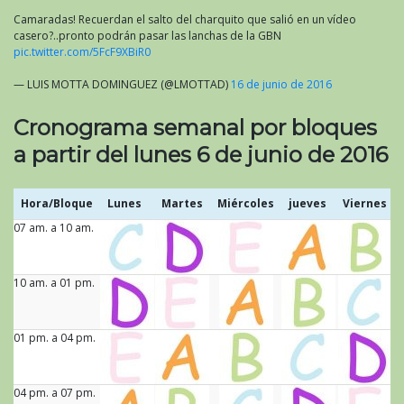
Camaradas! Recuerdan el salto del charquito que salió en un vídeo
casero?..pronto podrán pasar las lanchas de la GBN
pic.twitter.com/5FcF9XBiR0
— LUIS MOTTA DOMINGUEZ (@LMOTTAD)
16 de junio de 2016
Cronograma semanal por bloques
a partir del lunes 6 de junio de 2016
Hora/Bloque
Lunes
Martes
Miércoles
jueves
Viernes
07 am. a 10 am.
Hora/Bloque
Lunes
Martes
Miércoles
jueves
Viernes
10 am. a 01 pm.
01 pm. a 04 pm.
04 pm. a 07 pm.