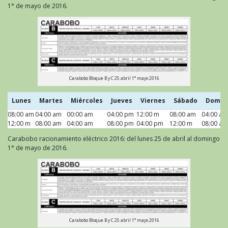
1° de mayo de 2016.
Carabobo Bloque B y C 25 abril 1° mayo 2016
Lunes
Martes
Miércoles
Jueves
Viernes
Sábado
Domin
08:00 am
Lunes
04:00 am
Martes
00:00 am
Miércoles
04:00 pm
Jueves
12:00 m
Viernes
08:00 am
Sábado
04:00 am
Domin
12:00 m
08:00 am
04:00 am
08:00 pm
04:00 pm
12:00 m
08:00 am
Carabobo racionamiento eléctrico 2016: del lunes 25 de abril al domingo
1° de mayo de 2016.
Carabobo Bloque B y C 25 abril 1° mayo 2016