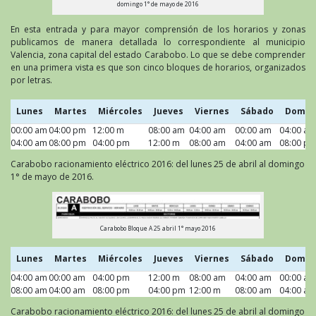
domingo 1° de mayo de 2016
En esta entrada y para mayor comprensión de los horarios y zonas
publicamos de manera detallada lo correspondiente al municipio
Valencia, zona capital del estado Carabobo. Lo que se debe comprender
en una primera vista es que son cinco bloques de horarios, organizados
por letras.
Lunes
Martes
Miércoles
Jueves
Viernes
Sábado
Domin
00:00 am
Lunes
04:00 pm
Martes
12:00 m
Miércoles
08:00 am
Jueves
04:00 am
Viernes
00:00 am
Sábado
04:00 am
Domin
04:00 am
08:00 pm
04:00 pm
12:00 m
08:00 am
04:00 am
08:00 p
Carabobo racionamiento eléctrico 2016: del lunes 25 de abril al domingo
1° de mayo de 2016.
Carabobo Bloque A 25 abril 1° mayo 2016
Lunes
Martes
Miércoles
Jueves
Viernes
Sábado
Domin
04:00 am
Lunes
00:00 am
Martes
04:00 pm
Miércoles
12:00 m
Jueves
08:00 am
Viernes
04:00 am
Sábado
00:00 am
Domin
08:00 am
04:00 am
08:00 pm
04:00 pm
12:00 m
08:00 am
04:00 am
Carabobo racionamiento eléctrico 2016: del lunes 25 de abril al domingo