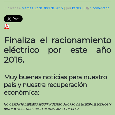
Publicada el
viernes, 22 de abril de 2016
|
por
ks7000
|
1 comentario
en
Ca
rac
elé
201
Finaliza el racionamiento
eléctrico por este año
2016.
Muy buenas noticias para nuestro
país y nuestra recuperación
económica:
NO OBSTANTE DEBEMOS SEGUIR NUESTRO AHORRO DE ENERGÍA ELÉCTRICA (Y
DINERO) SIGUIENDO UNAS CUANTAS SIMPLES REGLAS: