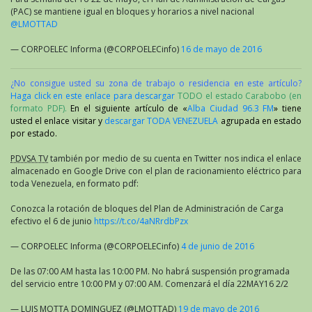
(PAC) se mantiene igual en bloques y horarios a nivel nacional
@LMOTTAD
— CORPOELEC Informa (@CORPOELECinfo)
16 de mayo de 2016
¿No consigue usted su zona de trabajo o residencia en este artículo?
Haga click en este enlace para descargar
TODO el estado Carabobo (en
formato PDF).
En el siguiente artículo de «
Alba Ciudad 96.3 FM
» tiene
usted el enlace visitar y
descargar TODA VENEZUELA
agrupada en estado
por estado.
PDVSA TV
también por medio de su cuenta en Twitter nos indica el enlace
almacenado en Google Drive con el plan de racionamiento eléctrico para
toda Venezuela, en formato pdf:
Conozca la rotación de bloques del Plan de Administración de Carga
efectivo el 6 de junio
https://t.co/4aNRrdbPzx
— CORPOELEC Informa (@CORPOELECinfo)
4 de junio de 2016
De las 07:00 AM hasta las 10:00 PM. No habrá suspensión programada
del servicio entre 10:00 PM y 07:00 AM. Comenzará el día 22MAY16 2/2
— LUIS MOTTA DOMINGUEZ (@LMOTTAD)
19 de mayo de 2016