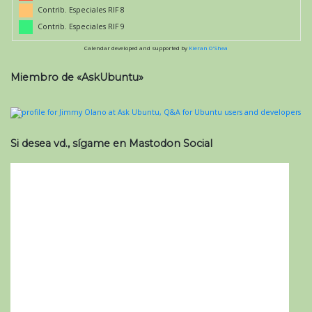
Contrib. Especiales RIF 8
Contrib. Especiales RIF 9
Calendar developed and supported by
Kieran O'Shea
Miembro de «AskUbuntu»
Si desea vd., sígame en Mastodon Social