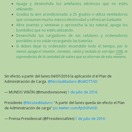
Apaga y desenchufa los artefactos eléctricos que no estés
utilizando.
Gradúa tu aire acondicionado a 25 grados o utiliza ventiladores
que consumen mucho menos electricidad y refrescan bastante.
Abre puertas y ventanas y aprovecha la luz natural, apaga los
bombillos que no estés utilizando.
Desenchufa tus cargadores de tus celulares y ordenadores
portátiles si no están recargando las baterías.
Si debes dejar tu ordenador encendido todo el tiempo,
por lo
menos apaga el monitor, cornetas, ratón y teclado (si son tipo
USB
), te
soprenderías de la cantidad de vatios que se ahorran de esta manera.
Sin efecto a partir del lunes 04/07/2016 la aplicación d el Plan de
Administración de Carga.
@NicolasMaduro
@LMOTTAD
— MUNDO VISIÓN (@mundovisionve)
1 de julio de 2016
Presidente
@NicolasMaduro
: "A partir del lunes queda sin efecto el Plan
de Administración de carga"
pic.twitter.com/fpt33FvIGD
— Prensa Presidencial (@PresidencialVen)
1 de julio de 2016