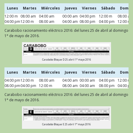
Lunes
Martes
Miércoles
Jueves
Viernes
Sábado
Domin
12:00 m
Lunes
08:00 am
Martes
04:00 am
Miércoles
00:00 am
Jueves
04:00 pm
Viernes
12:00 m
Sábado
08:00 am
Domin
04:00 pm
12:00 m
08:00 am
04:00 am
08:00 pm
04:00 pm
12:00 m
Carabobo racionamiento eléctrico 2016: del lunes 25 de abril al domingo
1° de mayo de 2016.
Carabobo Bloque D 25 abril 1° mayo 2016
Lunes
Martes
Miércoles
Jueves
Viernes
Sábado
Domin
04:00 pm
Lunes
12:00 m
Martes
08:00 am
Miércoles
04:00 am
Jueves
00:00 am
Viernes
04:00 pm
Sábado
12:00 m
Domin
08:00 pm
04:00 pm
12:00 m
08:00 am
04:00 am
08:00 pm
04:00 p
Carabobo racionamiento eléctrico 2016: del lunes 25 de abril al domingo
1° de mayo de 2016.
Carabobo Bloque E 25 abril 1° mayo 2016