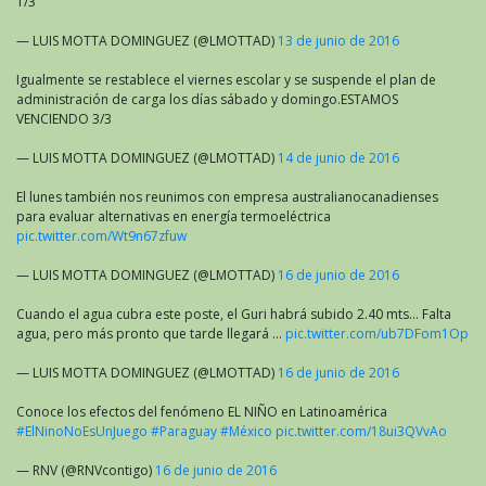
1/3
— LUIS MOTTA DOMINGUEZ (@LMOTTAD)
13 de junio de 2016
Igualmente se restablece el viernes escolar y se suspende el plan de
administración de carga los días sábado y domingo.ESTAMOS
VENCIENDO 3/3
— LUIS MOTTA DOMINGUEZ (@LMOTTAD)
14 de junio de 2016
El lunes también nos reunimos con empresa australianocanadienses
para evaluar alternativas en energía termoeléctrica
pic.twitter.com/Wt9n67zfuw
— LUIS MOTTA DOMINGUEZ (@LMOTTAD)
16 de junio de 2016
Cuando el agua cubra este poste, el Guri habrá subido 2.40 mts… Falta
agua, pero más pronto que tarde llegará …
pic.twitter.com/ub7DFom1Op
— LUIS MOTTA DOMINGUEZ (@LMOTTAD)
16 de junio de 2016
Conoce los efectos del fenómeno EL NIÑO en Latinoamérica
#ElNinoNoEsUnJuego
#Paraguay
#México
pic.twitter.com/18ui3QVvAo
— RNV (@RNVcontigo)
16 de junio de 2016