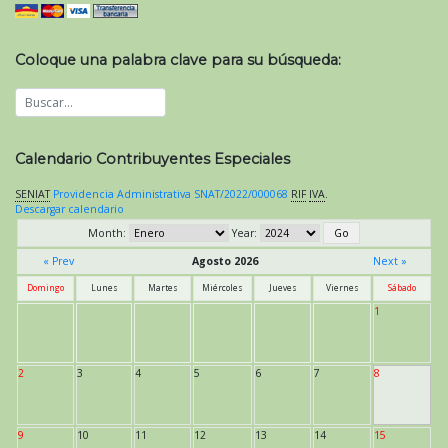
Coloque una palabra clave para su búsqueda:
Calendario Contribuyentes Especiales
SENIAT
Providencia Administrativa SNAT/2022/000068
RIF
IVA
.
Descargar calendario
Month:
Year:
« Prev
Agosto 2026
Next »
Domingo
Lunes
Martes
Miércoles
Jueves
Viernes
Sábado
1
2
3
4
5
6
7
8
9
10
11
12
13
14
15