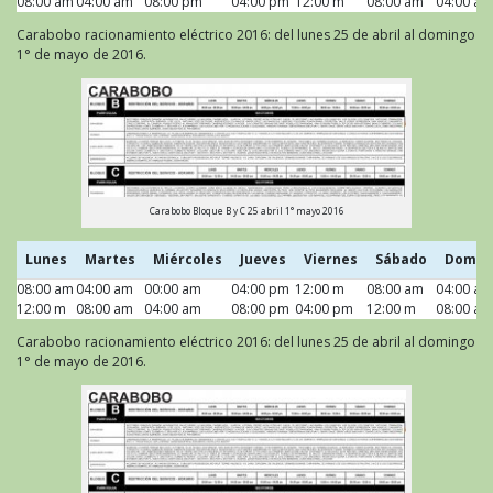
08:00 am
04:00 am
08:00 pm
04:00 pm
12:00 m
08:00 am
04:00 am
Carabobo racionamiento eléctrico 2016: del lunes 25 de abril al domingo
1° de mayo de 2016.
Carabobo Bloque B y C 25 abril 1° mayo 2016
Lunes
Martes
Miércoles
Jueves
Viernes
Sábado
Domin
08:00 am
Lunes
04:00 am
Martes
00:00 am
Miércoles
04:00 pm
Jueves
12:00 m
Viernes
08:00 am
Sábado
04:00 am
Domin
12:00 m
08:00 am
04:00 am
08:00 pm
04:00 pm
12:00 m
08:00 am
Carabobo racionamiento eléctrico 2016: del lunes 25 de abril al domingo
1° de mayo de 2016.