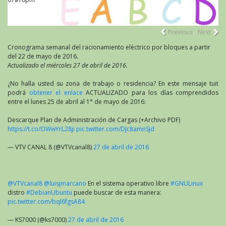
Previous
Next
Cronograma semanal del racionamiento eléctrico por bloques a partir
del 22 de mayo de 2016.
Actualizado el miércoles 27 de abril de 2016.
¿No halla usted su zona de trabajo o residencia? En este mensaje tuit
podrá
obtener el enlace
ACTUALIZADO para los días comprendidos
entre el lunes 25 de abril al 1° de mayo de 2016:
Descarque Plan de Administración de Cargas (+Archivo PDF)
https://t.co/OWwYrL28ji
pic.twitter.com/DJc8amnSjd
— VTV CANAL 8 (@VTVcanal8)
27 de abril de 2016
@VTVcanal8
@luisjmarcano
En el sistema operativo libre
#GNULinux
distro
#DebianUbuntu
puede buscar de esta manera:
pic.twitter.com/bql6fgsA84
— KS7000 (@ks7000)
27 de abril de 2016