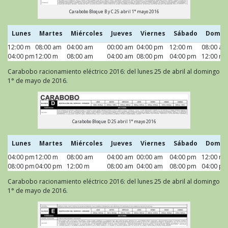
Carabobo Bloque B y C 25 abril 1° mayo 2016
Lunes
Martes
Miércoles
Jueves
Viernes
Sábado
Domin
12:00 m
Lunes
08:00 am
Martes
04:00 am
Miércoles
00:00 am
Jueves
04:00 pm
Viernes
12:00 m
Sábado
08:00 am
Domin
04:00 pm
12:00 m
08:00 am
04:00 am
08:00 pm
04:00 pm
12:00 m
Carabobo racionamiento eléctrico 2016: del lunes 25 de abril al domingo
1° de mayo de 2016.
Carabobo Bloque D 25 abril 1° mayo 2016
Lunes
Martes
Miércoles
Jueves
Viernes
Sábado
Domin
04:00 pm
Lunes
12:00 m
Martes
08:00 am
Miércoles
04:00 am
Jueves
00:00 am
Viernes
04:00 pm
Sábado
12:00 m
Domin
08:00 pm
04:00 pm
12:00 m
08:00 am
04:00 am
08:00 pm
04:00 p
Carabobo racionamiento eléctrico 2016: del lunes 25 de abril al domingo
1° de mayo de 2016.