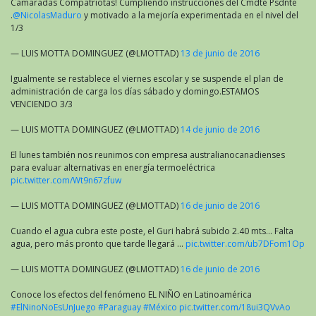
Camaradas Compatriotas! Cumpliendo instrucciones del Cmdte Psdnte
.
@NicolasMaduro
y motivado a la mejoría experimentada en el nivel del
1/3
— LUIS MOTTA DOMINGUEZ (@LMOTTAD)
13 de junio de 2016
Igualmente se restablece el viernes escolar y se suspende el plan de
administración de carga los días sábado y domingo.ESTAMOS
VENCIENDO 3/3
— LUIS MOTTA DOMINGUEZ (@LMOTTAD)
14 de junio de 2016
El lunes también nos reunimos con empresa australianocanadienses
para evaluar alternativas en energía termoeléctrica
pic.twitter.com/Wt9n67zfuw
— LUIS MOTTA DOMINGUEZ (@LMOTTAD)
16 de junio de 2016
Cuando el agua cubra este poste, el Guri habrá subido 2.40 mts… Falta
agua, pero más pronto que tarde llegará …
pic.twitter.com/ub7DFom1Op
— LUIS MOTTA DOMINGUEZ (@LMOTTAD)
16 de junio de 2016
Conoce los efectos del fenómeno EL NIÑO en Latinoamérica
#ElNinoNoEsUnJuego
#Paraguay
#México
pic.twitter.com/18ui3QVvAo