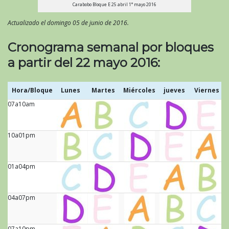
Carabobo Bloque E 25 abril 1° mayo 2016
Actualizado el domingo 05 de junio de 2016.
Cronograma semanal por bloques
a partir del 22 mayo 2016:
Hora/Bloque
Lunes
Martes
Miércoles
jueves
Viernes
07a10am
Hora/Bloque
Lunes
Martes
Miércoles
jueves
Viernes
10a01pm
01a04pm
04a07pm
07a10pm