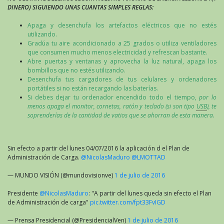
DINERO) SIGUIENDO UNAS CUANTAS SIMPLES REGLAS:
Apaga y desenchufa los artefactos eléctricos que no estés
utilizando.
Gradúa tu aire acondicionado a 25 grados o utiliza ventiladores
que consumen mucho menos electricidad y refrescan bastante.
Abre puertas y ventanas y aprovecha la luz natural, apaga los
bombillos que no estés utilizando.
Desenchufa tus cargadores de tus celulares y ordenadores
portátiles si no están recargando las baterías.
Si debes dejar tu ordenador encendido todo el tiempo,
por lo
menos apaga el monitor, cornetas, ratón y teclado (si son tipo
USB
), te
soprenderías de la cantidad de vatios que se ahorran de esta manera.
Sin efecto a partir del lunes 04/07/2016 la aplicación d el Plan de
Administración de Carga.
@NicolasMaduro
@LMOTTAD
— MUNDO VISIÓN (@mundovisionve)
1 de julio de 2016
Presidente
@NicolasMaduro
: "A partir del lunes queda sin efecto el Plan
de Administración de carga"
pic.twitter.com/fpt33FvIGD
— Prensa Presidencial (@PresidencialVen)
1 de julio de 2016