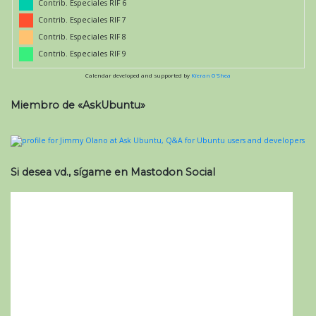
Contrib. Especiales RIF 6
Contrib. Especiales RIF 7
Contrib. Especiales RIF 8
Contrib. Especiales RIF 9
Calendar developed and supported by
Kieran O'Shea
Miembro de «AskUbuntu»
Si desea vd., sígame en Mastodon Social