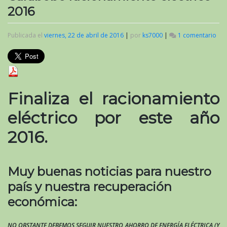
2016
Publicada el
viernes, 22 de abril de 2016
|
por
ks7000
|
1 comentario
en
Ca
rac
elé
201
Finaliza el racionamiento
eléctrico por este año
2016.
Muy buenas noticias para nuestro
país y nuestra recuperación
económica:
NO OBSTANTE DEBEMOS SEGUIR NUESTRO AHORRO DE ENERGÍA ELÉCTRICA (Y