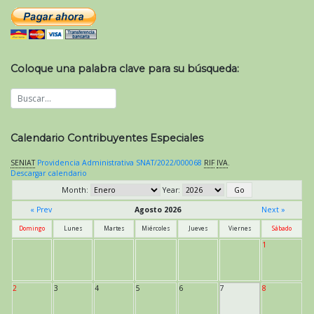
Coloque una palabra clave para su búsqueda:
Calendario Contribuyentes Especiales
SENIAT
Providencia Administrativa SNAT/2022/000068
RIF
IVA
.
Descargar calendario
Month:
Year:
« Prev
Agosto 2026
Next »
Domingo
Lunes
Martes
Miércoles
Jueves
Viernes
Sábado
1
2
3
4
5
6
7
8