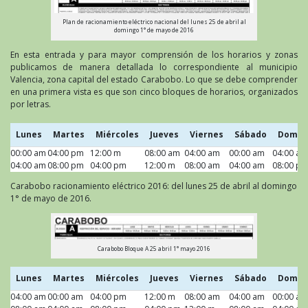
Plan de racionamiento eléctrico nacional del lunes 25 de abril al
domingo 1° de mayo de 2016
En esta entrada y para mayor comprensión de los horarios y zonas
publicamos de manera detallada lo correspondiente al municipio
Valencia, zona capital del estado Carabobo. Lo que se debe comprender
en una primera vista es que son cinco bloques de horarios, organizados
por letras.
Lunes
Martes
Miércoles
Jueves
Viernes
Sábado
Domin
00:00 am
Lunes
04:00 pm
Martes
12:00 m
Miércoles
08:00 am
Jueves
04:00 am
Viernes
00:00 am
Sábado
04:00 am
Domin
04:00 am
08:00 pm
04:00 pm
12:00 m
08:00 am
04:00 am
08:00 p
Carabobo racionamiento eléctrico 2016: del lunes 25 de abril al domingo
1° de mayo de 2016.
Carabobo Bloque A 25 abril 1° mayo 2016
Lunes
Martes
Miércoles
Jueves
Viernes
Sábado
Domin
04:00 am
Lunes
00:00 am
Martes
04:00 pm
Miércoles
12:00 m
Jueves
08:00 am
Viernes
04:00 am
Sábado
00:00 am
Domin