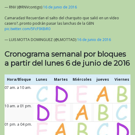
— RNV (@RNVcontigo)
16 de junio de 2016
Camaradas! Recuerdan el salto del charquito que salió en un vídeo
casero?..pronto podrán pasar las lanchas de la GBN
pic.twitter.com/5FcF9XBiR0
— LUIS MOTTA DOMINGUEZ (@LMOTTAD)
16 de junio de 2016
Cronograma semanal por bloques
a partir del lunes 6 de junio de 2016
Hora/Bloque
Lunes
Martes
Miércoles
jueves
Viernes
07 am. a 10 am.
Hora/Bloque
Lunes
Martes
Miércoles
jueves
Viernes
10 am. a 01 pm.
01 pm. a 04 pm.