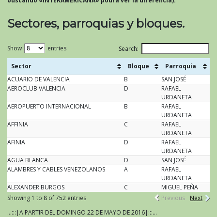
buscando «INTERAMERICANA» podrá ver la diferencia).
Sectores, parroquias y bloques.
Show
entries
Search:
Sector
Bloque
Parroquia
ACUARIO DE VALENCIA
Sector
B
Bloque
SAN JOSÉ
Parroquia
AEROCLUB VALENCIA
D
RAFAEL
URDANETA
AEROPUERTO INTERNACIONAL
B
RAFAEL
URDANETA
AFFINIA
C
RAFAEL
URDANETA
AFINIA
D
RAFAEL
URDANETA
AGUA BLANCA
D
SAN JOSÉ
ALAMBRES Y CABLES VENEZOLANOS
A
RAFAEL
URDANETA
ALEXANDER BURGOS
C
MIGUEL PEÑA
Showing 1 to 8 of 752 entries
Previous
Next
...:::|A PARTIR DEL DOMINGO 22 DE MAYO DE 2016|:::...