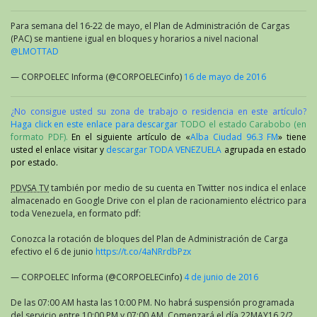
Para semana del 16-22 de mayo, el Plan de Administración de Cargas
(PAC) se mantiene igual en bloques y horarios a nivel nacional
@LMOTTAD
— CORPOELEC Informa (@CORPOELECinfo)
16 de mayo de 2016
¿No consigue usted su zona de trabajo o residencia en este artículo?
Haga click en este enlace para descargar
TODO el estado Carabobo (en
formato PDF).
En el siguiente artículo de «
Alba Ciudad 96.3 FM
» tiene
usted el enlace visitar y
descargar TODA VENEZUELA
agrupada en estado
por estado.
PDVSA TV
también por medio de su cuenta en Twitter nos indica el enlace
almacenado en Google Drive con el plan de racionamiento eléctrico para
toda Venezuela, en formato pdf:
Conozca la rotación de bloques del Plan de Administración de Carga
efectivo el 6 de junio
https://t.co/4aNRrdbPzx
— CORPOELEC Informa (@CORPOELECinfo)
4 de junio de 2016
De las 07:00 AM hasta las 10:00 PM. No habrá suspensión programada
del servicio entre 10:00 PM y 07:00 AM. Comenzará el día 22MAY16 2/2