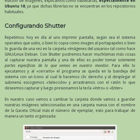
edición de imágenes, explicamos cómo habilitarlas,
especialmente en
Ubuntu 18
, ya que dichas librerías no se encuentran en los repositorios
habituales.
Configurando Shutter
Repetimos: hoy en día al uno imprimir pantalla, según sea el sistema
operativo que uséis, o bien lo copia como imagen al portapapeles o bien
lo guarda de una vez en la carpeta «Imágenes del usuario» tal como hace
GNU/Linux Debian. Con Shutter podremos hacer muchísimas más cosas
al capturar nuestra pantalla y una de ellas es poder tomar
solamente
partes específicas de lo que vemos en nuestro monitor.
Para ello lo
ejecutamos y al «cerrarlo» el programa se queda en la bandeja del
sistema con un ícono al cual le hacemos clic derecho y al desplegar el
submenú escogemos «Selección» y arrastramos con el ratón lo que
deseemos capturar y luego presionamos la tecla «Intro» o «Enter».
En nuestro caso vamos a cambiar la carpeta donde vamos a guardar
nuestras imágenes seleccionadas en una carpeta nueva con el nombre
de la Gaceta Oficial más el número de ejemplar, esto para trabajar de
manera un tanto organizada: