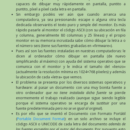
capaces de dibujar muy rápidamente en pantalla, puntito a
puntito, píxel a píxel cada letra en pantalla.
Sin embargo podéis ver aún que cuando arranca una
computadora, ya sea presionando escape o alguna otra tecla
dedicada observaréis el texto puro y simple del monitor. Es más
rápido pasarle al monitor el código ASCII (con su ubicación en fila
y columna, generalmente 80 columnas y 25 líneas) y el propio
monitor en su memoria incrustada sabe cómo dibujar la letra a o
el número seis (tiene sus fuentes grabadas en «firmware»).
Pues así son las fuentes instaladas en nuestras computadoras: le
dicen al ordenador cómo dibujar en pantalla (de nuevo
simplificando al máximo) con ayuda del sistema operativo que se
comunica con el monitor y le indica el tamaño del «lienzo»
(actualmente la resolución mínima es 1024×768 píxeles) y además
la ubicación de cada «letra» que vemos.
El problema se presenta por los diversos sistemas operativos y
hardware: al pasar un documento con una muy bonita fuente a
otro ordenador
que no tiene instalada dicha fuente
se pierde
enormemente el trabajo realizado (aunque sigue siendo legible
porque el sistema operativo se encarga de sustituir por una
fuente predeterminada
pero no se ve igual al original
).
Es por ello que se inventó el Documento con Formato Portátil
(
Portable Document Format
): en un solo archivo se incluye el
código ASCII o UNICODE de cada letra del documento
además de
las fuentes escogidas por el autor del documento.
Por supuesto esto