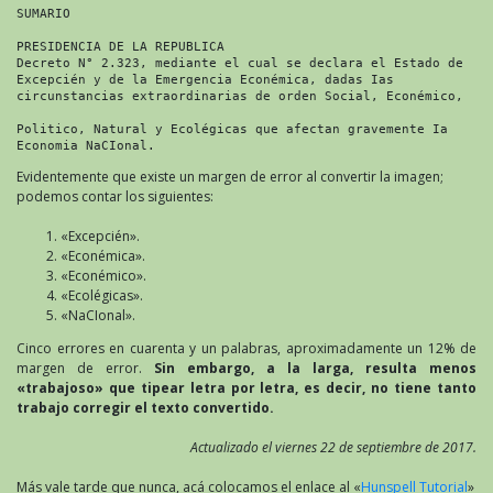
SUMARIO

PRESIDENCIA DE LA REPUBLICA

Decreto N° 2.323, mediante el cual se declara el Estado de

Excepcién y de la Emergencia Econémica, dadas Ias

circunstancias extraordinarias de orden Social, Econémico,

Politico, Natural y Ecolégicas que afectan gravemente Ia

Economia NaCIonal.
Evidentemente que existe un margen de error al convertir la imagen;
podemos contar los siguientes:
«Excepcién».
«Econémica».
«Econémico».
«Ecolégicas».
«NaCIonal».
Cinco errores en cuarenta y un palabras, aproximadamente un 12% de
margen de error.
Sin embargo, a la larga, resulta menos
«trabajoso» que tipear letra por letra, es decir, no tiene tanto
trabajo corregir el texto convertido.
Actualizado el viernes 22 de septiembre de 2017.
Más vale tarde que nunca, acá colocamos el enlace al «
Hunspell Tutorial
»