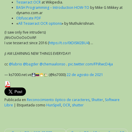
Tesseract OCR
at Wikipedia.
BASH Programming – Introduction HOW-TO
by Mike G Mikkey at
dynamo.com.ar
Obfuscate PDF
«
All Tesseract OCR options
» by Muthukrishnan.
(I saw only five intruders)
¡WoOoOoOoOoW!
I use tesseract since 2016 (
https://t.co/0tDISM2BU4
) …
¡I AM LEARNING NEW THINGS EVERYDAY!
cc
@lubrio
@bagder
@chemaalonso
.
pic.twitter.com/FPiRwcD4ja
— ks7000.net.ve
(@ks7000)
22 de agosto de 2021
Publicada en
Reconocimiento óptico de caracteres
,
Shutter
,
Software
Libre
|
Etiquetada como
HunSpell
,
OCR
,
shutter