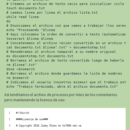
 # Creamos un archivo de texto vacio para inicializar ciclo

 touch documento.txt

 # Leemos linea por linea el archivo lista.txt

 while read linea

 do

 # Enunciamos el archivo con que vamos a trabajar (los seres h
 echo "Procesando "$linea

 # Aqui colocamos la orden de convertir a texto (automaticamen
 tesseract $linea $linea

 # Concatenamos el archivo recien convertido en un archivo tem
 cat documento.txt $linea".txt" > documentotmp.txt

 # Renombramos el archivo temporal a su nombre original

 mv documentotmp.txt documento.txt

 # Borramos el archivo de texto convertido luego de haberlo in
 rm $linea".txt"

 done <$nomarch

 # Borramos el archivo donde guardamos la lista de nombres

 rm $nomarch

 # Indicamos al usuario (nosotros mismos) que el trabajo está 
 echo "Trabajo terminado, abra el archivo documento.txt"
Así tendríamos el archivo de procesos por lotes sin los comentarios
pero manteniendo la licencia de uso:
#!/bin/sh
####Licencia de uso###
# Copyright 2016 Jimmy Olano at ks7000.net.ve