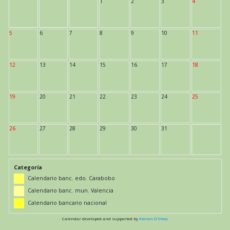
1
2
3
4
5
6
7
8
9
10
11
12
13
14
15
16
17
18
19
20
21
22
23
24
25
26
27
28
29
30
31
Categoría
Calendario banc. edo. Carabobo
Calendario banc. mun. Valencia
Calendario bancario nacional
Calendar developed and supported by
Kieran O'Shea