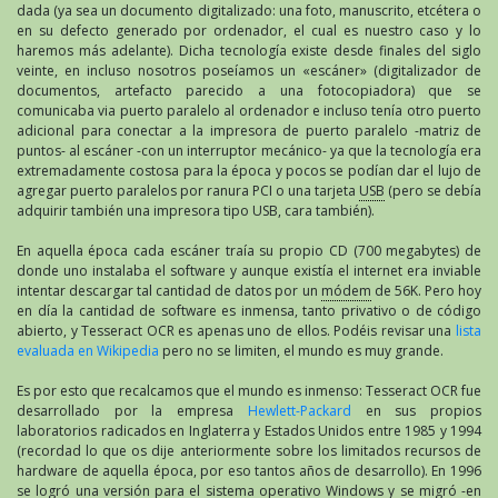
dada (ya sea un documento digitalizado: una foto, manuscrito, etcétera o
en su defecto generado por ordenador, el cual es nuestro caso y lo
haremos más adelante). Dicha tecnología existe desde finales del siglo
veinte, en incluso nosotros poseíamos un «escáner» (digitalizador de
documentos, artefacto parecido a una fotocopiadora) que se
comunicaba via puerto paralelo al ordenador e incluso tenía otro puerto
adicional para conectar a la impresora de puerto paralelo -matriz de
puntos- al escáner -con un interruptor mecánico- ya que la tecnología era
extremadamente costosa para la época y pocos se podían dar el lujo de
agregar puerto paralelos por ranura PCI o una tarjeta
USB
(pero se debía
adquirir también una impresora tipo USB, cara también).
En aquella época cada escáner traía su propio CD (700 megabytes) de
donde uno instalaba el software y aunque existía el internet era inviable
intentar descargar tal cantidad de datos por un
módem
de 56K. Pero hoy
en día la cantidad de software es inmensa, tanto privativo o de código
abierto, y Tesseract OCR es apenas uno de ellos. Podéis revisar una
lista
evaluada en Wikipedia
pero no se limiten, el mundo es muy grande.
Es por esto que recalcamos que el mundo es inmenso: Tesseract OCR fue
desarrollado por la empresa
Hewlett-Packard
en sus propios
laboratorios radicados en Inglaterra y Estados Unidos entre 1985 y 1994
(recordad lo que os dije anteriormente sobre los limitados recursos de
hardware de aquella época, por eso tantos años de desarrollo). En 1996
se logró una versión para el sistema operativo Windows y se migró -en