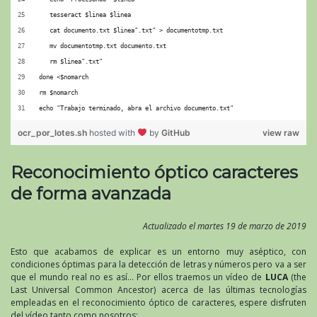
   tesseract $linea $linea
   cat documento.txt $linea".txt" > documentotmp.txt
   mv documentotmp.txt documento.txt
   rm $linea".txt"
done <$nomarch
rm $nomarch
echo "Trabajo terminado, abra el archivo documento.txt"
ocr_por_lotes.sh
hosted with
by
GitHub
view raw
Reconocimiento óptico caracteres
de forma avanzada
Actualizado el martes 19 de marzo de 2019
Esto que acabamos de explicar es un entorno muy aséptico, con
condiciones óptimas para la detección de letras y números pero va a ser
que el mundo real no es así… Por ellos traemos un vídeo de
LUCA
(the
Last Universal Common Ancestor) acerca de las últimas tecnologías
empleadas en el reconocimiento óptico de caracteres, espere disfruten
del vídeo tanto como nosotros: