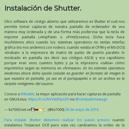
Instalación de Shutter.
Otro software de código abierto que utilizaremos es Shutter el cual nos
permite tomar capturas de nuestra pantalla de ordenador de una
manera muy ordenada y de una forma más poderosa que la tecla de
imprimir pantalla («ImpPant» o «PrintScreen»). Dicha tecla hace
muchísimos años cuando los sistemas operativos no tenían interfaz
gráfica (no nos andemos con rodeos. cuando existía el CP/M y el MS-DOS)
«tiraban» a la impresora de matriz de punto de puerto paralelo lo
mostrado en pantalla (es decir sus códigos ASCII) y era rapidísimo
porque eran unos cuantos bytes y ya la impresora «sabía» cómo
imprimirlos según su memoria en «firmware».
En los sistemas operativos
modernos ahora dicha opción consiste en guardar en formato de imagen lo
que muestra en pantalla, ya sea en el portapapeles o en un archivo en la
carpeta «imágenes» del usuario.
Conoce a
#Shutter
, la mejor aplicación para hacer capturas de pantalla
en GNU/Linux.
https://t.co/NYV4dYpnZH
via
@computernewage
— ks7000.net.ve
(@ks7000)
28 de mayo de 2016
Para instalar Shutter debemos realizar los pasos previos
cuando
instalamos Tesseract OCR pero esta vez cambiamos la orden de la