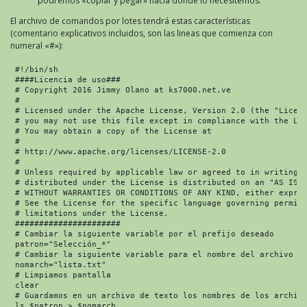
podremos «copiar y pegar» hacia donde lo necesitemos.
El archivo de comandos por lotes tendrá estas características
(comentario explicativos incluidos, son las lineas que comienza con
numeral «#»):
 #!/bin/sh

 ####Licencia de uso###

 # Copyright 2016 Jimmy Olano at ks7000.net.ve

 #

 # Licensed under the Apache License, Version 2.0 (the "Licens
 # you may not use this file except in compliance with the Lic
 # You may obtain a copy of the License at

 #

 # http://www.apache.org/licenses/LICENSE-2.0

 #

 # Unless required by applicable law or agreed to in writing, 
 # distributed under the License is distributed on an "AS IS" 
 # WITHOUT WARRANTIES OR CONDITIONS OF ANY KIND, either expres
 # See the License for the specific language governing permiss
 # limitations under the License.

 ######################

 # Cambiar la siguiente variable por el prefijo deseado

 patron="Selección_*"

 # Cambiar la siguiente variable para el nombre del archivo de
 nomarch="lista.txt"

 # Limpiamos pantalla

 clear

 # Guardamos en un archivo de texto los nombres de los archivo
 ls $patron > $nomarch
