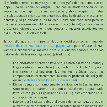
El método anterior es muy seguro: una fotografía del texto impreso en
papel, una fiel copia del original. Pero con la modernización de las
imprentas, que dejaron de ser analógicas y ahora aceptan formatos
digitales (aunque sigan usando tinta y papel) se ha decidido «hacerla» en
pantalla y luego enviarla a los talleres. Hasta aquí todo bien pero se
planteó el problema de publicar vía electrónica (Internet) y aquí es que se
presenta el dichoso problema que aquejan a nuestros estudiantes hoy
día: EL INFAME COPIAR Y PEGAR.
Es por ello que en la Imprenta Nacional decidieron echar mano del
método descrito MUY BIEN en esta página web
para ofuscar el PDF.
Vamos a simplificar al máximo porque si queréis conocer todos los
detalles debéis leer esa página web (y traducirla):
Los laboratorios Xerox de Palo Alto, California (Estados Unidos) y
luego posteriormente Steve Jobs, fundador de Apple Computer,
inventaron y difundieron las fuentes gráficas para las
computadoras (recientemente falleció el profesor de caligrafía
quien
dio clases a Steve Jobs en la universidad
).
Dichas fuentes son simplemente archivos de imágenes (repito
simplificando al máximo) pero con un detalle importante: cada
letra -en código
ASCII
(y luego en UNICODE)- está embebida en su
correspondiente imagen.
Esto se logró realizar debido al avance de las computadoras y el
aumento de su potencia y velocidad con el paso de los años: son