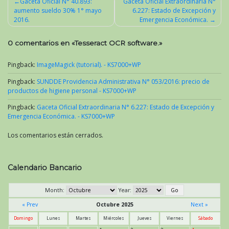
Gaceta Oficial N° 40.893:
Gaceta Oficial Extraordinaria N°
aumento sueldo 30% 1° mayo
6.227: Estado de Excepción y
Navegación
2016.
Emergencia Económica.
de
entradas
0 comentarios en «
Tesseract OCR software.
»
Pingback:
ImageMagick (tutorial). - KS7000+WP
Pingback:
SUNDDE Providencia Administrativa N° 053/2016: precio de
productos de higiene personal - KS7000+WP
Pingback:
Gaceta Oficial Extraordinaria N° 6.227: Estado de Excepción y
Emergencia Económica. - KS7000+WP
Los comentarios están cerrados.
Calendario Bancario
Month:
Year:
« Prev
Octubre 2025
Next »
Domingo
Lunes
Martes
Miércoles
Jueves
Viernes
Sábado