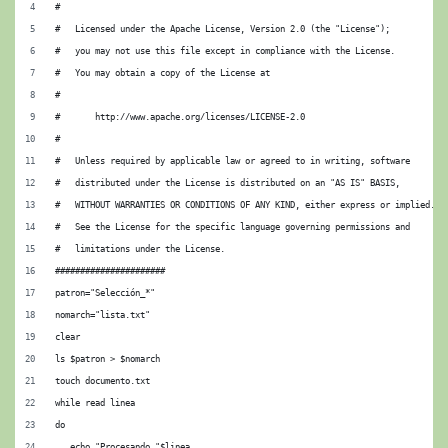
#
#   Licensed under the Apache License, Version 2.0 (the "License");
#   you may not use this file except in compliance with the License.
#   You may obtain a copy of the License at
#
#       http://www.apache.org/licenses/LICENSE-2.0
#
#   Unless required by applicable law or agreed to in writing, software
#   distributed under the License is distributed on an "AS IS" BASIS,
#   WITHOUT WARRANTIES OR CONDITIONS OF ANY KIND, either express or implied.
#   See the License for the specific language governing permissions and
#   limitations under the License.
######################
patron="Selección_*"
nomarch="lista.txt"
clear
ls $patron > $nomarch
touch documento.txt
while read linea
do
   echo "Procesando "$linea