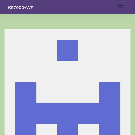
Saltar
KS7000+WP
al
contenido