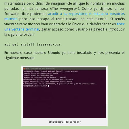
matemáticas pero difícil de imaginar -de allí que lo nombran en muchas
películas, la más famosa «The Avengers»-). Como ya dijimos, al ser
Software Libre podemos
acudir a su repositorio e instalarlo nosotros
mismos
pero eso escapa al tema tratado en este tutorial. Si tenéis
vuestros repositorios bien orientados lo único que debéis hacer es
abrir
una ventana terminal
, ganar acceso como usuario raíz
root
e introducir
la siguiente orden:
apt get install tesserac-ocr
En nuestro caso nuestro Ubuntu ya tiene instalado y nos presenta el
siguiente mensaje:
apt get install tesserac-ocr