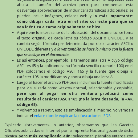
abulta el tamaño del archivo pero para compensar esta
desventaja aprovecharon de incluir características adicionales: se
pueden incluir imágenes, enlaces web y
lo más importante:
cómo dibujar cada letra en el sitio correcto para que se
vea idéntico a como originalmente se hizo.
Aquí viene lo interesante de la ofuscación del documento: se toma
el texto original, de cada letra su código ASCII o UNICODE y se
cambia según fórmula predeterminada por otro carácter ASCII o
UNICODE diferente y
a la vez también se hace lo mismo con la fuente
que se incluye en el documento
.
Es así entonces, por ejemplo, si tenemos una letra A cuyo código
ASCII es 65 y la aplicamos una fórmula sencilla (sumarle 100) en el
PDF colocamos el código ASCII 165 y la fuente que dibuja el
carácter 195 la modificamos y ahora dibuja una letra A.
Luego al hacer el archivo PDF pues incluimos la fuente modificada
para visualizarla como «texto» normal, seleccionable y copiable,
pero que al pegar en otra ventana producirá como
resultado el carácter ASCII 165 (no la letra deseada, la «A»,
código 65).
Y volvemos a repetir, esto es simplificación al máximo, volvemos a
indicar el
enlace donde explican la ofuscación en PDF
.
Explicado «brevemente» lo anterior, observamos que las Gacetas
Oficiales publicadas en Internet por la Imprenta Nacional gozan de dicha
técnica
pero más complicado aún:
seleccionan párrafos enteros con